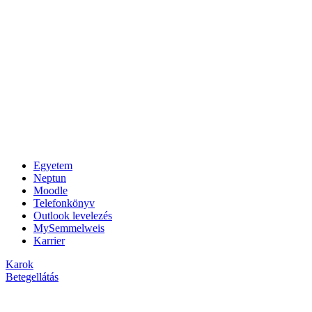
Egyetem
Neptun
Moodle
Telefonkönyv
Outlook levelezés
MySemmelweis
Karrier
Karok
Betegellátás