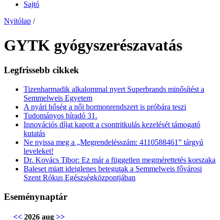
Sajtó
Nyitólap
/
GYTK gyógyszerészavatás
Legfrissebb cikkek
Tizenharmadik alkalommal nyert Superbrands minősítést a
Semmelweis Egyetem
A nyári hőség a női hormonrendszert is próbára teszi
Tudományos híradó 31.
Innovációs díjat kapott a csontritkulás kezelését támogató
kutatás
Ne nyissa meg a „Megrendelésszám: 4110588461” tárgyú
leveleket!
Dr. Kovács Tibor: Ez már a független megmérettetés korszaka
Baleset miatt ideiglenes betegutak a Semmelweis fővárosi
Szent Rókus Egészségközpontjában
Eseménynaptár
<<
2026 aug
>>