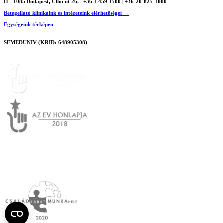
H - 1085 Budapest, Üllői út 26.
+36 1 459-1500 | +36-20-825-1000
Betegellátó klinikáink és intézeteink elérhetőségei →
Egységeink térképen
SEMEDUNIV (KRID: 648905308)