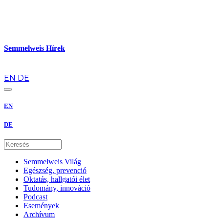
Semmelweis Hírek
hu
EN
DE
EN
DE
Semmelweis Világ
Egészség, prevenció
Oktatás, hallgatói élet
Tudomány, innováció
Podcast
Események
Archívum