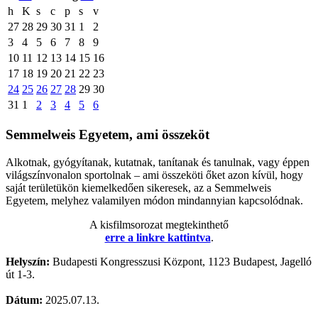
h
K
s
c
p
s
v
27
28
29
30
31
1
2
3
4
5
6
7
8
9
10
11
12
13
14
15
16
17
18
19
20
21
22
23
24
25
26
27
28
29
30
31
1
2
3
4
5
6
Semmelweis Egyetem, ami összeköt
Alkotnak, gyógyítanak, kutatnak, tanítanak és tanulnak, vagy éppen
világszínvonalon sportolnak – ami összeköti őket azon kívül, hogy
saját területükön kiemelkedően sikeresek, az a Semmelweis
Egyetem, melyhez valamilyen módon mindannyian kapcsolódnak.
A kisfilmsorozat megtekinthető
erre a linkre kattintva
.
Helyszín:
Budapesti Kongresszusi Központ, 1123 Budapest, Jagelló
út 1-3.
Dátum:
2025.07.13.