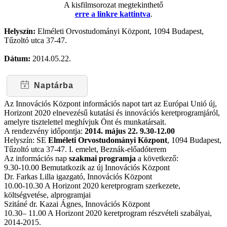
A kisfilmsorozat megtekinthető
erre a linkre kattintva
.
Helyszín:
Elméleti Orvostudományi Központ, 1094 Budapest,
Tűzoltó utca 37-47.
Dátum:
2014.05.22.
Naptárba
Az Innovációs Központ információs napot tart az Európai Unió új,
Horizont 2020 elnevezésű kutatási és innovációs keretprogramjáról,
amelyre tisztelettel meghívjuk Önt és munkatársait.
A rendezvény időpontja:
2014. május 22. 9.30-12.00
Helyszín: SE
Elméleti Orvostudományi Központ
, 1094 Budapest,
Tűzoltó utca 37-47. I. emelet, Beznák-előadóterem
Az információs nap
szakmai programja
a következő:
9.30-10.00 Bemutatkozik az új Innovációs Központ
Dr. Farkas Lilla igazgató, Innovációs Központ
10.00-10.30 A Horizont 2020 keretprogram szerkezete,
költségvetése, alprogramjai
Szitáné dr. Kazai Ágnes, Innovációs Központ
10.30– 11.00 A Horizont 2020 keretprogram részvételi szabályai,
2014-2015.