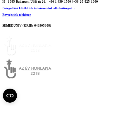
H - 1085 Budapest, Üllői út 26.
+36 1 459-1500 | +36-20-825-1000
Betegellátó klinikáink és intézeteink elérhetőségei →
Egységeink térképen
SEMEDUNIV (KRID: 648905308)