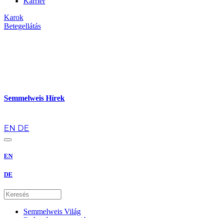
Karrier
Karok
Betegellátás
Semmelweis Hírek
hu
EN
DE
EN
DE
Semmelweis Világ