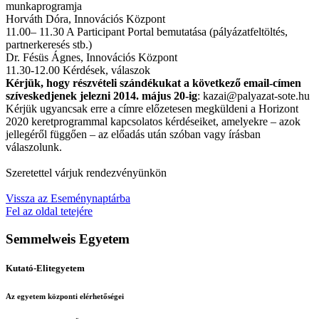
munkaprogramja
Horváth Dóra, Innovációs Központ
11.00– 11.30 A Participant Portal bemutatása (pályázatfeltöltés,
partnerkeresés stb.)
Dr. Fésüs Ágnes, Innovációs Központ
11.30-12.00 Kérdések, válaszok
Kérjük, hogy részvételi szándékukat a következő email-címen
szíveskedjenek jelezni 2014. május 20-ig
: kazai@palyazat-sote.hu
Kérjük ugyancsak erre a címre előzetesen megküldeni a Horizont
2020 keretprogrammal kapcsolatos kérdéseiket, amelyekre – azok
jellegéről függően – az előadás után szóban vagy írásban
válaszolunk.
Szeretettel várjuk rendezvényünkön
Vissza az Eseménynaptárba
Fel az oldal tetejére
Semmelweis Egyetem
Kutató-Elitegyetem
Az egyetem központi elérhetőségei