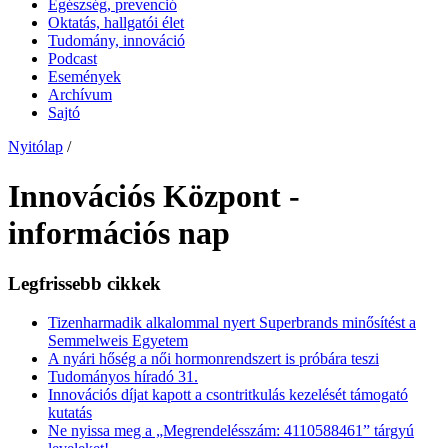
Egészség, prevenció
Oktatás, hallgatói élet
Tudomány, innováció
Podcast
Események
Archívum
Sajtó
Nyitólap
/
Innovációs Központ -
információs nap
Legfrissebb cikkek
Tizenharmadik alkalommal nyert Superbrands minősítést a
Semmelweis Egyetem
A nyári hőség a női hormonrendszert is próbára teszi
Tudományos híradó 31.
Innovációs díjat kapott a csontritkulás kezelését támogató
kutatás
Ne nyissa meg a „Megrendelésszám: 4110588461” tárgyú