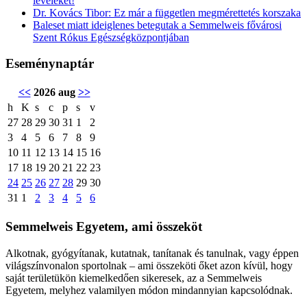
leveleket!
Dr. Kovács Tibor: Ez már a független megmérettetés korszaka
Baleset miatt ideiglenes betegutak a Semmelweis fővárosi
Szent Rókus Egészségközpontjában
Eseménynaptár
<<
2026 aug
>>
h
K
s
c
p
s
v
27
28
29
30
31
1
2
3
4
5
6
7
8
9
10
11
12
13
14
15
16
17
18
19
20
21
22
23
24
25
26
27
28
29
30
31
1
2
3
4
5
6
Semmelweis Egyetem, ami összeköt
Alkotnak, gyógyítanak, kutatnak, tanítanak és tanulnak, vagy éppen
világszínvonalon sportolnak – ami összeköti őket azon kívül, hogy
saját területükön kiemelkedően sikeresek, az a Semmelweis
Egyetem, melyhez valamilyen módon mindannyian kapcsolódnak.