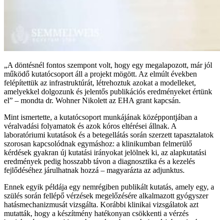
„A döntésnél fontos szempont volt, hogy egy megalapozott, már jól
működő kutatócsoport áll a projekt mögött. Az elmúlt években
felépítettük az infrastruktúrát, létrehoztuk azokat a modelleket,
amelyekkel dolgozunk és jelentős publikációs eredményeket értünk
el” – mondta dr. Wohner Nikolett az EHA grant kapcsán.
Mint ismertette, a kutatócsoport munkájának középpontjában a
véralvadási folyamatok és azok kóros eltérései állnak. A
laboratóriumi kutatások és a betegellátás során szerzett tapasztalatok
szorosan kapcsolódnak egymáshoz: a klinikumban felmerülő
kérdések gyakran új kutatási irányokat jelölnek ki, az alapkutatási
eredmények pedig hosszabb távon a diagnosztika és a kezelés
fejlődéséhez járulhatnak hozzá – magyarázta az adjunktus.
Ennek egyik példája egy nemrégiben publikált kutatás, amely egy, a
szülés során fellépő vérzések megelőzésére alkalmazott gyógyszer
hatásmechanizmusát vizsgálta. Korábbi klinikai vizsgálatok azt
mutatták, hogy a készítmény hatékonyan csökkenti a vérzés