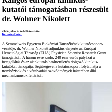
Rangos európai klinikus-
kutatói támogatásban részesült
dr. Wohner Nikolett
2026. július 7. kedd
Közzétette:
Keresztes Eszter
A Semmelweis Egyetem Biokémiai Tanszékének kutatócsoport-
vezetője, dr. Wohner Nikolett adjunktus elnyerte az Európai
Hematológiai Társaság (EHA) Physician Scientist Research Grant
támogatását. A három évre szóló, 240 ezer eurós pályázat a
betegellátás és az alapkutatás határterületén dolgozó klinikus-
kutatókat támogatja. Segítségével a kutatócsoport folytathatja a
trombózisok és a véralvadási szövődmények hátterében álló
mechanizmusok feltárását.