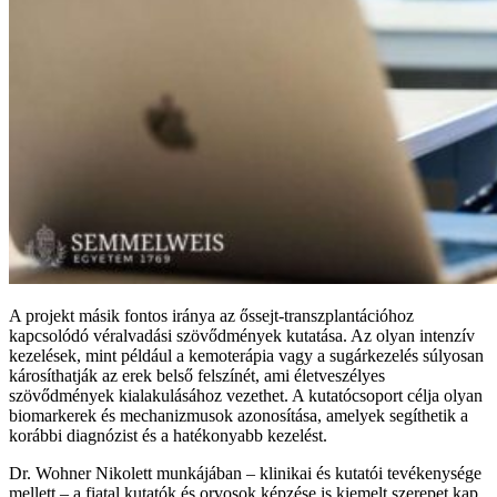
A projekt másik fontos iránya az őssejt-transzplantációhoz
kapcsolódó véralvadási szövődmények kutatása. Az olyan intenzív
kezelések, mint például a kemoterápia vagy a sugárkezelés súlyosan
károsíthatják az erek belső felszínét, ami életveszélyes
szövődmények kialakulásához vezethet. A kutatócsoport célja olyan
biomarkerek és mechanizmusok azonosítása, amelyek segíthetik a
korábbi diagnózist és a hatékonyabb kezelést.
Dr. Wohner Nikolett munkájában – klinikai és kutatói tevékenysége
mellett – a fiatal kutatók és orvosok képzése is kiemelt szerepet kap.