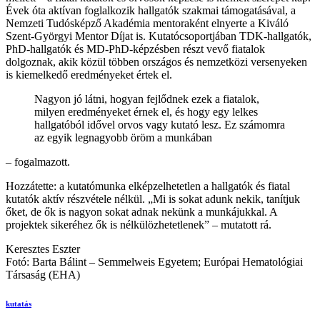
Évek óta aktívan foglalkozik hallgatók szakmai támogatásával, a
Nemzeti Tudósképző Akadémia mentoraként elnyerte a Kiváló
Szent-Györgyi Mentor Díjat is. Kutatócsoportjában TDK-hallgatók,
PhD-hallgatók és MD-PhD-képzésben részt vevő fiatalok
dolgoznak, akik közül többen országos és nemzetközi versenyeken
is kiemelkedő eredményeket értek el.
Nagyon jó látni, hogyan fejlődnek ezek a fiatalok,
milyen eredményeket érnek el, és hogy egy lelkes
hallgatóból idővel orvos vagy kutató lesz. Ez számomra
az egyik legnagyobb öröm a munkában
– fogalmazott.
Hozzátette: a kutatómunka elképzelhetetlen a hallgatók és fiatal
kutatók aktív részvétele nélkül. „Mi is sokat adunk nekik, tanítjuk
őket, de ők is nagyon sokat adnak nekünk a munkájukkal. A
projektek sikeréhez ők is nélkülözhetetlenek” – mutatott rá.
Keresztes Eszter
Fotó: Barta Bálint – Semmelweis Egyetem; Európai Hematológiai
Társaság (EHA)
kutatás