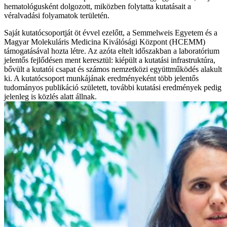
hematológusként dolgozott, miközben folytatta kutatásait a
véralvadási folyamatok területén.
Saját kutatócsoportját öt évvel ezelőtt, a Semmelweis Egyetem és a
Magyar Molekuláris Medicina Kiválósági Központ (HCEMM)
támogatásával hozta létre. Az azóta eltelt időszakban a laboratórium
jelentős fejlődésen ment keresztül: kiépült a kutatási infrastruktúra,
bővült a kutatói csapat és számos nemzetközi együttműködés alakult
ki. A kutatócsoport munkájának eredményeként több jelentős
tudományos publikáció született, további kutatási eredmények pedig
jelenleg is közlés alatt állnak.