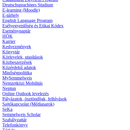
Deutschsprachiges Studium
E-learning (Moodle)
E-tárhely
English Language Program
Esélyegyenlőség és Etikai Kódex
Eseménynaptár
HÖK
Karrier
Kedvezmények
Könyvtár
Körlevelek, utasítások
Közbeszerzések
Közérdekű adatok
Minőségpolitika
MySemmelweis
Nemzetközi Mobilitás
Neptun
Online Outlook levelezés
Pályázatok, ösztöndíjak, felhívások
Sajtókapcsolat (Médiasarok)
SeKa
Semmelweis Scholar
Szabályzattár
Telefonkönyv