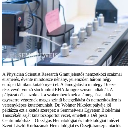
A Physician Scientist Research Grant jelentős nemzetközi szakmai
elismerés, évente mindössze néhány, jellemzően három-négy
európai klinikus-kutató nyeri el. A támogatást a mintegy 16 ezer
résztvevőt vonzó stockholmi EHA-kongresszuson adták át. A
pályázat célja azoknak a szakembereknek a támogatása, akik
egyszerre végeznek magas szintű betegellátást és nemzetközileg is
versenyképes kutatómunkát. Dr. Wohner Nikolett pályája jól
példázza ezt a kettős szerepet: a Semmelweis Egyetem Biokémiai
Tanszékén saját kutatócsoportot vezet, emellett a Dél-pesti
Centrumkórház – Országos Hematológiai és Infektológiai Intézet
Szent László Kórházának Hematológiai és Őssejt-transzplantációs