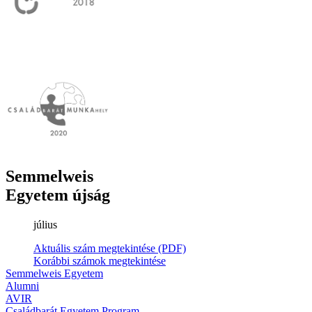
Semmelweis
Egyetem újság
július
Aktuális szám megtekintése (PDF)
Korábbi számok megtekintése
Semmelweis Egyetem
Alumni
AVIR
Családbarát Egyetem Program