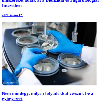
műszereket adtak át a Biofizikai és Sugárbiológiai
Intézetben
2026.
június 12.
Nem mindegy, milyen folyadékkal vesszük be a
gyógyszert