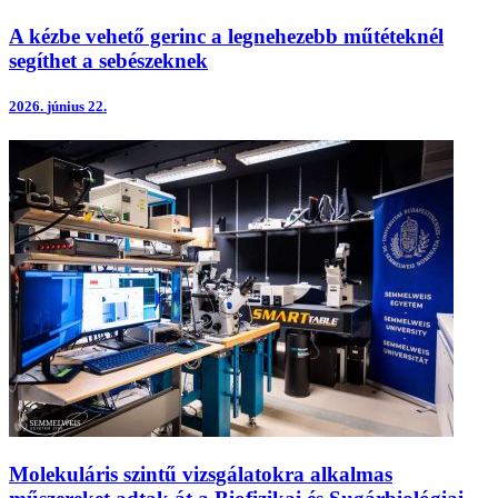
A kézbe vehető gerinc a legnehezebb műtéteknél
segíthet a sebészeknek
2026.
június 22.
Molekuláris szintű vizsgálatokra alkalmas