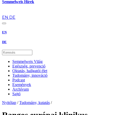
Semmelweis Hírek
hu
EN
DE
EN
DE
Semmelweis Világ
Egészség, prevenció
Oktatás, hallgatói élet
Tudomány, innováció
Podcast
Események
Archívum
Sajtó
Nyitólap
/
Tudomány, kutatás
/