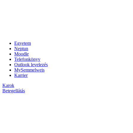
Egyetem
Neptun
Moodle
Telefonkönyv
Outlook levelezés
MySemmelweis
Karrier
Karok
Betegellátás