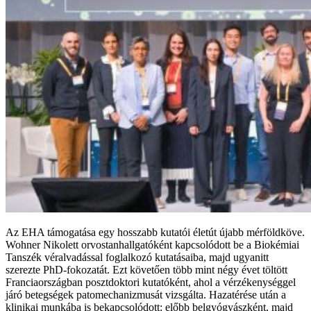
Az EHA támogatása egy hosszabb kutatói életút újabb mérföldköve.
Wohner Nikolett orvostanhallgatóként kapcsolódott be a Biokémiai
Tanszék véralvadással foglalkozó kutatásaiba, majd ugyanitt
szerezte PhD-fokozatát. Ezt követően több mint négy évet töltött
Franciaországban posztdoktori kutatóként, ahol a vérzékenységgel
járó betegségek patomechanizmusát vizsgálta. Hazatérése után a
klinikai munkába is bekapcsolódott: előbb belgyógyászként, majd