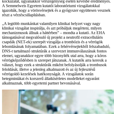
kockázatát, ugyanakkor vérszegénység esetén kevésbé eredményes.
A Semmelweis Egyetem kutatói laboratóriumi vizsgálatokkal
igazolták, hogy a vörösvérsejtek és a gyógyszer együttesen vesznek
részt a vérzéscsillapításban.
„A legtöbb munkánkat valamilyen klinikai helyzet vagy nagy
klinikai vizsgálat inspirálja, és azt próbáljuk megérteni, milyen
mechanizmusok állnak a háttérben” – mondta a kutató. Az EHA
támogatásával megvalósuló új projekt a neutrofil extracelluláris
csapdák (NET-ek) szerepét vizsgálja a trombózis és a vérrögök
lebomlásának folyamatában. Ezek a fehérvérsejtekből felszabaduló,
DNS-t tartalmazó struktúrák a szervezet immunválaszának fontos
elemei, ugyanakkor egyre több bizonyíték utal arra, hogy a kóros
vérrögképződésben is szerepet játszanak. A kutatók arra keresik a
választ, hogy ezek a struktúrák miként befolyásolják a trombusok
feloldását, illetve a jelenleg alkalmazott és az új fejlesztésű
vérrögoldó kezelések hatékonyságát. A vizsgálatok során
betegmintákat és korszerű állatkísérletes modelleket egyaránt
alkalmaznak, több egyetemi partner bevonásával.