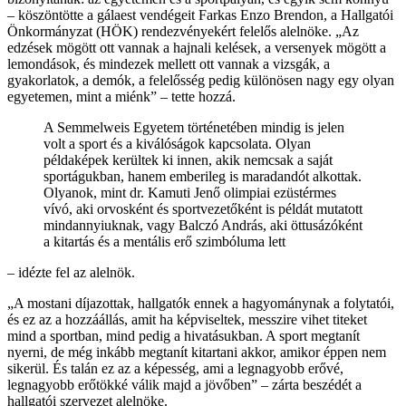
– köszöntötte a gálaest vendégeit Farkas Enzo Brendon, a Hallgatói
Önkormányzat (HÖK) rendezvényekért felelős alelnöke. „Az
edzések mögött ott vannak a hajnali kelések, a versenyek mögött a
lemondások, és mindezek mellett ott vannak a vizsgák, a
gyakorlatok, a demók, a felelősség pedig különösen nagy egy olyan
egyetemen, mint a miénk” – tette hozzá.
A Semmelweis Egyetem történetében mindig is jelen
volt a sport és a kiválóságok kapcsolata. Olyan
példaképek kerültek ki innen, akik nemcsak a saját
sportágukban, hanem emberileg is maradandót alkottak.
Olyanok, mint dr. Kamuti Jenő olimpiai ezüstérmes
vívó, aki orvosként és sportvezetőként is példát mutatott
mindannyiuknak, vagy Balczó András, aki öttusázóként
a kitartás és a mentális erő szimbóluma lett
– idézte fel az alelnök.
„A mostani díjazottak, hallgatók ennek a hagyománynak a folytatói,
és ez az a hozzáállás, amit ha képviseltek, messzire vihet titeket
mind a sportban, mind pedig a hivatásukban. A sport megtanít
nyerni, de még inkább megtanít kitartani akkor, amikor éppen nem
sikerül. És talán ez az a képesség, ami a legnagyobb erővé,
legnagyobb erőtökké válik majd a jövőben” – zárta beszédét a
hallgatói szervezet alelnöke.