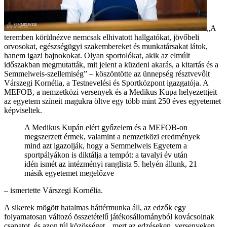
„A
teremben körülnézve nemcsak elhivatott hallgatókat, jövőbeli
orvosokat, egészségügyi szakembereket és munkatársakat látok,
hanem igazi bajnokokat. Olyan sportolókat, akik az elmúlt
időszakban megmutatták, mit jelent a küzdeni akarás, a kitartás és a
Semmelweis-szellemiség” – köszöntötte az ünnepség résztvevőit
Várszegi Kornélia, a Testnevelési és Sportközpont igazgatója. A
MEFOB, a nemzetközi versenyek és a Medikus Kupa helyezettjeit
az egyetem színeit magukra öltve egy több mint 250 éves egyetemet
képviseltek.
A Medikus Kupán elért győzelem és a MEFOB-on
megszerzett érmek, valamint a nemzetközi eredmények
mind azt igazolják, hogy a Semmelweis Egyetem a
sportpályákon is diktálja a tempót: a tavalyi év után
idén ismét az intézményi ranglista 5. helyén állunk, 21
másik egyetemet megelőzve
– ismertette Várszegi Kornélia.
A sikerek mögött hatalmas háttérmunka áll, az edzők egy
folyamatosan változó összetételű játékosállományból kovácsolnak
csapatot, és azon túl közösséget, „mert az edzéseken, versenyeken