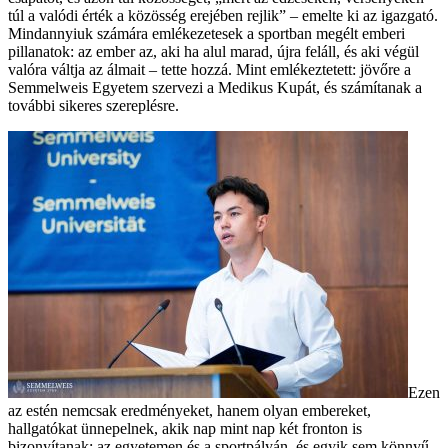
túl a valódi érték a közösség erejében rejlik” – emelte ki az igazgató.
Mindannyiuk számára emlékezetesek a sportban megélt emberi
pillanatok: az ember az, aki ha alul marad, újra feláll, és aki végül
valóra váltja az álmait – tette hozzá. Mint emlékeztetett: jövőre a
Semmelweis Egyetem szervezi a Medikus Kupát, és számítanak a
további sikeres szereplésre.
Ezen
az estén nemcsak eredményeket, hanem olyan embereket,
hallgatókat ünnepelnek, akik nap mint nap két fronton is
bizonyítanak: az egyetemen és a sportpályán, és egyik sem könnyű