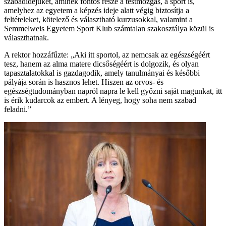
szabadidejüket, aminek fontos része a testmozgás, a sport is,
amelyhez az egyetem a képzés ideje alatt végig biztosítja a
feltételeket, kötelező és választható kurzusokkal, valamint a
Semmelweis Egyetem Sport Klub számtalan szakosztálya közül is
választhatnak.
A rektor hozzáfűzte: „Aki itt sportol, az nemcsak az egészségéért
tesz, hanem az alma matere dicsőségéért is dolgozik, és olyan
tapasztalatokkal is gazdagodik, amely tanulmányai és későbbi
pályája során is hasznos lehet. Hiszen az orvos- és
egészségtudományban napról napra le kell győzni saját magunkat, itt
is érik kudarcok az embert. A lényeg, hogy soha nem szabad
feladni.”