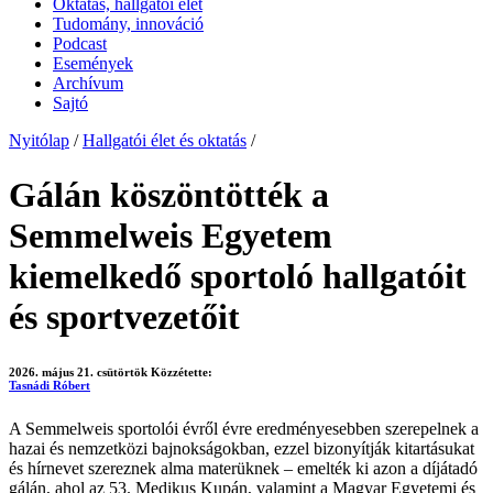
Oktatás, hallgatói élet
Tudomány, innováció
Podcast
Események
Archívum
Sajtó
Nyitólap
/
Hallgatói élet és oktatás
/
Gálán köszöntötték a
Semmelweis Egyetem
kiemelkedő sportoló hallgatóit
és sportvezetőit
2026. május 21. csütörtök
Közzétette:
Tasnádi Róbert
A Semmelweis sportolói évről évre eredményesebben szerepelnek a
hazai és nemzetközi bajnokságokban, ezzel bizonyítják kitartásukat
és hírnevet szereznek alma materüknek – emelték ki azon a díjátadó
gálán, ahol az 53. Medikus Kupán, valamint a Magyar Egyetemi és