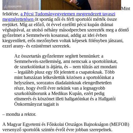
Mint
felidézte,
a Pécsi Tudományegyetemen megrendezett tavaszi
megmérettetésen
öt sportág női és férfi sportolói mérték össze
erejüket. Míg az előző, öt évvel ezelőtti pécsi kupán drámai
véghajrával, az utolsó néhány másodpercben szerezték meg a döntő
győzelmet a Semmelweis kosarasai, addig az idei évben
kiegyenlített, erős mezőnyben voltak képesek fölényben játszani,
ezzel arany- és ezüstérmet szereztek.
Az összetartás győzelemre segített bennünket: a
Semmelweis-szellemiség, ami nemcsak a sportolóinkat,
de szurkolóinkat is átjárta, és – nem túlzás azt mondani
– legalább plusz egy főt jelentett a csapatoknak. Több
mint hatszázan lelkesítettük közösen a sportolóinkat a
helyszínen, sorozatos diadalainknak elengedhetetlen
része, hogy évről évre nekünk van a legnagyobb
szurkolótáborunk a Medikus Kupán, ezért pedig
elismerés és köszönet illeti hallgatóinkat és a Hallgatói
Önkormányzat tagjait is
– mondta a rektor.
A Magyar Egyetemi és Főiskolai Országos Bajnokságon (MEFOB)
versenyző sportolók szintén évről évre jobban szerepelnek.