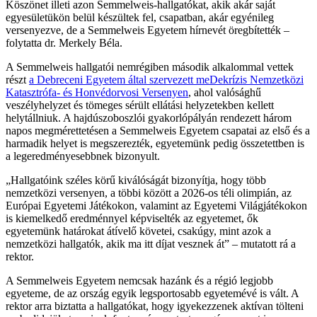
Köszönet illeti azon Semmelweis-hallgatókat, akik akár saját
egyesületükön belül készültek fel, csapatban, akár egyénileg
versenyezve, de a Semmelweis Egyetem hírnevét öregbítették –
folytatta dr. Merkely Béla.
A Semmelweis hallgatói nemrégiben második alkalommal vettek
részt
a Debreceni Egyetem által szervezett meDekrízis Nemzetközi
Katasztrófa- és Honvédorvosi Versenyen
, ahol valósághű
veszélyhelyzet és tömeges sérült ellátási helyzetekben kellett
helytállniuk. A hajdúszoboszlói gyakorlópályán rendezett három
napos megmérettetésen a Semmelweis Egyetem csapatai az első és a
harmadik helyet is megszerezték, egyetemünk pedig összetettben is
a legeredményesebbnek bizonyult.
„Hallgatóink széles körű kiválóságát bizonyítja, hogy több
nemzetközi versenyen, a többi között a 2026-os téli olimpián, az
Európai Egyetemi Játékokon, valamint az Egyetemi Világjátékokon
is kiemelkedő eredménnyel képviselték az egyetemet, ők
egyetemünk határokat átívelő követei, csakúgy, mint azok a
nemzetközi hallgatók, akik ma itt díjat vesznek át” – mutatott rá a
rektor.
A Semmelweis Egyetem nemcsak hazánk és a régió legjobb
egyeteme, de az ország egyik legsportosabb egyetemévé is vált. A
rektor arra biztatta a hallgatókat, hogy igyekezzenek aktívan tölteni