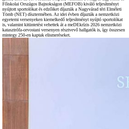
Főiskolai Országos Bajnokságon (MEFOB) kiváló teljesítményt
nyújtott sportolókat és edzőiket díjazták a Nagyvárad téri Elméleti
Tömb (NET) dísztermében. Az idei évben díjazták a nemzetközi
egyetemi versenyeken kiemelkedő teljesítményt nyújtó sportolókat
is, valamint kitüntetést vehettek át a meDEkrízis 2026 nemzetközi
katasztrófa-orvostani versenyen résztvevő hallgatók is, így összesen
mintegy 250-en kaptak elismeréseket.