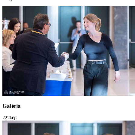
Galéria
222
kép