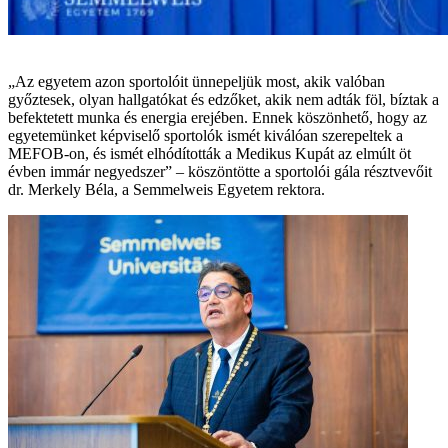
„Az egyetem azon sportolóit ünnepeljük most, akik valóban
győztesek, olyan hallgatókat és edzőket, akik nem adták föl, bíztak a
befektetett munka és energia erejében. Ennek köszönhető, hogy az
egyetemünket képviselő sportolók ismét kiválóan szerepeltek a
MEFOB-on, és ismét elhódították a Medikus Kupát az elmúlt öt
évben immár negyedszer” – köszöntötte a sportolói gála résztvevőit
dr. Merkely Béla, a Semmelweis Egyetem rektora.