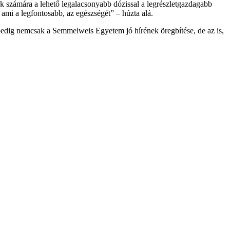
gek számára a lehető legalacsonyabb dózissal a legrészletgazdagabb
 ami a legfontosabb, az egészségét” – húzta alá.
edig nemcsak a Semmelweis Egyetem jó hírének öregbítése, de az is,