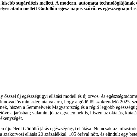
i kisebb sugárdózis mellett. A modern, automata technológiájának é
pélyes átadó mellett Gödöllőn egész napos szűrő- és egészségnapot
y ősszel új egészségügyi ellátási modell és új orvos- és egészségtudomán
s innovációs miniszter, utalva arra, hogy a gödöllői szakrendelő 2025
ek, hiszen a Semmelweis Magyarország és a régió legjobb egészségügy
tővé a járásban; valamint jó az egyetemnek is, hiszen az oktatás, kutatá
vékenységét.
jraéledt Gödöllő járás egészségügyi ellátása. Nemcsak az infrastruktú
 a szakorvosi ellátás 20 százalékkal, 105 órával nőtt, és elindult egy 