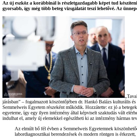
Az új eszköz a korábbinál is részletgazdagabb képet tud készíten
gyorsabb, így még több beteg vizsgálatát teszi lehetővé. Az ünne
„Taval
járásban” – fogalmazott köszöntőjében dr. Hankó Balázs kulturális é
Semmelweis Egyetem részeként működik. Hozzátette: ez jó a betegekn
egyeteme, így egy ilyen intézmény által képviselt szaktudás vált elérhe
indulhat el, amely új elemekkel egészítheti ki az intézmény hármas te
Az elmúlt bő fél évben a Semmelweis Egyetemnek köszönhetően ú
labordiagnosztikai berendezések és modern röntgen is érkezett,