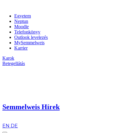
Egyetem
Neptun
Moodle
Telefonkönyv
Outlook levelezés
MySemmelweis
Karrier
Karok
Betegellátás
Semmelweis Hírek
hu
EN
DE