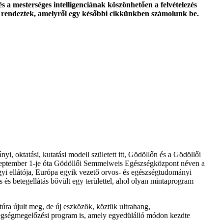
s a mesterséges intelligenciának köszönhetően a felvételezés
 is rendeztek, amelyről egy későbbi cikkünkben számolunk be.
yi, oktatási, kutatási modell született itt, Gödöllőn és a Gödöllői
. szeptember 1-je óta Gödöllői Semmelweis Egészségközpont néven a
i ellátója, Európa egyik vezető orvos- és egészségtudományi
s és betegellátás bővült egy területtel, ahol olyan mintaprogram
ra újult meg, de új eszközök, köztük ultrahang,
betegségmegelőzési program is, amely egyedülálló módon kezdte