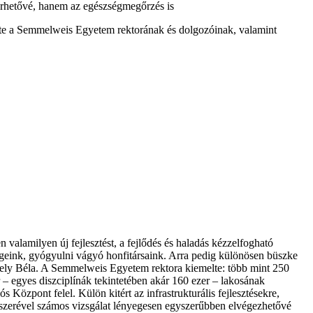
lérhetővé, hanem az egészségmegőrzés is
önte a Semmelweis Egyetem rektorának és dolgozóinak, valamint
alamilyen új fejlesztést, a fejlődés és haladás kézzelfogható
geink, gyógyulni vágyó honfitársaink. Arra pedig különösen büszke
kely Béla. A Semmelweis Egyetem rektora kiemelte: több mint 250
 – egyes diszciplínák tekintetében akár 160 ezer – lakosának
 Központ felel. Külön kitért az infrastrukturális fejlesztésekre,
ndszerével számos vizsgálat lényegesen egyszerűbben elvégezhetővé