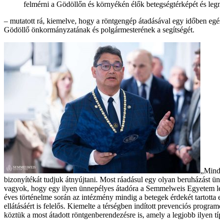
felmérni a Gödöllőn és környékén élők betegségtérképét és leg
– mutatott rá, kiemelve, hogy a röntgengép átadásával egy időben e
Gödöllő önkormányzatának és polgármesterének a segítségét.
„Mindi
bizonyítékát tudjuk átnyújtani. Most ráadásul egy olyan beruházást
vagyok, hogy egy ilyen ünnepélyes átadóra a Semmelweis Egyetem leg
éves történelme során az intézmény mindig a betegek érdekét tartotta 
ellátásáért is felelős. Kiemelte a térségben indított prevenciós progra
köztük a most átadott röntgenberendezésre is, amely a legjobb ilyen 