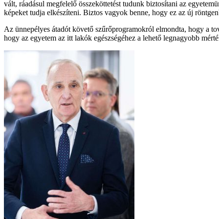
vált, ráadásul megfelelő összeköttetést tudunk biztosítani az egyetemü
képeket tudja elkészíteni. Biztos vagyok benne, hogy ez az új röntgen
Az ünnepélyes átadót követő szűrőprogramokról elmondta, hogy a tov
hogy az egyetem az itt lakók egészségéhez a lehető legnagyobb mérté