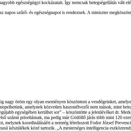
nagyobb egészségügyi kockázatait. Így nemcsak betegségellátás vált e
gész napos szűrő- és egészségnapot is rendeznek. A miniszter megkösz
g nagy öröm egy olyan eseményen köszönteni a vendégeinket, amelyen v
 ünnepelhetünk, amelynek közvetlen haszonélvezői nem mások, mint bete
újabb egységében kerülhet sor” – köszöntötte a jelenlévőket dr. Mer
első számú prioritásnak, ma pedig már Gödöllő járás több mint 120 ezer
mot, melynek koordinálásáért a nemrég létrehozott Fodor József Prevenciós
típusú készülékek közé tartozik. „A mesterséges intelligencia eszközre