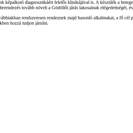
nk képalkotó diagnosztikáért felelős klinikájával is. A készülék a bete
berendezés tovább növeli a Gödöllői járás lakosainak elégedettségét, és
ábbiakban rendszeresen rendeznek majd hasonló alkalmakat, a fő cél p
kben hozzá tudjon járulni.