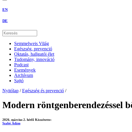
EN
DE
Semmelweis Világ
Egészség, prevenció
Oktatás, hallgatói élet
Tudomány, innováció
Podcast
Események
Archívum
Sajtó
Nyitólap
/
Egészség és prevenció
/
Modern röntgenberendezéssel b
2026. március 2. hétfő
Közzétette:
Szabó Ádám