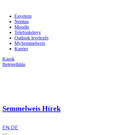
Egyetem
Neptun
Moodle
Telefonkönyv
Outlook levelezés
MySemmelweis
Karrier
Karok
Betegellátás
Semmelweis Hírek
hu
EN
DE