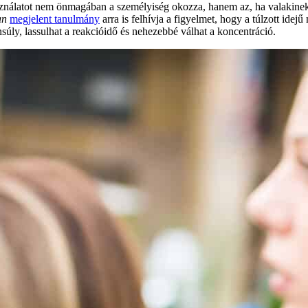
álatot nem önmagában a személyiség okozza, hanem az, ha valakinek gy
an
megjelent tanulmány
arra is felhívja a figyelmet, hogy a túlzott ide
nsúly, lassulhat a reakcióidő és nehezebbé válhat a koncentráció.