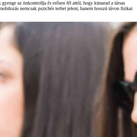
enge az önkontrollja és erősen fél attól, hogy kimarad a társas
jű mobilozás nemcsak pszichés terhet jelent, hanem hosszú távon fizikai