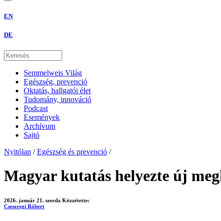
EN
DE
Semmelweis Világ
Egészség, prevenció
Oktatás, hallgatói élet
Tudomány, innováció
Podcast
Események
Archívum
Sajtó
Nyitólap
/
Egészség és prevenció
/
Magyar kutatás helyezte új megk
2026. január 21. szerda
Közzétette:
Cseszregi Róbert