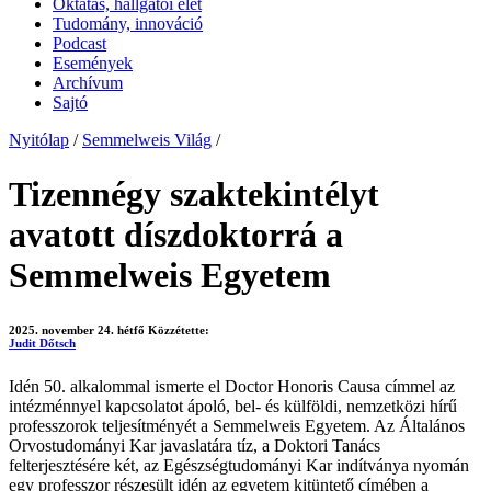
Oktatás, hallgatói élet
Tudomány, innováció
Podcast
Események
Archívum
Sajtó
Nyitólap
/
Semmelweis Világ
/
Tizennégy szaktekintélyt
avatott díszdoktorrá a
Semmelweis Egyetem
2025. november 24. hétfő
Közzétette:
Judit Dőtsch
Idén 50. alkalommal ismerte el Doctor Honoris Causa címmel az
intézménnyel kapcsolatot ápoló, bel- és külföldi, nemzetközi hírű
professzorok teljesítményét a Semmelweis Egyetem. Az Általános
Orvostudományi Kar javaslatára tíz, a Doktori Tanács
felterjesztésére két, az Egészségtudományi Kar indítványa nyomán
egy professzor részesült idén az egyetem kitüntető címében a