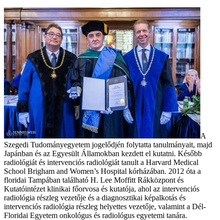
A
Szegedi Tudományegyetem jogelődjén folytatta tanulmányait, majd
Japánban és az Egyesült Államokban kezdett el kutatni. Később
radiológiát és intervenciós radiológiát tanult a Harvard Medical
School Brigham and Women’s Hospital kórházában. 2012 óta a
floridai Tampában található H. Lee Moffitt Rákközpont és
Kutatóintézet klinikai főorvosa és kutatója, ahol az intervenciós
radiológia részleg vezetője és a diagnosztikai képalkotás és
intervenciós radiológia részleg helyettes vezetője, valamint a Dél-
Floridai Egyetem onkológus és radiológus egyetemi tanára.