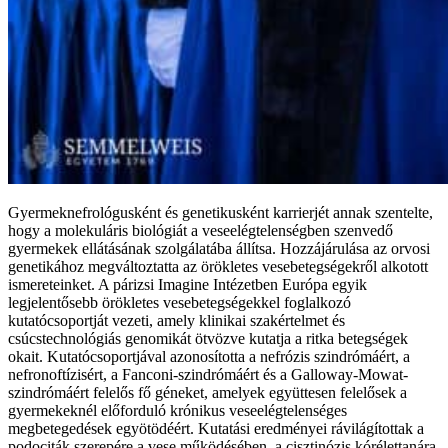
Gyermeknefrológusként és genetikusként karrierjét annak szentelte,
hogy a molekuláris biológiát a veseelégtelenségben szenvedő
gyermekek ellátásának szolgálatába állítsa. Hozzájárulása az orvosi
genetikához megváltoztatta az örökletes vesebetegségekről alkotott
ismereteinket. A párizsi Imagine Intézetben Európa egyik
legjelentősebb örökletes vesebetegségekkel foglalkozó
kutatócsoportját vezeti, amely klinikai szakértelmet és
csúcstechnológiás genomikát ötvözve kutatja a ritka betegségek
okait. Kutatócsoportjával azonosította a nefrózis szindrómáért, a
nefronoftízisért, a Fanconi-szindrómáért és a Galloway-Mowat-
szindrómáért felelős fő géneket, amelyek együttesen felelősek a
gyermekeknél előforduló krónikus veseelégtelenséges
megbetegedések egyötödéért. Kutatási eredményei rávilágítottak a
podociták szerepére a vese működésében, a cisztinózis kórélettanára,