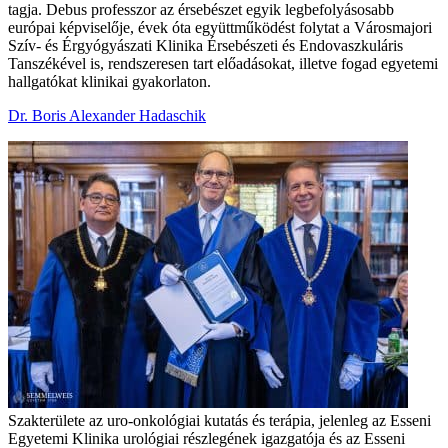
tagja. Debus professzor az érsebészet egyik legbefolyásosabb
európai képviselője, évek óta együttműködést folytat a Városmajori
Szív- és Érgyógyászati Klinika Érsebészeti és Endovaszkuláris
Tanszékével is, rendszeresen tart előadásokat, illetve fogad egyetemi
hallgatókat klinikai gyakorlaton.
Dr. Boris Alexander Hadaschik
Szakterülete az uro-onkológiai kutatás és terápia, jelenleg az Esseni
Egyetemi Klinika urológiai részlegének igazgatója és az Esseni