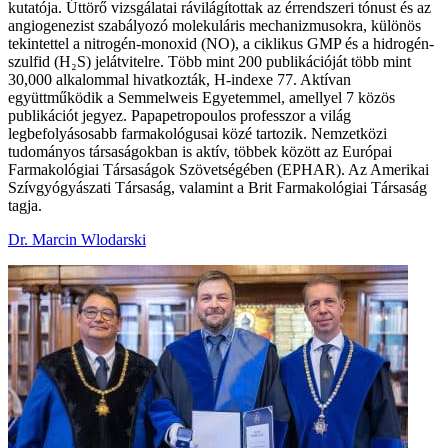
kutatója. Úttörő vizsgálatai rávilágítottak az érrendszeri tónust és az
angiogenezist szabályozó molekuláris mechanizmusokra, különös
tekintettel a nitrogén-monoxid (NO), a ciklikus GMP és a hidrogén-
szulfid (H₂S) jelátvitelre. Több mint 200 publikációját több mint
30,000 alkalommal hivatkozták, H-indexe 77. Aktívan
együttműködik a Semmelweis Egyetemmel, amellyel 7 közös
publikációt jegyez. Papapetropoulos professzor a világ
legbefolyásosabb farmakológusai közé tartozik. Nemzetközi
tudományos társaságokban is aktív, többek között az Európai
Farmakológiai Társaságok Szövetségében (EPHAR). Az Amerikai
Szívgyógyászati Társaság, valamint a Brit Farmakológiai Társaság
tagja.
Dr. Marcin Wlodarski