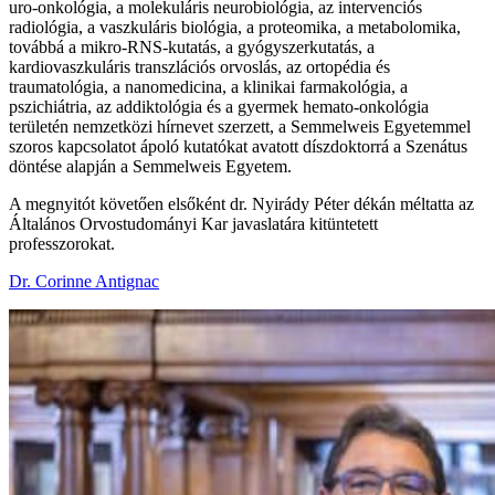
uro-onkológia, a molekuláris neurobiológia, az intervenciós
radiológia, a vaszkuláris biológia, a proteomika, a metabolomika,
továbbá a mikro-RNS-kutatás, a gyógyszerkutatás, a
kardiovaszkuláris transzlációs orvoslás, az ortopédia és
traumatológia, a nanomedicina, a klinikai farmakológia, a
pszichiátria, az addiktológia és a gyermek hemato-onkológia
területén nemzetközi hírnevet szerzett, a Semmelweis Egyetemmel
szoros kapcsolatot ápoló kutatókat avatott díszdoktorrá a Szenátus
döntése alapján a Semmelweis Egyetem.
A megnyitót követően elsőként dr. Nyirády Péter dékán méltatta az
Általános Orvostudományi Kar javaslatára kitüntetett
professzorokat.
Dr. Corinne Antignac