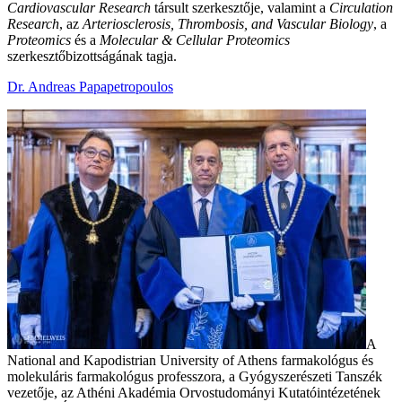
Cardiovascular Research
társult szerkesztője, valamint a
Circulation
Research
, az
Arteriosclerosis, Thrombosis, and Vascular Biology
, a
Proteomics
és a
Molecular & Cellular Proteomics
szerkesztőbizottságának tagja.
Dr. Andreas Papapetropoulos
A
National and Kapodistrian University of Athens farmakológus és
molekuláris farmakológus professzora, a Gyógyszerészeti Tanszék
vezetője, az Athéni Akadémia Orvostudományi Kutatóintézetének