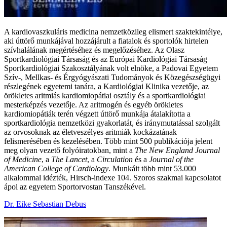
A kardiovaszkuláris medicina nemzetközileg elismert szaktekintélye,
aki úttörő munkájával hozzájárult a fiatalok és sportolók hirtelen
szívhalálának megértéséhez és megelőzéséhez. Az Olasz
Sportkardiológiai Társaság és az Európai Kardiológiai Társaság
Sportkardiológiai Szakosztályának volt elnöke, a Padovai Egyetem
Szív-, Mellkas- és Érgyógyászati Tudományok és Közegészségügyi
részlegének egyetemi tanára, a Kardiológiai Klinika vezetője, az
örökletes aritmiás kardiomiopátiai osztály és a sportkardiológiai
mesterképzés vezetője. Az aritmogén és egyéb örökletes
kardiomiopátiák terén végzett úttörő munkája átalakította a
sportkardiológia nemzetközi gyakorlatát, és iránymutatással szolgált
az orvosoknak az életveszélyes aritmiák kockázatának
felismerésében és kezelésében. Több mint 500 publikációja jelent
meg olyan vezető folyóiratokban, mint a
The New England Journal
of Medicine
, a
The Lancet
, a
Circulation
és a
Journal of the
American College of Cardiology
. Munkáit több mint 53.000
alkalommal idézték, Hirsch-indexe 104. Szoros szakmai kapcsolatot
ápol az egyetem Sportorvostan Tanszékével.
Dr. Eike Sebastian Debus