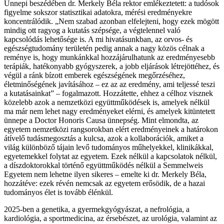
Ünnepi beszédében dr. Merkely Béla rektor emlékeztetett: a tudósok
figyelme sokszor statisztikai adatokra, mérési eredményekre
koncentrálódik. „Nem szabad azonban elfelejteni, hogy ezek mögött
mindig ott ragyog a kutatás szépsége, a végtelennel való
kapcsolódás lehetősége is. A mi hivatásunkban, az orvos- és
egészségtudomány területén pedig annak a nagy közös célnak a
reménye is, hogy munkánkkal hozzájárulhatunk az eredményesebb
terápiák, hatékonyabb gyógyszerek, a jobb eljárások létrejöttéhez, és
végül a ránk bízott emberek egészségének megőrzéséhez,
életminőségének javításához – ez az az eredmény, ami teljessé teszi
a kutatásainkat” – fogalmazott. Hozzátette, ehhez a célhoz visznek
közelebb azok a nemzetközi együttműködések is, amelyek nélkül
ma már nem lehet nagy eredményeket elérni, és amelyek kitüntetett
ünnepe a Doctor Honoris Causa ünnepség. Mint elmondta, az
egyetem nemzetközi rangsorokban elért eredményeinek a határokon
átívelő tudásmegosztás a kulcsa, azok a kollaborációk, amiket a
világ különböző tájain levő tudományos műhelyekkel, klinikákkal,
egyetemekkel folytat az egyetem. Ezek nélkül a kapcsolatok nélkül,
a díszdoktorokkal történő együttműködés nélkül a Semmelweis
Egyetem nem lehetne ilyen sikeres – emelte ki dr. Merkely Béla,
hozzátéve: ezek révén nemcsak az egyetem erősödik, de a hazai
tudományos élet is tovább élénkül.
2025-ben a genetika, a gyermekgyógyászat, a nefrológia, a
kardiológia, a sportmedicina, az érsebészet, az urológia, valamint az