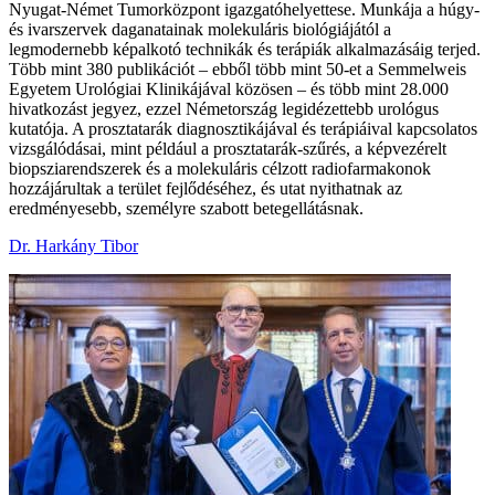
Nyugat-Német Tumorközpont igazgatóhelyettese. Munkája a húgy-
és ivarszervek daganatainak molekuláris biológiájától a
legmodernebb képalkotó technikák és terápiák alkalmazásáig terjed.
Több mint 380 publikációt – ebből több mint 50-et a Semmelweis
Egyetem Urológiai Klinikájával közösen – és több mint 28.000
hivatkozást jegyez, ezzel Németország legidézettebb urológus
kutatója. A prosztatarák diagnosztikájával és terápiáival kapcsolatos
vizsgálódásai, mint például a prosztatarák-szűrés, a képvezérelt
biopsziarendszerek és a molekuláris célzott radiofarmakonok
hozzájárultak a terület fejlődéséhez, és utat nyithatnak az
eredményesebb, személyre szabott betegellátásnak.
Dr. Harkány Tibor