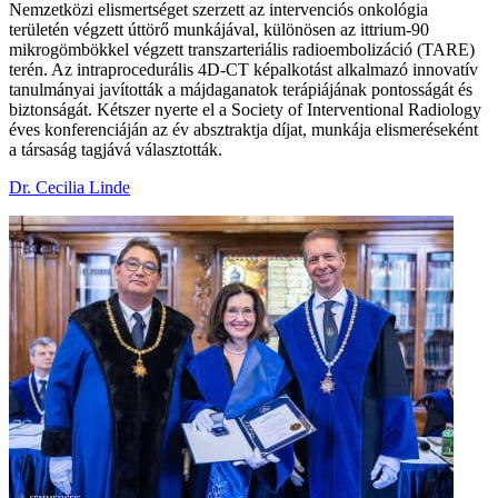
Nemzetközi elismertséget szerzett az intervenciós onkológia
területén végzett úttörő munkájával, különösen az ittrium-90
mikrogömbökkel végzett transzarteriális radioembolizáció (TARE)
terén. Az intraprocedurális 4D-CT képalkotást alkalmazó innovatív
tanulmányai javították a májdaganatok terápiájának pontosságát és
biztonságát. Kétszer nyerte el a Society of Interventional Radiology
éves konferenciáján az év absztraktja díjat, munkája elismeréseként
a társaság tagjává választották.
Dr. Cecilia Linde