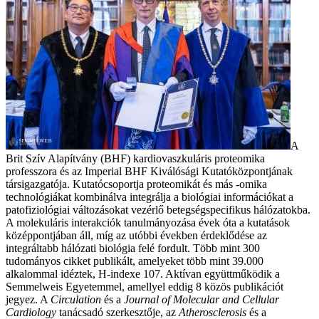
A
Brit Szív Alapítvány (BHF) kardiovaszkuláris proteomika
professzora és az Imperial BHF Kiválósági Kutatóközpontjának
társigazgatója. Kutatócsoportja proteomikát és más -omika
technológiákat kombinálva integrálja a biológiai információkat a
patofiziológiai változásokat vezérlő betegségspecifikus hálózatokba.
A molekuláris interakciók tanulmányozása évek óta a kutatások
középpontjában áll, míg az utóbbi években érdeklődése az
integráltabb hálózati biológia felé fordult. Több mint 300
tudományos cikket publikált, amelyeket több mint 39.000
alkalommal idéztek, H-indexe 107. Aktívan együttműködik a
Semmelweis Egyetemmel, amellyel eddig 8 közös publikációt
jegyez. A
Circulation
és a
Journal of Molecular and Cellular
Cardiology
tanácsadó szerkesztője, az
Atherosclerosis
és a