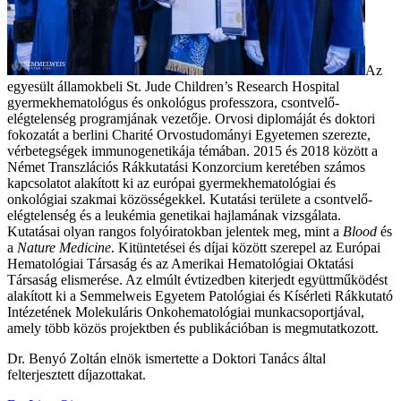
Az
egyesült államokbeli St. Jude Children’s Research Hospital
gyermekhematológus és onkológus professzora, csontvelő-
elégtelenség programjának vezetője. Orvosi diplomáját és doktori
fokozatát a berlini Charité Orvostudományi Egyetemen szerezte,
vérbetegségek immunogenetikája témában. 2015 és 2018 között a
Német Transzlációs Rákkutatási Konzorcium keretében számos
kapcsolatot alakított ki az európai gyermekhematológiai és
onkológiai szakmai közösségekkel. Kutatási területe a csontvelő-
elégtelenség és a leukémia genetikai hajlamának vizsgálata.
Kutatásai olyan rangos folyóiratokban jelentek meg, mint a
Blood
és
a
Nature Medicine
. Kitüntetései és díjai között szerepel az Európai
Hematológiai Társaság és az Amerikai Hematológiai Oktatási
Társaság elismerése. Az elmúlt évtizedben kiterjedt együttműködést
alakított ki a Semmelweis Egyetem Patológiai és Kísérleti Rákkutató
Intézetének Molekuláris Onkohematológiai munkacsoportjával,
amely több közös projektben és publikációban is megmutatkozott.
Dr. Benyó Zoltán elnök ismertette a Doktori Tanács által
felterjesztett díjazottakat.