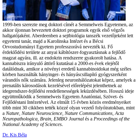
1999-ben szerezte meg doktori címét a Semmelweis Egyetemen, az
akkor újonnan bevezetett doktori programok egyik első végzős
hallgatójaként. Aberdeenben a sejtbiológia tanszék vezetőjeként lett
egyetemi tanár, majd a Karolinska Intézet és a Bécsi
Orvostudományi Egyetem professzorává nevezték ki. Fő
érdeklődési területe az anyai kábítószer-fogyasztásnak a fejlődő
magzat agyára, ill. az endokrin rendszerre gyakorolt hatása. A
kannabiszra irányuló áttörő kutatásai a 2000-es évek elejétől
datálódnak, amikor a növényi eredetű kannabinoidokat még széles
körben használták hányinger- és hányáscsillapító gyógyszerként
várandós nők számára. Jelenleg neuronhálózatokat képez, amelyek a
prenatális károsodások kezelésével előrelépést jelenthetnek az
idegrendszer-fejlődési rendellenességek leküzdésében. Hosszú ideje
együttműködik a Semmelweis Egyetem Anatómiai, Szövet- és
Fejlődéstani Intézetével. Az elmúlt 15 évben közös eredményeiket
több mint 30 cikkben tették közzé olyan vezető folyóiratokban, mint
a
Nature, Nature Neuroscience, Nature Communications, Acta
Neuropathologica, Brain, EMBO Journal
és a
Proceedings of the
National Academy of Sciences
.
Dr. Kis Béla