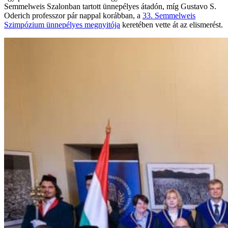
Semmelweis Szalonban tartott ünnepélyes átadón, míg Gustavo S.
Oderich professzor pár nappal korábban, a
33. Semmelweis
Szimpózium ünnepélyes megnyitója
keretében vette át az elismerést.