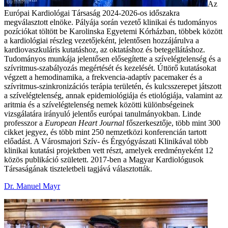
Az
Európai Kardiológai Társaság 2024-2026-os időszakra
megválasztott elnöke. Pályája során vezető klinikai és tudományos
pozíciókat töltött be Karolinska Egyetemi Kórházban, többek között
a kardiológiai részleg vezetőjeként, jelentősen hozzájárulva a
kardiovaszkuláris kutatáshoz, az oktatáshoz és betegellátáshoz.
Tudományos munkája jelentősen elősegítette a szívelégtelenség és a
szívritmus-szabályozás megértését és kezelését. Úttörő kutatásokat
végzett a hemodinamika, a frekvencia-adaptív pacemaker és a
szívritmus-szinkronizációs terápia területén, és kulcsszerepet játszott
a szívelégtelenség, annak epidemiológiája és etiológiája, valamint az
aritmia és a szívelégtelenség nemek közötti különbségeinek
vizsgálatára irányuló jelentős európai tanulmányokban. Linde
professzor a
European Heart Journal
főszerkesztője, több mint 300
cikket jegyez, és több mint 250 nemzetközi konferencián tartott
előadást. A Városmajori Szív- és Érgyógyászati Klinikával több
klinikai kutatási projektben vett részt, amelyek eredményeként 12
közös publikáció született. 2017-ben a Magyar Kardiológusok
Társaságának tiszteletbeli tagjává választották.
Dr. Manuel Mayr