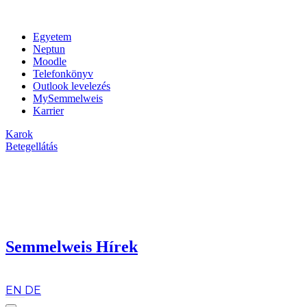
Egyetem
Neptun
Moodle
Telefonkönyv
Outlook levelezés
MySemmelweis
Karrier
Karok
Betegellátás
Semmelweis Hírek
hu
EN
DE