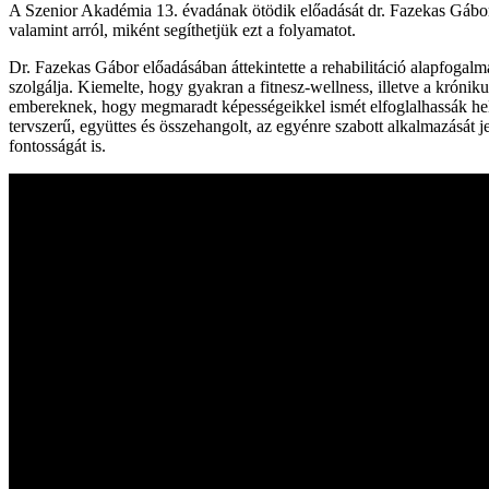
A Szenior Akadémia 13. évadának ötödik előadását dr. Fazekas Gábor, a 
valamint arról, miként segíthetjük ezt a folyamatot.
Dr. Fazekas Gábor előadásában áttekintette a rehabilitáció alapfogalma
szolgálja. Kiemelte, hogy gyakran a fitnesz-wellness, illetve a króniku
embereknek, hogy megmaradt képességeikkel ismét elfoglalhassák helyü
tervszerű, együttes és összehangolt, az egyénre szabott alkalmazását je
fontosságát is.