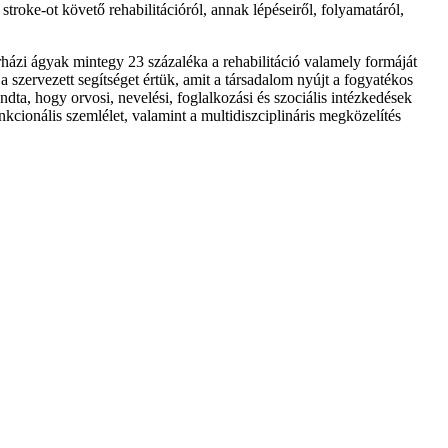
troke-ot követő rehabilitációról, annak lépéseiről, folyamatáról,
órházi ágyak mintegy 23 százaléka a rehabilitáció valamely formáját
 a szervezett segítséget értük, amit a társadalom nyújt a fogyatékos
ta, hogy orvosi, nevelési, foglalkozási és szociális intézkedések
unkcionális szemlélet, valamint a multidiszciplináris megközelítés