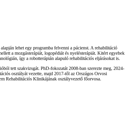
alapján lehet egy programba felvenni a pácienst. A rehabilitáció
mellett a mozgásterápiát, logopédiát és nyelésterápiát. Kitért egyebek
nológián, így a robotterápián alapuló rehabilitációs eljárásokat is.
óból tett szakvizsgát. PhD-fokozatát 2008-ban szerezte meg, 2024-
tációs osztályát vezette, majd 2017-től az Országos Orvosi
em Rehabilitációs Klinikájának osztályvezető főorvosa.