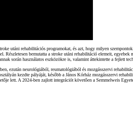
stroke utáni rehabilitációs programokat, és azt, hogy milyen szempontok 
a el. Részletesen bemutatta a stroke utáni rehabilitáció elemeit, egyebek 
nnak során használatos eszközökre is, valamint áttekintette a fejlett tech
, ezután neurológiából, reumatológiából és mozgásszervi rehabilitáci
osztályán kezdte pályáját, később a János Kórház mozgásszervi rehabili
tője lett. A 2024-ben zajlott integrációt követően a Semmelweis Egyet