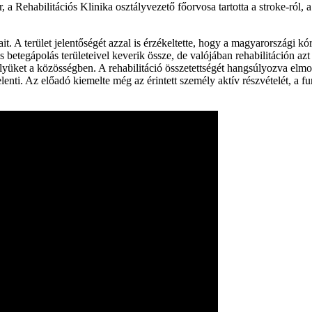
Rehabilitációs Klinika osztályvezető főorvosa tartotta a stroke-ról, a s
it. A terület jelentőségét azzal is érzékeltette, hogy a magyarországi k
s betegápolás területeivel keverik össze, de valójában rehabilitáción azt
ket a közösségben. A rehabilitáció összetettségét hangsúlyozva elmond
lenti. Az előadó kiemelte még az érintett személy aktív részvételét, a f