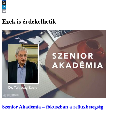
Facebook
X
LinkedIn
Print
Ezek is érdekelhetik
Szenior Akadémia – fókuszban a refluxbetegség