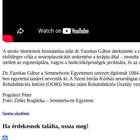
A stroke tüneteinek bemutatása után dr. Fazekas Gábor áttekintette a 
elsődleges célja a neuroplaszticitás serkentése a terápia által – mondt
mellett az ergoterápiára, vagyis a funkcióképességek javítására, és az a
Dr. Fazekas Gábor a Semmelweis Egyetemen szerzett diplomát 1984-ben
ben egyetemi tanárrá nevezték ki. A Szent István Kórház neurológiai 
Rehabilitációs Intézet (OORI)
Stroke utáni Rehabilitációs Osztály
veze
Pogrányi Péter
Fotó: Zellei Boglárka – Semmelweis Egyetem
Szenior akadémia
Ha érdekesnek találta, ossza meg!