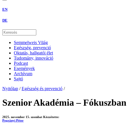
EN
DE
Semmelweis Világ
Egészség, prevenció
Oktatás, hallgatói élet
Tudomány, innováció
Podcast
Események
Archívum
Sajtó
Nyitólap
/
Egészség és prevenció
/
Szenior Akadémia – Fókuszban a 
2025. november 15. szombat
Közzétette:
Pogrányi Péter