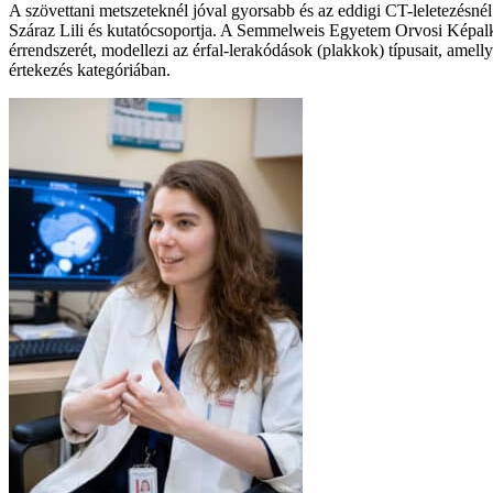
A szövettani metszeteknél jóval gyorsabb és az eddigi CT-leletezésnél 
Száraz Lili és kutatócsoportja. A Semmelweis Egyetem Orvosi Képalko
érrendszerét, modellezi az érfal-lerakódások (plakkok) típusait, amel
értekezés kategóriában.