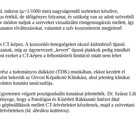
kal, mikron (μ=1/1000 mm) nagyságrendű szeleteket készítve,
us értékű, de időigényes folyamat, és szükség van az adott szövetből
 módon tudjuk a szerveket vizualizálni röntgensugárzás mellett, így
ganatos elváltozásokat, valamint a szív koszorúerein megjelenő
latos CT-képen. A koszorúér-betegségeket okozó különböző típusú
átszanak, míg az úgynevezett „kevert” típusú plakkok pedig mindkét
t ezeket a CT-képen a felbontásbeli limitáció miatt nem lehet
 rész a tudományos diákköri (TDK) munkában, ekkor kezdett el
ként bekerült az Orvosi Képalkotó Klinikára, ahol jelenleg klinikai
latos kutatási tanácsadója.
yetemen végzett posztgraduális kutatásai jelentették. Dr. Száraz Lili
ényege, hogy a Patológiai és Kísérleti Rákkutató Intézet által
gépbeállítások mellett CT-felvételeket készítenek, majd a szövettani
-felvételeken
(ld. ábrákra kattintva)
.