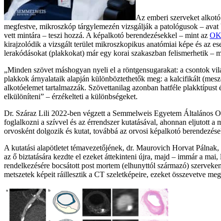
Az emberi szerveket alkotó
megfestve, mikroszkóp tárgylemezén vizsgálják a patológusok – avat be
vett mintára – teszi hozzá. A képalkotó berendezésekkel – mint az
OKK
kirajzolódik a vizsgált terület mikroszkopikus anatómiai képe és az e
lerakódásokat (plakkokat) már egy korai szakaszban felismerhetik –
„Minden szövet máshogyan nyeli el a röntgensugarakat: a csontok vilá
plakkok árnyalataik alapján különböztethetők meg: a kalcifikált (mesz
alkotóelemet tartalmazzák. Szövettanilag azonban hatféle plakktípust
elkülöníteni” – érzékelteti a különbségeket.
Dr. Száraz Lili 2022-ben végzett a Semmelweis Egyetem Általános 
foglalkozni a szívvel és az érrendszer kutatásával, ahonnan eljutott a
orvosként dolgozik és kutat, továbbá az orvosi képalkotó berendezés
A kutatási alapötletet témavezetőjének, dr. Maurovich Horvat Pálnak,
az ő biztatására kezdte el ezeket áttekinteni újra, majd – immár a mai,
rendelkezésére bocsátott post mortem (elhunyttól származó) szerveken 
metszetek képeit ráillesztik a CT szeletképeire, ezeket összevetve meg