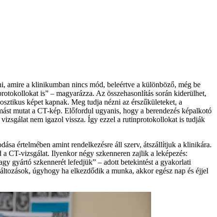
lni, amire a klinikumban nincs mód, beleértve a különböző, még be
otokollokat is” – magyarázza. Az összehasonlítás során kiderülhet,
osztikus képet kapnak. Meg tudja nézni az érszűkületeket, a
mást mutat a CT-kép. Előfordul ugyanis, hogy a berendezés képalkotó
 vizsgálat nem igazol vissza. Így ezzel a rutinprotokollokat is tudják
ása értelmében amint rendelkezésre áll szerv, átszállítjuk a klinikára.
d a CT-vizsgálat. Ilyenkor négy szkenneren zajlik a leképezés:
y gyártó szkennerét lefedjük” – adott betekintést a gyakorlati
változások, úgyhogy ha elkezdődik a munka, akkor egész nap és éjjel