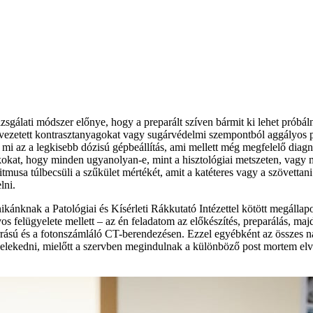
zsgálati módszer előnye, hogy a preparált szíven bármit ki lehet próbá
ezetett kontrasztanyagokat vagy sugárvédelmi szempontból aggályos pr
mi az a legkisebb dózisú gépbeállítás, ami mellett még megfelelő diagn
okat, hogy minden ugyanolyan-e, mint a hisztológiai metszeten, vagy 
itmusa túlbecsüli a szűkület mértékét, amit a katéteres vagy a szövettani
lni.
ikánknak a Patológiai és Kísérleti Rákkutató Intézettel kötött megállapod
s felügyelete mellett – az én feladatom az előkészítés, preparálás, maj
rrású és a fotonszámláló CT-berendezésen. Ezzel egyébként az összes nag
cselekedni, mielőtt a szervben megindulnak a különböző post mortem el