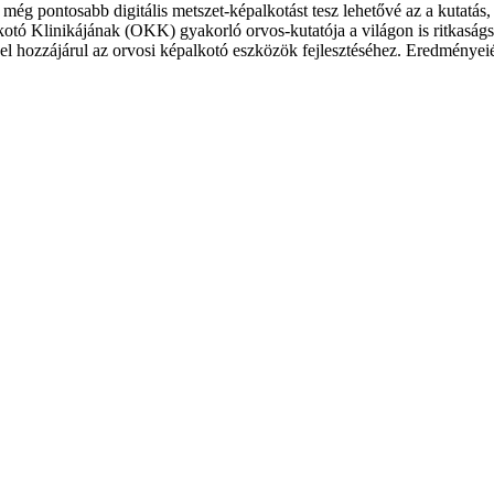
még pontosabb digitális metszet-képalkotást tesz lehetővé az a kutatás,
tó Klinikájának (OKK) gyakorló orvos-kutatója a világon is ritkaságs
lyel hozzájárul az orvosi képalkotó eszközök fejlesztéséhez. Eredményeié