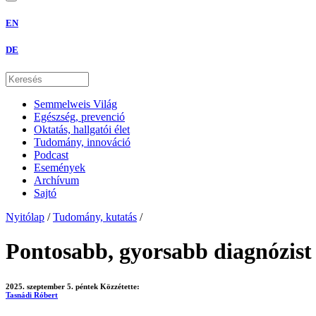
EN
DE
Semmelweis Világ
Egészség, prevenció
Oktatás, hallgatói élet
Tudomány, innováció
Podcast
Események
Archívum
Sajtó
Nyitólap
/
Tudomány, kutatás
/
Pontosabb, gyorsabb diagnózist 
2025. szeptember 5. péntek
Közzétette:
Tasnádi Róbert