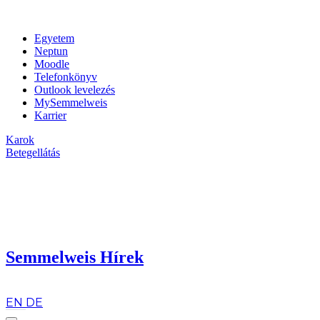
Egyetem
Neptun
Moodle
Telefonkönyv
Outlook levelezés
MySemmelweis
Karrier
Karok
Betegellátás
Semmelweis Hírek
hu
EN
DE