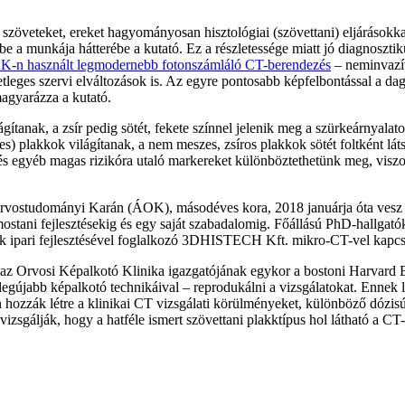
 szöveteket, ereket hagyományosan hisztológiai (szövettani) eljárások
 a munkája hátterébe a kutató. Ez a részletessége miatt jó diagnosztik
-n használt legmodernebb fotonszámláló CT-berendezés
– neminvazív
setleges szervi elváltozások is. Az egyre pontosabb képfelbontással a da
 magyarázza a kutató.
gítanak, a zsír pedig sötét, fekete színnel jelenik meg a szürkeárnya
es) plakkok világítanak, a nem meszes, zsíros plakkok sötét foltként l
 és egyéb magas rizikóra utaló markereket különböztethetünk meg, viszon
Orvostudományi Karán (ÁOK), másodéves kora, 2018 januárja óta vesz
 mostani fejlesztésekig és egy saját szabadalomig. Főállású PhD-hallgató
ek ipari fejlesztésével foglalkozó 3DHISTECH Kft. mikro-CT-vel kapcso
 az Orvosi Képalkotó Klinika igazgatójának egykor a bostoni Harvard Eg
 legújabb képalkotó technikáival – reprodukálni a vizsgálatokat. Ennek l
hozzák létre a klinikai CT vizsgálati körülményeket, különböző dózisú 
vizsgálják, hogy a hatféle ismert szövettani plakktípus hol látható a CT