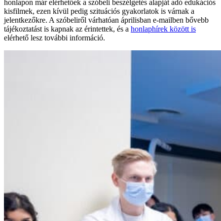
honlapon már elérhetőek a szóbeli beszélgetés alapját adó edukációs
kisfilmek, ezen kívül pedig szituációs gyakorlatok is várnak a
jelentkezőkre. A szóbeliről várhatóan áprilisban e-mailben bővebb
tájékoztatást is kapnak az érintettek, és a
honlaphírek között is
elérhető lesz további információ.