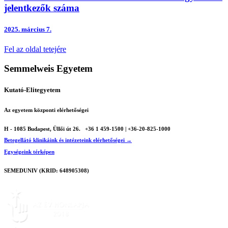
jelentkezők száma
2025.
március 7.
Fel az oldal tetejére
Semmelweis Egyetem
Kutató-Elitegyetem
Az egyetem központi elérhetőségei
H - 1085 Budapest, Üllői út 26.
+36 1 459-1500 | +36-20-825-1000
Betegellátó klinikáink és intézeteink elérhetőségei →
Egységeink térképen
SEMEDUNIV (KRID: 648905308)