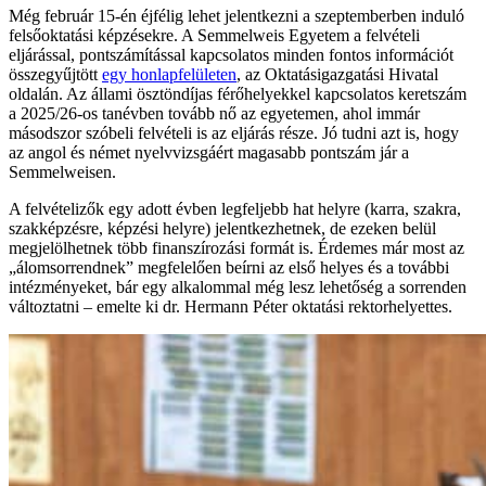
Még február 15-én éjfélig lehet jelentkezni a szeptemberben induló
felsőoktatási képzésekre. A Semmelweis Egyetem a felvételi
eljárással, pontszámítással kapcsolatos minden fontos információt
összegyűjtött
egy honlapfelületen
, az Oktatásigazgatási Hivatal
oldalán. Az állami ösztöndíjas férőhelyekkel kapcsolatos keretszám
a 2025/26-os tanévben tovább nő az egyetemen, ahol immár
másodszor szóbeli felvételi is az eljárás része. Jó tudni azt is, hogy
az angol és német nyelvvizsgáért magasabb pontszám jár a
Semmelweisen.
A felvételizők egy adott évben legfeljebb hat helyre (karra, szakra,
szakképzésre, képzési helyre) jelentkezhetnek, de ezeken belül
megjelölhetnek több finanszírozási formát is. Érdemes már most az
„álomsorrendnek” megfelelően beírni az első helyes és a további
intézményeket, bár egy alkalommal még lesz lehetőség a sorrenden
változtatni – emelte ki dr. Hermann Péter oktatási rektorhelyettes.