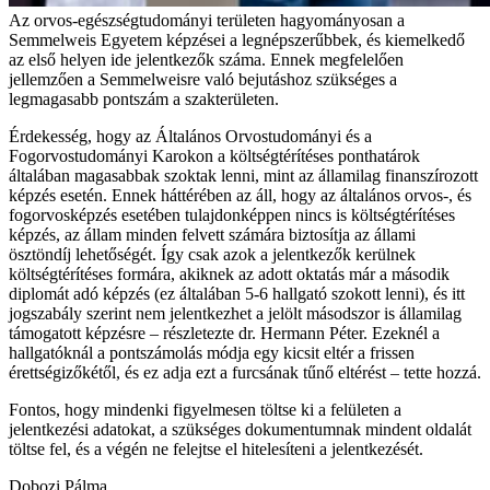
Az orvos-egészségtudományi területen hagyományosan a
Semmelweis Egyetem képzései a legnépszerűbbek, és kiemelkedő
az első helyen ide jelentkezők száma. Ennek megfelelően
jellemzően a Semmelweisre való bejutáshoz szükséges a
legmagasabb pontszám a szakterületen.
Érdekesség, hogy az Általános Orvostudományi és a
Fogorvostudományi Karokon a költségtérítéses ponthatárok
általában magasabbak szoktak lenni, mint az államilag finanszírozott
képzés esetén. Ennek háttérében az áll, hogy az általános orvos-, és
fogorvosképzés esetében tulajdonképpen nincs is költségtérítéses
képzés, az állam minden felvett számára biztosítja az állami
ösztöndíj lehetőségét. Így csak azok a jelentkezők kerülnek
költségtérítéses formára, akiknek az adott oktatás már a második
diplomát adó képzés (ez általában 5-6 hallgató szokott lenni), és itt
jogszabály szerint nem jelentkezhet a jelölt másodszor is államilag
támogatott képzésre – részletezte dr. Hermann Péter. Ezeknél a
hallgatóknál a pontszámolás módja egy kicsit eltér a frissen
érettségizőkétől, és ez adja ezt a furcsának tűnő eltérést – tette hozzá.
Fontos, hogy mindenki figyelmesen töltse ki a felületen a
jelentkezési adatokat, a szükséges dokumentumnak mindent oldalát
töltse fel, és a végén ne felejtse el hitelesíteni a jelentkezését.
Dobozi Pálma