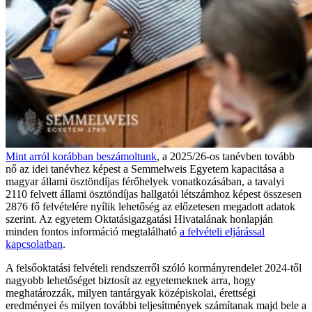
Mint arról korábban beszámoltunk
, a 2025/26-os tanévben tovább
nő az idei tanévhez képest a Semmelweis Egyetem kapacitása a
magyar állami ösztöndíjas férőhelyek vonatkozásában, a tavalyi
2110 felvett állami ösztöndíjas hallgatói létszámhoz képest összesen
2876 fő felvételére nyílik lehetőség az előzetesen megadott adatok
szerint. Az egyetem Oktatásigazgatási Hivatalának honlapján
minden fontos információ megtalálható
a felvételi eljárással
kapcsolatban
.
A felsőoktatási felvételi rendszerről szóló kormányrendelet 2024-től
nagyobb lehetőséget biztosít az egyetemeknek arra, hogy
meghatározzák, milyen tantárgyak középiskolai, érettségi
eredményei és milyen további teljesítmények számítanak majd bele a