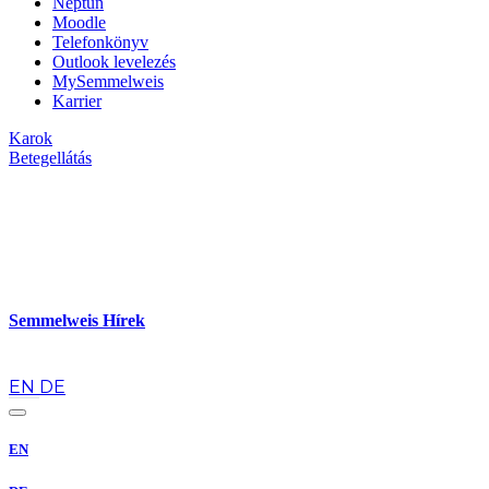
Neptun
Moodle
Telefonkönyv
Outlook levelezés
MySemmelweis
Karrier
Karok
Betegellátás
Semmelweis Hírek
hu
EN
DE
EN