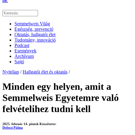
DE
Semmelweis Világ
Egészség, prevenció
Oktatás, hallgatói élet
Tudomány, innováció
Podcast
Események
Archívum
Sajtó
Nyitólap
/
Hallgatói élet és oktatás
/
Minden egy helyen, amit a
Semmelweis Egyetemre való
felvételihez tudni kell
2025. február 14. péntek
Közzétette:
Dobozi Pálma