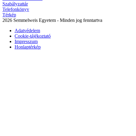
Szabályzattár
Telefonkönyv
Térkép
2026 Semmelweis Egyetem - Minden jog fenntartva
Adatvédelem
Cookie-tájékoztató
Impresszum
Honlaptérkép