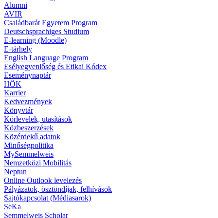
Alumni
AVIR
Családbarát Egyetem Program
Deutschsprachiges Studium
E-learning (Moodle)
E-tárhely
English Language Program
Esélyegyenlőség és Etikai Kódex
Eseménynaptár
HÖK
Karrier
Kedvezmények
Könyvtár
Körlevelek, utasítások
Közbeszerzések
Közérdekű adatok
Minőségpolitika
MySemmelweis
Nemzetközi Mobilitás
Neptun
Online Outlook levelezés
Pályázatok, ösztöndíjak, felhívások
Sajtókapcsolat (Médiasarok)
SeKa
Semmelweis Scholar