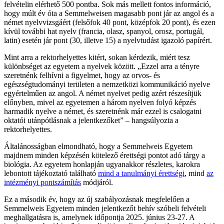
felvételin elérhető 500 pontba. Sok más mellett fontos információ,
hogy múlt év óta a Semmelweisen magasabb pont jár az angol és a
német nyelvvizsgáért (felsőfok 40 pont, középfok 20 pont), és ezen
kívül további hat nyelv (francia, olasz, spanyol, orosz, portugál,
latin) esetén jár pont (30, illetve 15) a nyelvtudást igazoló papírért.
Mint arra a rektorhelyettes kitért, sokan kérdezik, miért tesz
különbséget az egyetem a nyelvek között. „Ezzel arra a tényre
szeretnénk felhívni a figyelmet, hogy az orvos- és
egészségtudományi területen a nemzetközi kommunikáció nyelve
egyértelműen az angol. A német nyelvet pedig azért részesítjük
előnyben, mivel az egyetemen a három nyelven folyó képzés
harmadik nyelve a német, és szeretnénk már ezzel is csalogatni
oktatói utánpótlásnak a jelentkezőket” – hangsúlyozta a
rektorhelyettes.
Általánosságban elmondható, hogy a Semmelweis Egyetem
majdnem minden képzésén kötelező érettségi pontot adó tárgy a
biológia. Az egyetem honlapján ugyanakkor részletes, karokra
lebontott tájékoztató található
mind a tanulmányi érettségi
, mind
az
intézményi pontszámítás
módjáról.
Ez a második év, hogy az új szabályozásnak megfelelően a
Semmelweis Egyetem minden jelentkezőt behív szóbeli felvételi
meghallgatásra is, amelynek időpontja 2025. június 23-27. A