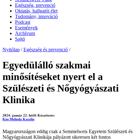
Egészség, prevenció
Oktatás, hallgatói élet
Tudomány, innováció
Podcast
Események
Archívum
Sajtó
Nyitólap
/
Egészség és prevenció
/
Egyedülálló szakmai
minősítéseket nyert el a
Szülészeti és Nőgyógyászati
Klinika
2024. január 22. hétfő
Közzétette:
Kiss Melinda Katalin
Magyarországon eddig csak a Semmelweis Egyetem Szülészeti és
Nőgyógyászati Klinikája pályázott sikeresen két fontos