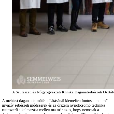
A Szülészeti és Nőgyógyászati Klinika Daganatsebészeti Osztá
A méhtest daganatok műtéti ellátásánál kiemelten fontos a minimál
invazív sebészeti módszerek és az őrszem nyirokcsomó technika
rutinszerű alkalmazása mellett ma már az is, hogy nemcsak a