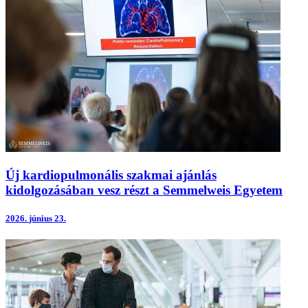
Új kardiopulmonális szakmai ajánlás
kidolgozásában vesz részt a Semmelweis Egyetem
2026.
június 23.