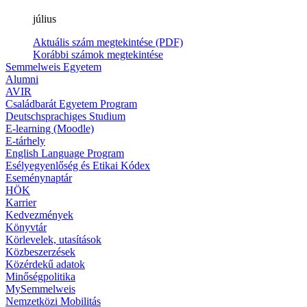
július
Aktuális szám megtekintése (PDF)
Korábbi számok megtekintése
Semmelweis Egyetem
Alumni
AVIR
Családbarát Egyetem Program
Deutschsprachiges Studium
E-learning (Moodle)
E-tárhely
English Language Program
Esélyegyenlőség és Etikai Kódex
Eseménynaptár
HÖK
Karrier
Kedvezmények
Könyvtár
Körlevelek, utasítások
Közbeszerzések
Közérdekű adatok
Minőségpolitika
MySemmelweis
Nemzetközi Mobilitás