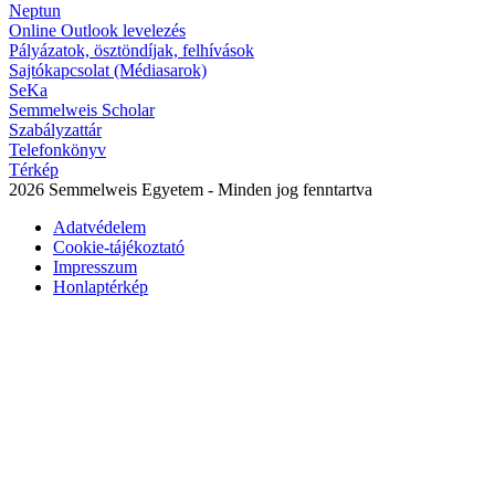
Neptun
Online Outlook levelezés
Pályázatok, ösztöndíjak, felhívások
Sajtókapcsolat (Médiasarok)
SeKa
Semmelweis Scholar
Szabályzattár
Telefonkönyv
Térkép
2026 Semmelweis Egyetem - Minden jog fenntartva
Adatvédelem
Cookie-tájékoztató
Impresszum
Honlaptérkép