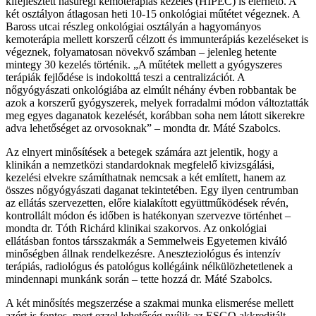
kifejlesztett hasüregi kemoterápiás kezelés (HIPEC) is elérhető. A
két osztályon átlagosan heti 10-15 onkológiai műtétet végeznek. A
Baross utcai részleg onkológiai osztályán a hagyományos
kemoterápia mellett korszerű célzott és immunterápiás kezeléseket is
végeznek, folyamatosan növekvő számban – jelenleg hetente
mintegy 30 kezelés történik. „A műtétek mellett a gyógyszeres
terápiák fejlődése is indokolttá teszi a centralizációt. A
nőgyógyászati onkológiába az elmúlt néhány évben robbantak be
azok a korszerű gyógyszerek, melyek forradalmi módon változtatták
meg egyes daganatok kezelését, korábban soha nem látott sikerekre
adva lehetőséget az orvosoknak” – mondta dr. Máté Szabolcs.
Az elnyert minősítések a betegek számára azt jelentik, hogy a
klinikán a nemzetközi standardoknak megfelelő kivizsgálási,
kezelési elvekre számíthatnak nemcsak a két említett, hanem az
összes nőgyógyászati daganat tekintetében. Egy ilyen centrumban
az ellátás szervezetten, előre kialakított együttműködések révén,
kontrollált módon és időben is hatékonyan szervezve történhet –
mondta dr. Tóth Richárd klinikai szakorvos. Az onkológiai
ellátásban fontos társszakmák a Semmelweis Egyetemen kiváló
minőségben állnak rendelkezésre. Aneszteziológus és intenzív
terápiás, radiológus és patológus kollégáink nélkülözhetetlenek a
mindennapi munkánk során – tette hozzá dr. Máté Szabolcs.
A két minősítés megszerzése a szakmai munka elismerése mellett
azért is fontos, mert ezzel lehetőség nyílik az ESGO akkreditált