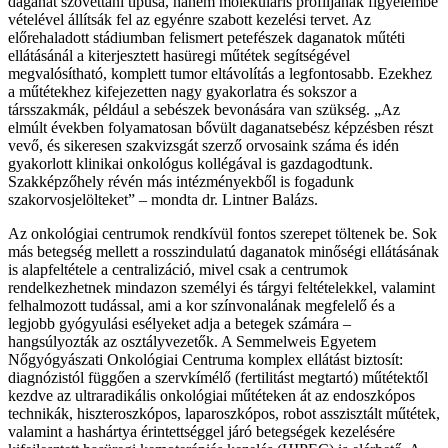
daganat szövettani típusa, hanem molekuláris profiljának figyelembe
vételével állítsák fel az egyénre szabott kezelési tervet. Az
előrehaladott stádiumban felismert petefészek daganatok műtéti
ellátásánál a kiterjesztett hasüregi műtétek segítségével
megvalósítható, komplett tumor eltávolítás a legfontosabb. Ezekhez
a műtétekhez kifejezetten nagy gyakorlatra és sokszor a
társszakmák, például a sebészek bevonására van szükség. „Az
elmúlt években folyamatosan bővült daganatsebész képzésben részt
vevő, és sikeresen szakvizsgát szerző orvosaink száma és idén
gyakorlott klinikai onkológus kollégával is gazdagodtunk.
Szakképzőhely révén más intézményekből is fogadunk
szakorvosjelölteket” – mondta dr. Lintner Balázs.
Az onkológiai centrumok rendkívül fontos szerepet töltenek be. Sok
más betegség mellett a rosszindulatú daganatok minőségi ellátásának
is alapfeltétele a centralizáció, mivel csak a centrumok
rendelkezhetnek mindazon személyi és tárgyi feltételekkel, valamint
felhalmozott tudással, ami a kor színvonalának megfelelő és a
legjobb gyógyulási esélyeket adja a betegek számára –
hangsúlyozták az osztályvezetők. A Semmelweis Egyetem
Nőgyógyászati Onkológiai Centruma komplex ellátást biztosít:
diagnózistól függően a szervkímélő (fertilitást megtartó) műtétektől
kezdve az ultraradikális onkológiai műtéteken át az endoszkópos
technikák, hiszteroszkópos, laparoszkópos, robot asszisztált műtétek,
valamint a hashártya érintettséggel járó betegségek kezelésére