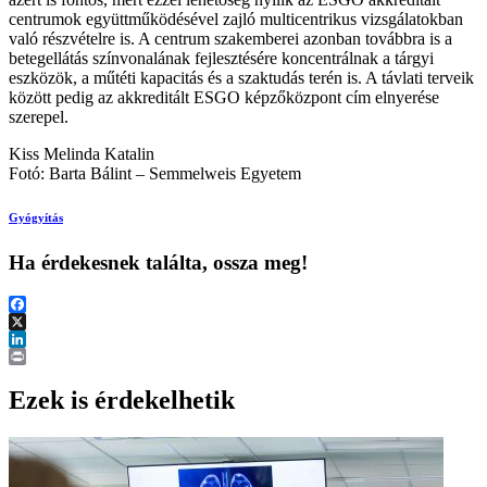
centrumok együttműködésével zajló multicentrikus vizsgálatokban
való részvételre is. A centrum szakemberei azonban továbbra is a
betegellátás színvonalának fejlesztésére koncentrálnak a tárgyi
eszközök, a műtéti kapacitás és a szaktudás terén is. A távlati terveik
között pedig az akkreditált ESGO képzőközpont cím elnyerése
szerepel.
Kiss Melinda Katalin
Fotó: Barta Bálint – Semmelweis Egyetem
Gyógyítás
Ha érdekesnek találta, ossza meg!
Facebook
X
LinkedIn
Print
Ezek is érdekelhetik