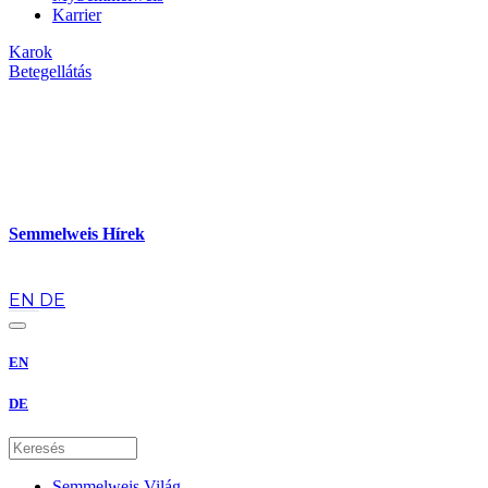
Karrier
Karok
Betegellátás
Semmelweis Hírek
hu
EN
DE
EN
DE
Semmelweis Világ