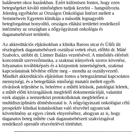
halálesetet okoz hazánkban. Ezért különösen fontos, hogy ezen
betegségeket kiváló minőségben tudjuk kezelni – hangsúlyozta.
Jelenleg egyébként az Országos Onkológiai Intézet mellett a
Semmelweis Egyetem klinikája a második legnagyobb
betegforgalmat bonyolító, országos ellátási területtel rendelkező
intézmény az országban a nőgyógyászati onkológia és
daganatsebészet területén.
Az akkreditációs eljárásokban a klinika Baross utcai és Üllői úti
részlegének daganatsebészeti osztályai vettek részt, előbbi dr. Máté
Szabolcs, utóbbi dr. Lintner Balázs vezetésével. A minősítés elérését
koncentrált szervezőmunka, a szakmai irányelvek szoros követése,
folyamatos továbbképzés és a központok ismertségének, szakmai
kapcsolatainak bővítése előzte meg – mondta az osztályvezető.
Mindkét akkreditációs eljárásban fontos a betegszámmal kapcsolatos
mennyiségi, és a betegellátás minőségi mutatói mellett egyéb
elvárások teljesítése is, beleértve a műtéti leírások, patológiai leletek,
a műtét előtti kivizsgálások megfelelő dokumentációját, valamint
ezek alapján a nemzetközi protokolloknak megfelelően a
multidiszciplináris döntéshozatal is. A nőgyógyászati onkológiai célú
prospektív klinikai kutatásokban való részvétel ugyancsak
követelmény az egyes címek elnyeréséhez, ahogyan az is, hogy
daganatos beteg műtéte csak daganatsebészeti szakvizsgával
rendelkező operatőr részvételével történhet.