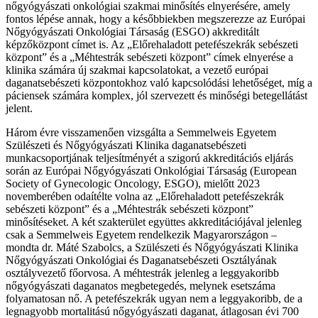
nőgyógyászati onkológiai szakmai minősítés elnyerésére, amely
fontos lépése annak, hogy a későbbiekben megszerezze az Európai
Nőgyógyászati Onkológiai Társaság (ESGO) akkreditált
képzőközpont címet is. Az „Előrehaladott petefészekrák sebészeti
központ” és a „Méhtestrák sebészeti központ” címek elnyerése a
klinika számára új szakmai kapcsolatokat, a vezető európai
daganatsebészeti központokhoz való kapcsolódási lehetőséget, míg a
páciensek számára komplex, jól szervezett és minőségi betegellátást
jelent.
Három évre visszamenően vizsgálta a Semmelweis Egyetem
Szülészeti és Nőgyógyászati Klinika daganatsebészeti
munkacsoportjának teljesítményét a szigorú akkreditációs eljárás
során az Európai Nőgyógyászati Onkológiai Társaság (European
Society of Gynecologic Oncology, ESGO), mielőtt 2023
novemberében odaítélte volna az „Előrehaladott petefészekrák
sebészeti központ” és a „Méhtestrák sebészeti központ”
minősítéseket. A két szakterület együttes akkreditációjával jelenleg
csak a Semmelweis Egyetem rendelkezik Magyarországon –
mondta dr. Máté Szabolcs, a Szülészeti és Nőgyógyászati Klinika
Nőgyógyászati Onkológiai és Daganatsebészeti Osztályának
osztályvezető főorvosa. A méhtestrák jelenleg a leggyakoribb
nőgyógyászati daganatos megbetegedés, melynek esetszáma
folyamatosan nő. A petefészekrák ugyan nem a leggyakoribb, de a
legnagyobb mortalitású nőgyógyászati daganat, átlagosan évi 700