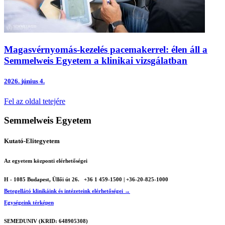
Magasvérnyomás-kezelés pacemakerrel: élen áll a
Semmelweis Egyetem a klinikai vizsgálatban
2026.
június 4.
Fel az oldal tetejére
Semmelweis Egyetem
Kutató-Elitegyetem
Az egyetem központi elérhetőségei
H - 1085 Budapest, Üllői út 26.
+36 1 459-1500 | +36-20-825-1000
Betegellátó klinikáink és intézeteink elérhetőségei →
Egységeink térképen
SEMEDUNIV (KRID: 648905308)