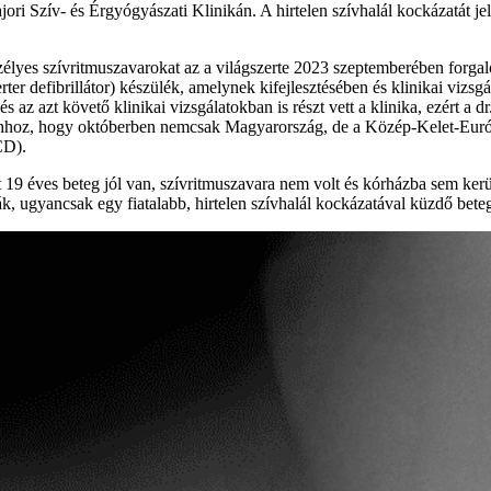
i Szív- és Érgyógyászati Klinikán. A hirtelen szívhalál kockázatát jelen
élyes szívritmuszavarokat az a világszerte 2023 szeptemberében forgalo
erter defibrillátor) készülék, amelynek kifejlesztésében és klinikai v
s az azt követő klinikai vizsgálatokban is részt vett a klinika, ezért a 
tt ahhoz, hogy októberben nemcsak Magyarország, de a Közép-Kelet-Eur
CD).
t 19 éves beteg jól van, szívritmuszavara nem volt és kórházba sem ker
 ugyancsak egy fiatalabb, hirtelen szívhalál kockázatával küzdő beteg ka