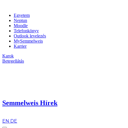
Egyetem
Neptun
Moodle
Telefonkönyv
Outlook levelezés
MySemmelweis
Karrier
Karok
Betegellátás
Semmelweis Hírek
hu
EN
DE