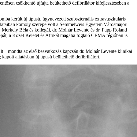
tősen csökkentő újfajta beültethető defibrillátor kifejlesztésében a
mba került új típusú, úgynevezett szubszternális extravaszkuláris
izsgálataiban komoly szerepe volt a Semmelweis Egyetem Városmajori
dr. Merkely Béla és kollégái, dr. Molnár Levente és dr. Papp Roland
ópát, a Közel-Keletet és Afrikát magába foglaló CEMA régióban is
ült – mondta az első beavatkozás kapcsán dr. Molnár Levente klinikai
pott altatásban új típusú beültethető defibrillátort.