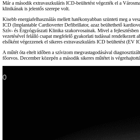
Már a második extravaszkuláris ICD-beültetést végezték el a Városmajor
klinikának is jelentős szerepe volt.
Kisebb energiafelhasználás mellett hatékonyabban szünteti meg a vesz
ICD (Implantable Cardioverter Defibrillator, azaz beültethető kardiov
Szív- és Érgyógyászati Klinika szakorvosainak. Mivel a fejlesztésben é
vezetésével felálló csapat megfelelő gyakorlati tudással rendelkeze
elsőként végezzenek el sikeres extravaszkuláris ICD beültetést (EV I
A műtét óta eltelt időben a szívizom megvastagodásával diagnosztizál
főorvos. December közepén a második sikeres műtétet is végrehajtották,