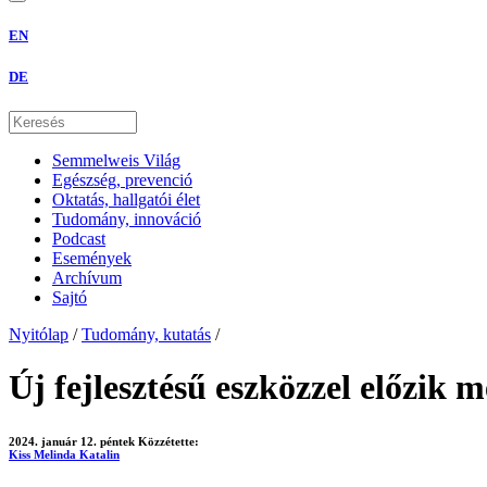
EN
DE
Semmelweis Világ
Egészség, prevenció
Oktatás, hallgatói élet
Tudomány, innováció
Podcast
Események
Archívum
Sajtó
Nyitólap
/
Tudomány, kutatás
/
Új fejlesztésű eszközzel előzik
2024. január 12. péntek
Közzétette:
Kiss Melinda Katalin