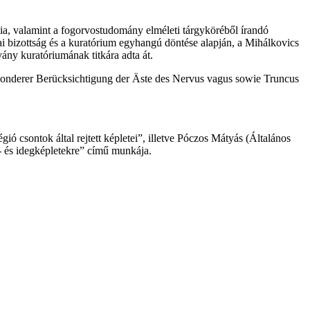
ia, valamint a fogorvostudomány elméleti tárgyköréből írandó
i bizottság és a kuratórium egyhangú döntése alapján, a Mihálkovics
ány kuratóriumának titkára adta át.
esonderer Berücksichtigung der Äste des Nervus vagus sowie Truncus
ó csontok által rejtett képletei”, illetve Póczos Mátyás (Általános
r- és idegképletekre” című munkája.