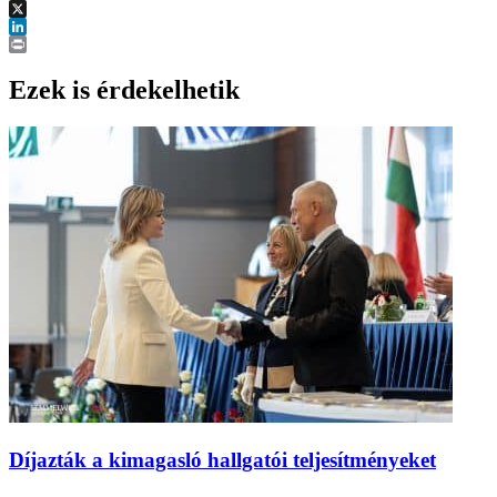
Facebook
X
LinkedIn
Print
Ezek is érdekelhetik
Díjazták a kimagasló hallgatói teljesítményeket