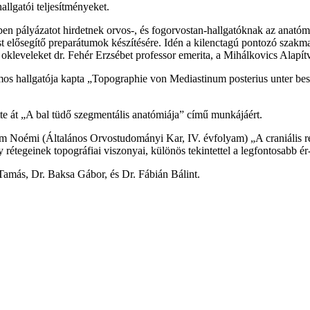
llgatói teljesítményeket.
n pályázatot hirdetnek orvos-, és fogorvostan-hallgatóknak az anatóm
 elősegítő preparátumok készítésére. Idén a kilenctagú pontozó szakma
okleveleket dr. Fehér Erzsébet professor emerita, a Mihálkovics Alapítv
amos hallgatója kapta „Topographie von Mediastinum posterius unter b
e át „A bal tüdő szegmentális anatómiája” című munkájáért.
ám Noémi (Általános Orvostudományi Kar, IV. évfolyam) „A craniális régi
rétegeinek topográfiai viszonyai, különös tekintettel a legfontosabb é
 Tamás, Dr. Baksa Gábor, és Dr. Fábián Bálint.