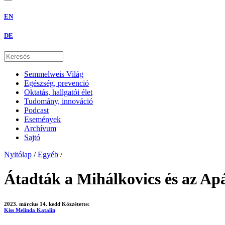
EN
DE
Semmelweis Világ
Egészség, prevenció
Oktatás, hallgatói élet
Tudomány, innováció
Podcast
Események
Archívum
Sajtó
Nyitólap
/
Egyéb
/
Átadták a Mihálkovics és az Apá
2023. március 14. kedd
Közzétette:
Kiss Melinda Katalin