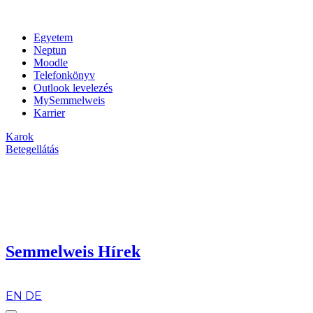
Egyetem
Neptun
Moodle
Telefonkönyv
Outlook levelezés
MySemmelweis
Karrier
Karok
Betegellátás
Semmelweis Hírek
hu
EN
DE