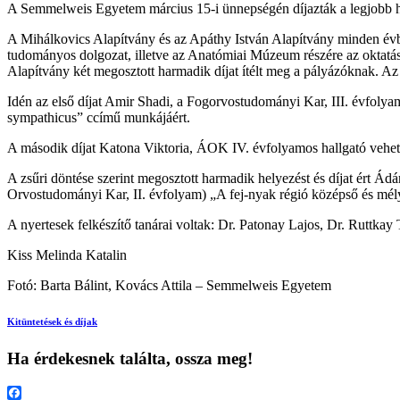
A Semmelweis Egyetem március 15-i ünnepségén díjazták a legjobb ha
A Mihálkovics Alapítvány és az Apáthy István Alapítvány minden évbe
tudományos dolgozat, illetve az Anatómiai Múzeum részére az oktatást
Alapítvány két megosztott harmadik díjat ítélt meg a pályázóknak. Az 
Idén az első díjat Amir Shadi, a Fogorvostudományi Kar, III. évfoly
sympathicus” ccímű munkájáért.
A második díjat Katona Viktoria, ÁOK IV. évfolyamos hallgató vehett
A zsűri döntése szerint megosztott harmadik helyezést és díjat ért Ád
Orvostudományi Kar, II. évfolyam) „A fej-nyak régió középső és mély 
A nyertesek felkészítő tanárai voltak: Dr. Patonay Lajos, Dr. Ruttkay
Kiss Melinda Katalin
Fotó: Barta Bálint, Kovács Attila – Semmelweis Egyetem
Kitüntetések és díjak
Ha érdekesnek találta, ossza meg!