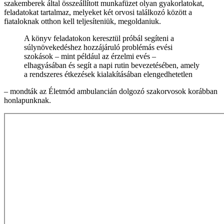
szakemberek által összeállított munkafüzet olyan gyakorlatokat,
feladatokat tartalmaz, melyeket két orvosi találkozó között a
fiataloknak otthon kell teljesíteniük, megoldaniuk.
A könyv feladatokon keresztül próbál segíteni a
súlynövekedéshez hozzájáruló problémás evési
szokások – mint például az érzelmi evés –
elhagyásában és segít a napi rutin bevezetésében, amely
a rendszeres étkezések kialakításában elengedhetetlen
– mondták az Életmód ambulancián dolgozó szakorvosok korábban
honlapunknak.