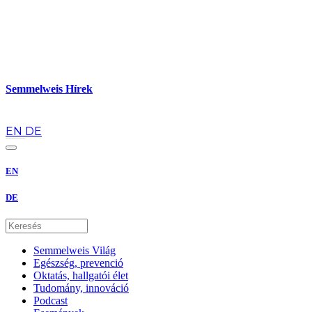
Semmelweis Hírek
hu
EN
DE
EN
DE
Semmelweis Világ
Egészség, prevenció
Oktatás, hallgatói élet
Tudomány, innováció
Podcast