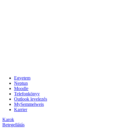
Egyetem
Neptun
Moodle
Telefonkönyv
Outlook levelezés
MySemmelweis
Karrier
Karok
Betegellátás