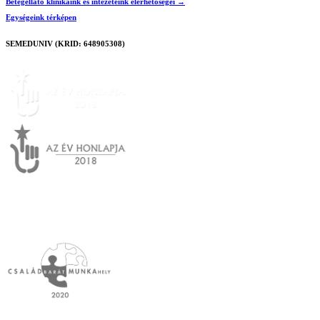
Betegellátó klinikáink és intézeteink elérhetőségei →
Egységeink térképen
SEMEDUNIV (KRID: 648905308)