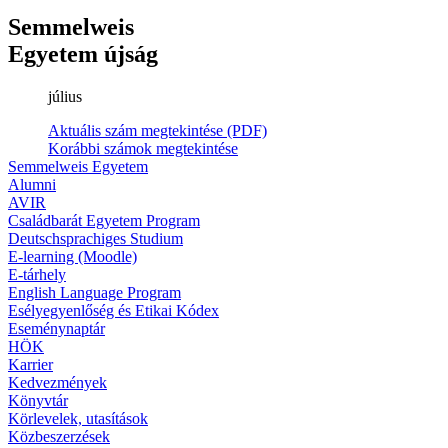
Semmelweis
Egyetem újság
július
Aktuális szám megtekintése (PDF)
Korábbi számok megtekintése
Semmelweis Egyetem
Alumni
AVIR
Családbarát Egyetem Program
Deutschsprachiges Studium
E-learning (Moodle)
E-tárhely
English Language Program
Esélyegyenlőség és Etikai Kódex
Eseménynaptár
HÖK
Karrier
Kedvezmények
Könyvtár
Körlevelek, utasítások
Közbeszerzések