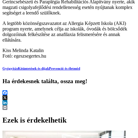
Gerincsebészeti és Paraplégia Rehabilitációs Alapítvány nyerte, akik
magzati csigolyafejlődési rendellenesség esetén nyújtanak komplex
segítséget a leendő szülőknek.
A legtöbb közönségszavazatot az Allergia Képzett Iskola (AKI)
program nyerte, amelynek célja az iskolák, óvodák és bölcsődék
dolgozóinak felkészítése az anafilaxia felismerésére és annak
ellátására.
Kiss Melinda Katalin
Fotó: egeszsegertes.hu
Gyógyítás
Kitüntetések és díjak
Prevenció és életmód
Ha érdekesnek találta, ossza meg!
Facebook
X
LinkedIn
Print
Ezek is érdekelhetik