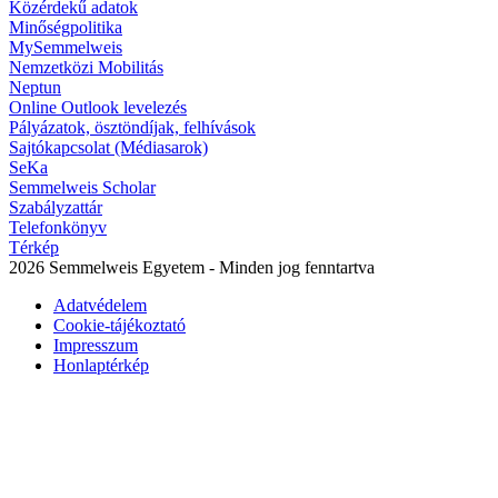
Közérdekű adatok
Minőségpolitika
MySemmelweis
Nemzetközi Mobilitás
Neptun
Online Outlook levelezés
Pályázatok, ösztöndíjak, felhívások
Sajtókapcsolat (Médiasarok)
SeKa
Semmelweis Scholar
Szabályzattár
Telefonkönyv
Térkép
2026 Semmelweis Egyetem - Minden jog fenntartva
Adatvédelem
Cookie-tájékoztató
Impresszum
Honlaptérkép