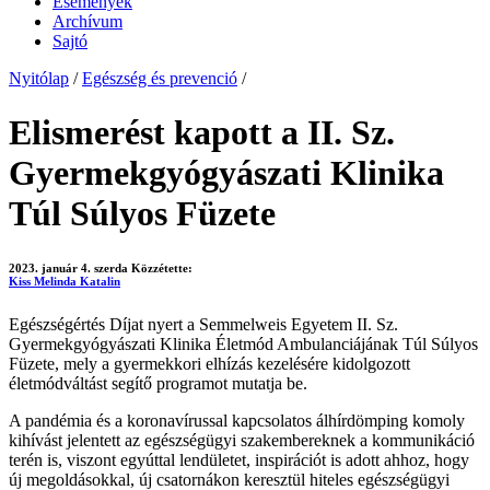
Események
Archívum
Sajtó
Nyitólap
/
Egészség és prevenció
/
Elismerést kapott a II. Sz.
Gyermekgyógyászati Klinika
Túl Súlyos Füzete
2023. január 4. szerda
Közzétette:
Kiss Melinda Katalin
Egészségértés Díjat nyert a Semmelweis Egyetem II. Sz.
Gyermekgyógyászati Klinika Életmód Ambulanciájának Túl Súlyos
Füzete, mely a gyermekkori elhízás kezelésére kidolgozott
életmódváltást segítő programot mutatja be.
A pandémia és a koronavírussal kapcsolatos álhírdömping komoly
kihívást jelentett az egészségügyi szakembereknek a kommunikáció
terén is, viszont egyúttal lendületet, inspirációt is adott ahhoz, hogy
új megoldásokkal, új csatornákon keresztül hiteles egészségügyi