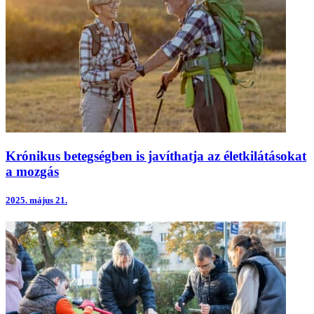
Krónikus betegségben is javíthatja az életkilátásokat
a mozgás
2025.
május 21.