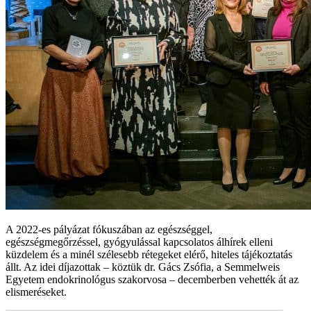
A 2022-es pályázat fókuszában az egészséggel,
egészségmegőrzéssel, gyógyulással kapcsolatos álhírek elleni
küzdelem és a minél szélesebb rétegeket elérő, hiteles tájékoztatás
állt. Az idei díjazottak – köztük dr. Gács Zsófia, a Semmelweis
Egyetem endokrinológus szakorvosa – decemberben vehették át az
elismeréseket.