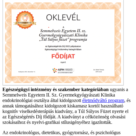
Egészségügyi intézmény és szakember kategóriában
ugyanis a
Semmelweis Egyetem II. Sz. Gyermekgyógyászati Klinika
endokrinológiai osztálya által kidolgozott
életmódváltó program
, és
annak támogatásához kidolgozott kiskamasz kortól használható
kognitív viselkedésterápiás kiadvány, a Túl Súlyos Füzet nyerte el
az Egészségértés Díj fődíját. A kiadványt a célközönség olvasási
szokásaihoz és nyelvi-grafikai stílusigényéhez igazították.
Az endokrinológus, dietetikus, gyógytornász, és pszichológus