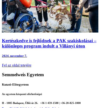
Kertészkedve is fejlődnek a PAK szakiskolásai –
különleges program indult a Villányi úton
2024.
november 7.
Fel az oldal tetejére
Semmelweis Egyetem
Kutató-Elitegyetem
Az egyetem központi elérhetőségei
H - 1085 Budapest, Üllői út 26.
+36 1 459-1500 | +36-20-825-1000