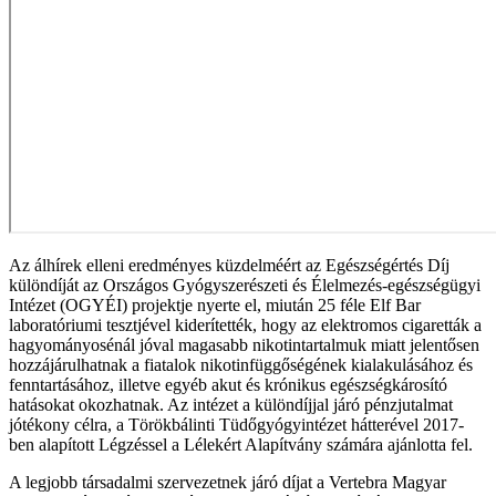
Az álhírek elleni eredményes küzdelméért az Egészségértés Díj
különdíját az Országos Gyógyszerészeti és Élelmezés-egészségügyi
Intézet (OGYÉI) projektje nyerte el, miután 25 féle Elf Bar
laboratóriumi tesztjével kiderítették, hogy az elektromos cigaretták a
hagyományosénál jóval magasabb nikotintartalmuk miatt jelentősen
hozzájárulhatnak a fiatalok nikotinfüggőségének kialakulásához és
fenntartásához, illetve egyéb akut és krónikus egészségkárosító
hatásokat okozhatnak. Az intézet a különdíjjal járó pénzjutalmat
jótékony célra, a Törökbálinti Tüdőgyógyintézet hátterével 2017-
ben alapított Légzéssel a Lélekért Alapítvány számára ajánlotta fel.
A legjobb társadalmi szervezetnek járó díjat a Vertebra Magyar