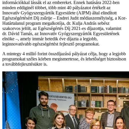
információkkal lássák el az embereket. Ennek hatására 2022-ben
minden eddiginél többet, több mint 40 pályázatot értékelt az
Innovatív Gyógyszergyártók Egyesülete (AIPM) által elindított
Egészségértésért Díj zsűrije – Endrei Judit médiaszemélyiség, a Kor-
Határtalanul program megalkotója, dr. Kulja András sebész
szakorvos jelölt, az Egészségértés Díj 2021-es díjazottja, valamint
dr. Dávid Tamás, az Innovatív Gyógyszergyártók Egyesületének
elnöke –, amely immár hetedik éve díjazta a legjobb,
leginnovatívabb egészségértést fejlesztő programokat.
A mintegy 4 millió forint összdíjazású pályázat célja, hogy a legjobb
programokat széles körben megismertesse, és lehetőséget biztosítson
a továbbfejlesztésükre is.