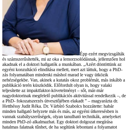
Épp ezért megvizsgálták
és számszerűsítették, mi az oka a lemorzsolódásnak, jellemzően hol
akadnak el a doktori hallgatók a munkában. „Azért döntöttünk az
egyéni konzultáció elindítása mellett, mert azt láttuk, hogy a PhD-
zás folyamatában mindenki máshol marad le vagy ütközik
nehézségekbe. Van, akinek a kutatás okoz problémát, más inkább a
publikáció terén küszködik. Előfordult olyan is, hogy valaki
teljesítette az impaktfaktor-követelményt – sőt, már-már
nagydoktorinak megfelelő publikációs aktivitással rendelkezik –, de
a PhD- fokozatszerzés útvesztőjében elakadt ” – magyarázta dr.
Hetthéssy Judit Réka. Dr. Várbíró Szabolcs hozzátette: habár
minden hallgató helyzete más és más, az egyéni útkeresésben is
vannak szabályszerűségek, olyan tanulható technikák, amelyeket
minden PhD-zó alkalmazhat. Egy doktori dolgozat megírása
hatalmas falatnak tűnhet, de ha segítünk lebontani a folyamatot