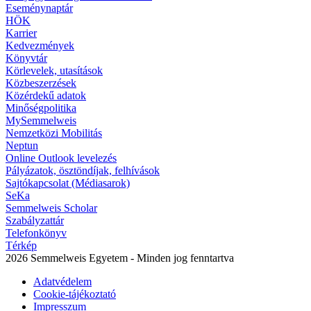
Eseménynaptár
HÖK
Karrier
Kedvezmények
Könyvtár
Körlevelek, utasítások
Közbeszerzések
Közérdekű adatok
Minőségpolitika
MySemmelweis
Nemzetközi Mobilitás
Neptun
Online Outlook levelezés
Pályázatok, ösztöndíjak, felhívások
Sajtókapcsolat (Médiasarok)
SeKa
Semmelweis Scholar
Szabályzattár
Telefonkönyv
Térkép
2026 Semmelweis Egyetem - Minden jog fenntartva
Adatvédelem
Cookie-tájékoztató
Impresszum