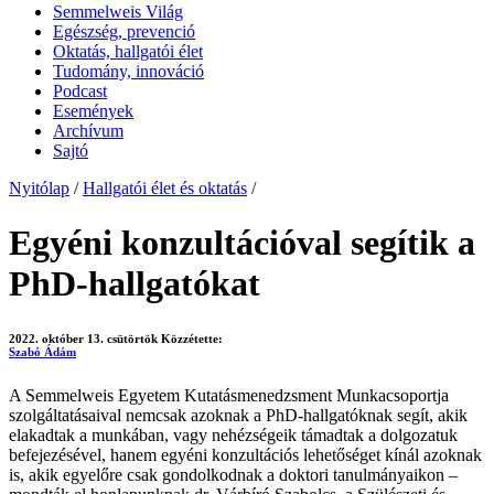
Semmelweis Világ
Egészség, prevenció
Oktatás, hallgatói élet
Tudomány, innováció
Podcast
Események
Archívum
Sajtó
Nyitólap
/
Hallgatói élet és oktatás
/
Egyéni konzultációval segítik a
PhD-hallgatókat
2022. október 13. csütörtök
Közzétette:
Szabó Ádám
A Semmelweis Egyetem Kutatásmenedzsment Munkacsoportja
szolgáltatásaival nemcsak azoknak a PhD-hallgatóknak segít, akik
elakadtak a munkában, vagy nehézségeik támadtak a dolgozatuk
befejezésével, hanem egyéni konzultációs lehetőséget kínál azoknak
is, akik egyelőre csak gondolkodnak a doktori tanulmányaikon –