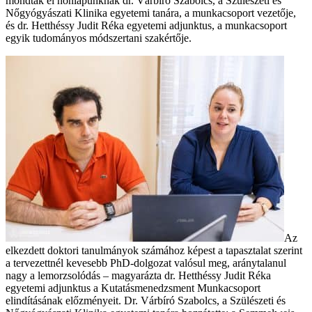
mondták el honlapunknak dr. Várbíró Szabolcs, a Szülészeti és
Nőgyógyászati Klinika egyetemi tanára, a munkacsoport vezetője,
és dr. Hetthéssy Judit Réka egyetemi adjunktus, a munkacsoport
egyik tudományos módszertani szakértője.
Az
elkezdett doktori tanulmányok számához képest a tapasztalat szerint
a tervezettnél kevesebb PhD-dolgozat valósul meg, aránytalanul
nagy a lemorzsolódás – magyarázta dr. Hetthéssy Judit Réka
egyetemi adjunktus a Kutatásmenedzsment Munkacsoport
elindításának előzményeit. Dr. Várbíró Szabolcs, a Szülészeti és