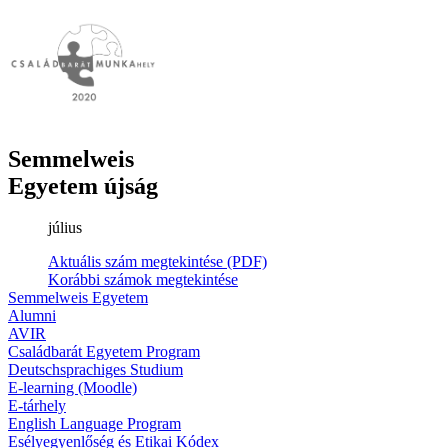
Semmelweis
Egyetem újság
július
Aktuális szám megtekintése (PDF)
Korábbi számok megtekintése
Semmelweis Egyetem
Alumni
AVIR
Családbarát Egyetem Program
Deutschsprachiges Studium
E-learning (Moodle)
E-tárhely
English Language Program
Esélyegyenlőség és Etikai Kódex