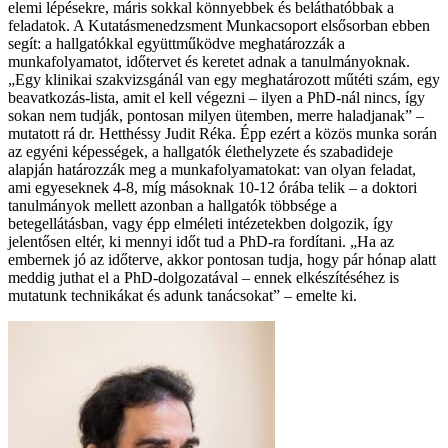
elemi lépésekre, máris sokkal könnyebbek és beláthatóbbak a
feladatok. A Kutatásmenedzsment Munkacsoport elsősorban ebben
segít: a hallgatókkal együttműködve meghatározzák a
munkafolyamatot, időtervet és keretet adnak a tanulmányoknak.
„Egy klinikai szakvizsgánál van egy meghatározott műtéti szám, egy
beavatkozás-lista, amit el kell végezni – ilyen a PhD-nál nincs, így
sokan nem tudják, pontosan milyen ütemben, merre haladjanak” –
mutatott rá dr. Hetthéssy Judit Réka. Épp ezért a közös munka során
az egyéni képességek, a hallgatók élethelyzete és szabadideje
alapján határozzák meg a munkafolyamatokat: van olyan feladat,
ami egyeseknek 4-8, míg másoknak 10-12 órába telik – a doktori
tanulmányok mellett azonban a hallgatók többsége a
betegellátásban, vagy épp elméleti intézetekben dolgozik, így
jelentősen eltér, ki mennyi időt tud a PhD-ra fordítani. „Ha az
embernek jó az időterve, akkor pontosan tudja, hogy pár hónap alatt
meddig juthat el a PhD-dolgozatával – ennek elkészítéséhez is
mutatunk technikákat és adunk tanácsokat” – emelte ki.