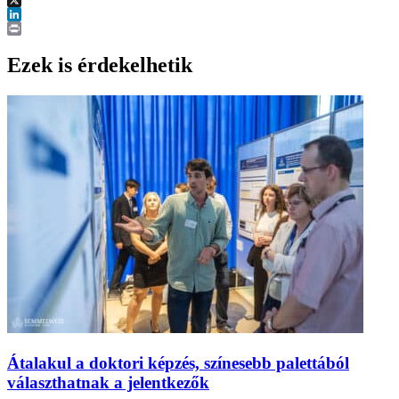
X
LinkedIn
Print
Ezek is érdekelhetik
Átalakul a doktori képzés, színesebb palettából
választhatnak a jelentkezők