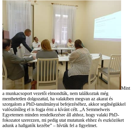
Mint
a munkacsoport vezetői elmondták, nem találkoztak még
menthetetlen dolgozattal, ha valakiben megvan az akarat és
szorgalom a PhD-tanulmányai befejezéséhez, akkor segítségükkel
valószínűleg el is fogja érni a kívánt célt. „A Semmelweis
Egyetemen minden rendelkezésre áll ahhoz, hogy valaki PhD-
fokozatot szerezzen, mi pedig utat mutatunk ehhez és eszközöket
adunk a hallgatók kezébe” – hívták fel a figyelmet.