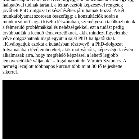
hallgatóval tudnak tartani, a témavezetők képzésével rengeteg
jövőbeli PhD-dolgozat elkészítéséhez járulhatnak hozzá. A két
munkafolyamat szorosan összefügg: a konzultációk során a
munkacsoport tagjai kisebb létszámban, személyesen találkozhatnak
a felmerülő problémákkal és nehézségekkel, ezt a tudást pedig
továbbadják a leendő témavezetőknek, akik mindezt figyelembe
véve dolgozhatnak majd együtt a saját PhD-hallgatóikkal.
„Kiválogatjuk azokat a kutatásban résztvevő, a PhD-dolgozat
folyamatában lévő embereket, akik motivációik, képességeik révén
alkalmasak arra, hogy megfelelő képzéssel a lehető legjobb
témavezetőkké váljanak” – fogalmazott dr. Várbíró Szabolcs. A
nemrég lezajlott többnapos kurzust több mint 30 fő teljesítette
sikerrel.