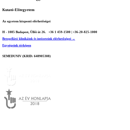
Kutató-Elitegyetem
Az egyetem központi elérhetőségei
H - 1085 Budapest, Üllői út 26.
+36 1 459-1500 | +36-20-825-1000
Betegellátó klinikáink és intézeteink elérhetőségei →
Egységeink térképen
SEMEDUNIV (KRID: 648905308)