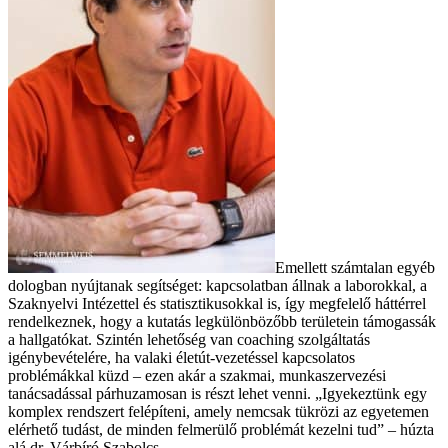
Emellett számtalan egyéb
dologban nyújtanak segítséget: kapcsolatban állnak a laborokkal, a
Szaknyelvi Intézettel és statisztikusokkal is, így megfelelő háttérrel
rendelkeznek, hogy a kutatás legkülönbözőbb területein támogassák
a hallgatókat. Szintén lehetőség van coaching szolgáltatás
igénybevételére, ha valaki életút-vezetéssel kapcsolatos
problémákkal küzd – ezen akár a szakmai, munkaszervezési
tanácsadással párhuzamosan is részt lehet venni. „Igyekeztünk egy
komplex rendszert felépíteni, amely nemcsak tükrözi az egyetemen
elérhető tudást, de minden felmerülő problémát kezelni tud” – húzta
alá dr. Várbíró Szabolcs.