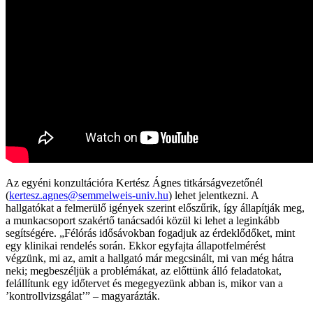
Az egyéni konzultációra Kertész Ágnes titkárságvezetőnél
(
kertesz.agnes@semmelweis-univ.hu
) lehet jelentkezni. A
hallgatókat a felmerülő igények szerint előszűrik, így állapítják meg,
a munkacsoport szakértő tanácsadói közül ki lehet a leginkább
segítségére. „Félórás idősávokban fogadjuk az érdeklődőket, mint
egy klinikai rendelés során. Ekkor egyfajta állapotfelmérést
végzünk, mi az, amit a hallgató már megcsinált, mi van még hátra
neki; megbeszéljük a problémákat, az előttünk álló feladatokat,
felállítunk egy időtervet és megegyezünk abban is, mikor van a
’kontrollvizsgálat’” – magyarázták.