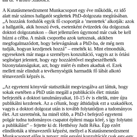
A Kutatásmenedzsment Munkacsoport egy éve működik, ez idő
alatt már számos hallgatót segítettek PhD-dolgozata megírásában.
„A hozzánk fordulók egyik fő csoportját a ’mentettek’ alkotják: azok
a hallgatók, akik hosszú évek, esetenként évtizedek óta dolgoznak
doktori dolgozatukon – őket jellemzően úgymond már csak be kell
húzni a célba. A másik csoportba azok tartoznak, akikben
megfogalmazódott, hogy belevágnának a PhD-ba, de még nem
tudják, hogyan kezdjenek hozzá” – emelték ki. Mint elmondták,
egyeseknek már maga a személyes konzultáció, vagyis az is óriási
segítséget jelentett, hogy egy hozzáértővel megbeszélhették
bizonytalanságukat, azt, hogy miért és miben akadtak el. Ezek
mellett már elindult a tevékenységük harmadik fő lábát alkotó
témavezetői képzés is.
„Az egyetemi könyvtár statisztikáit megvizsgálva azt láttuk, hogy
sokak esetében a PhD után megáll a publikációs élet: miután
befejezték a doktori tanulmányaikat, 10-15 év is eltelik, mire újra
publikálni kezdenek. Az a célunk, hogy áthidaljuk ezt a szakadékot,
vagyis a doktori dolgozat után is tovább folytatódjon a tudományos
élet. Azt szeretnénk, ha minél több, a PhD-t befejező egyetemi
polgár tudna tudományos csapatot építeni maga köré, s így folytatni
a publikálást” – fejtette ki dr. Hetthéssy Judit Réka. Épp ezért
elindították a témavezetői képzést, mellyel a Kutatásmenedzsment
Munkacsoport előre is tervez: míg egyéni konzultációt csak egy-egy