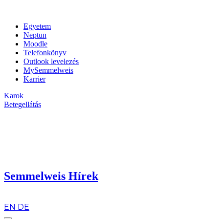
Egyetem
Neptun
Moodle
Telefonkönyv
Outlook levelezés
MySemmelweis
Karrier
Karok
Betegellátás
Semmelweis Hírek
hu
EN
DE