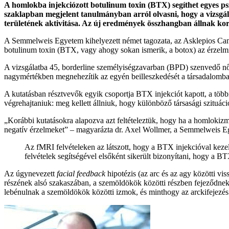
A homlokba injekciózott botulinum toxin (BTX) segíthet egyes ps
szaklapban megjelent tanulmányban arról olvasni, hogy a vizsgál
területének aktivitása. Az új eredmények összhangban állnak korá
A Semmelweis Egyetem kihelyezett német tagozata, az Asklepios Cam
botulinum toxin (BTX, vagy ahogy sokan ismerik, a botox) az érzelmi 
A vizsgálatba 45, borderline személyiségzavarban (BPD) szenvedő nőt
nagymértékben megnehezítik az egyén beilleszkedését a társadalomba.
A kutatásban résztvevők egyik csoportja BTX injekciót kapott, a többie
végrehajtaniuk: meg kellett állniuk, hogy különböző társasági szituác
„Korábbi kutatásokra alapozva azt feltételeztük, hogy ha a homlokizmo
negatív érzelmeket” – magyarázta dr. Axel Wollmer, a Semmelweis E
Az fMRI felvételeken az látszott, hogy a BTX injekcióval kezel
felvételek segítségével elsőként sikerült bizonyítani, hogy a B
Az úgynevezett
facial feedback
hipotézis (az arc és az agy közötti vi
részének alsó szakaszában, a szemöldökök közötti részben fejeződnek
lebénulnak a szemöldökök közötti izmok, és minthogy az arckifejezés é