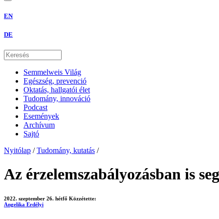
EN
DE
Semmelweis Világ
Egészség, prevenció
Oktatás, hallgatói élet
Tudomány, innováció
Podcast
Események
Archívum
Sajtó
Nyitólap
/
Tudomány, kutatás
/
Az érzelemszabályozásban is segí
2022. szeptember 26. hétfő
Közzétette:
Angelika Erdélyi