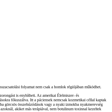
isszacsatolási folyamat nem csak a homlok régiójában működhet.
zorongást is enyhítheti. Az amerikai Élelmiszer- és
sokra fókuszálva. Itt a páciensek nemcsak kozmetikai céllal kaptak
gokba görcsös összehúzódások vagy a nyaki izmokba nyakmerevség
 azoknál, akiket más terápiával, nem botulinum toxinnal kezeltek