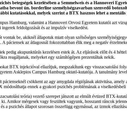
zichés betegségek kezelésében a Semmelweis és a Hannoveri Egyete
atba bevont ún. borderline személyiségzavarban szenvedő botoxolt 
bbi kutatásokkal, melyek szerint a BTX hasznos lehet a mentális p
pus Hamburg, valamint a Hannoveri Orvosi Egyetem kutatói azt vizsgá
ingerek feldolgozását és az impulzív viselkedést.
 vontak be, akiknél állapotuk miatt olyan szélsőséges személyiségjeg
 A páciensek az átlagosnál fokozottabban élik meg a negatív érzelmeke
k pedig akupunktúrás kezelésen estek át. Az eljárások előtt és 4 héttel
iókra reagáljanak, melyeket egy számítógépen prezentáltak nekik.
kat BTX injekcióval ellazítjuk, megszakítunk egy visszacsatolási folya
gyetem Asklepios Campus Hamburg oktató-kutatója. A tanulmány levele
t pácienseknél csökkent az agy amygdala régiójának aktivitása, amely a
TX módosíthatja ennek a gyakori pszichés problémának a viselkedésbeli é
sszacsatolási teória) vezető szerepet játszott az elmúlt évtized BTX-k
 ki. Amikor mérgesek vagy feszültek vagyunk, hosszanti ráncok jelenne
s a pszichés állapot szorosan összefügg egymással, az izmok ellazítása 