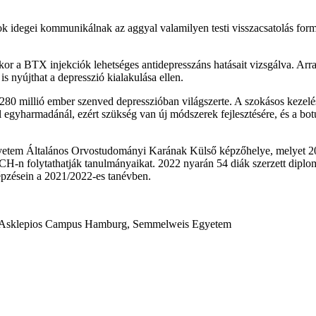
k idegei kommunikálnak az aggyal valamilyen testi visszacsatolás form
kkor a BTX injekciók lehetséges antidepresszáns hatásait vizsgálva. Arra
nyújthat a depresszió kialakulása ellen.
80 millió ember szenved depresszióban világszerte. A szokásos kezelé
egyharmadánál, ezért szükség van új módszerek fejlesztésére, és a botul
m Általános Orvostudományi Karának Külső képzőhelye, melyet 2008-
ACH-n folytathatják tanulmányaikat. 2022 nyarán 54 diák szerzett dip
épzésein a 2021/2022-es tanévben.
mer – Asklepios Campus Hamburg, Semmelweis Egyetem