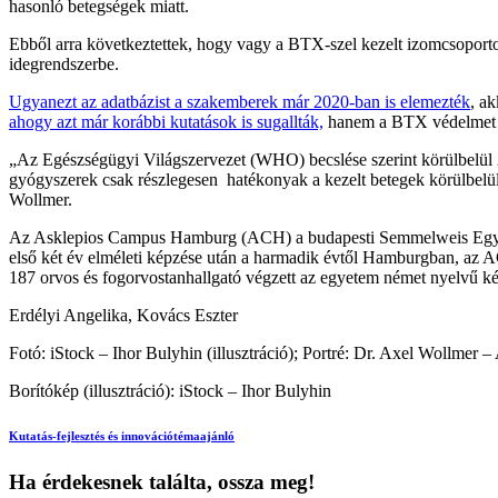
hasonló betegségek miatt.
Ebből arra következtettek, hogy vagy a BTX-szel kezelt izomcsoporto
idegrendszerbe.
Ugyanezt az adatbázist a szakemberek már 2020-ban is elemezték
, a
ahogy azt már korábbi kutatások is sugallták,
hanem a BTX védelmet is 
„Az Egészségügyi Világszervezet (WHO) becslése szerint körülbelül 2
gyógyszerek csak részlegesen hatékonyak a kezelt betegek körülbelül 
Wollmer.
Az Asklepios Campus Hamburg (ACH) a budapesti Semmelweis Egyete
első két év elméleti képzése után a harmadik évtől Hamburgban, az 
187 orvos és fogorvostanhallgató végzett az egyetem német nyelvű k
Erdélyi Angelika, Kovács Eszter
Fotó: iStock – Ihor Bulyhin (illusztráció); Portré: Dr. Axel Woll
Borítókép (illusztráció): iStock – Ihor Bulyhin
Kutatás-fejlesztés és innováció
témaajánló
Ha érdekesnek találta, ossza meg!