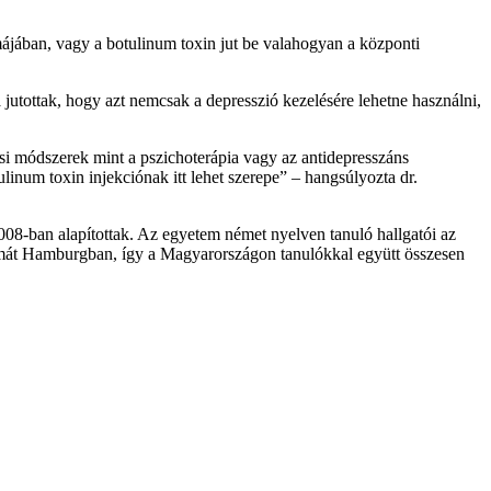
ájában, vagy a botulinum toxin jut be valahogyan a központi
 jutottak, hogy azt nemcsak a depresszió kezelésére lehetne használni,
si módszerek mint a pszichoterápia vagy az antidepresszáns
inum toxin injekciónak itt lehet szerepe” – hangsúlyozta dr.
ban alapítottak. Az egyetem német nyelven tanuló hallgatói az
lomát Hamburgban, így a Magyarországon tanulókkal együtt összesen