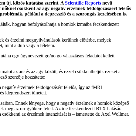
m új, közös kutatása szerint. A
Scientific Reports
nevű
nőknél csökkent az agy negatív érzelmek feldolgozásáért felelős
roblémák, például a depresszió és a szorongás kezelésében is.
lták, hogyan befolyásolhatja a homlok izmaiba fecskendezett
yek és érzelmi megnyilvánulások kerülnek előtérbe, melyek
t, mint a düh vagy a félelem.
 utána egy úgynevezett go/no go választásos feladatot kellett
matot az arc és az agy között, és ezzel csökkenthetjük ezeket a
ző szerzője hozzátette:
 negatív érzelmek feldolgozásért felelős, így az fMRI
s idegrendszeri tüneteit.
utatásaiban. Ennek lényege, hogy a negatív érzelmek a homlok középső
k meg az orr gyökere felett. Az ide fecskendezett BTX hatására
csökkenti az érzelmek intenzitását is – ismertette dr. Axel Wollmer.