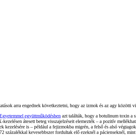
tások arra engednek következtetni, hogy az izmok és az agy közötti v
o Egyetemmel együttműködésben
azt találták, hogy a botulinum toxin a s
elésen átesett beteg visszajelzéseit elemezték – a pozitív mellékhatá
 kezelésére is – például a fejizmokba migrén, a felső és alsó végta
-72 százalékkal kevesebbszer fordultak elő ezeknél a pácienseknél, mint