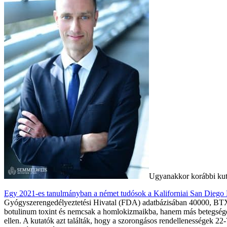
Ugyanakkor korábbi kuta
Egy 2021-es tanulmányban a német tudósok a Kaliforniai San Dieg
Gyógyszerengedélyeztetési Hivatal (FDA) adatbázisában 40000, BTX-kez
botulinum toxint és nemcsak a homlokizmaikba, hanem más betegségek
ellen. A kutatók azt találták, hogy a szorongásos rendellenességek 22