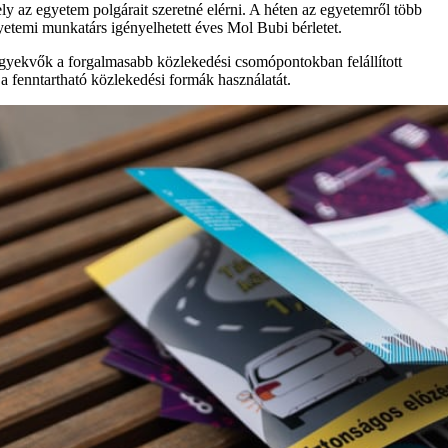
y az egyetem polgárait szeretné elérni. A héten az egyetemről több
yetemi munkatárs igényelhetett éves Mol Bubi bérletet.
igyekvők a forgalmasabb közlekedési csomópontokban felállított
a fenntartható közlekedési formák használatát.