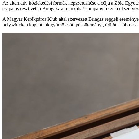
Az alternatív közlekedési formák népszerűsítése a célja a Zöld Egye
csapat is részt vett a Bringázz a munkába! kampány részeként szervez
A Magyar Kerékpáros Klub által szervezett Bringás reggeli eseményen
helyszíneken kaphatnak gyümölcsöt, péksüteményt, üdítőt – több csapa