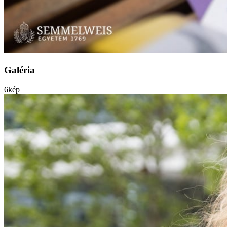
Galéria
6
kép