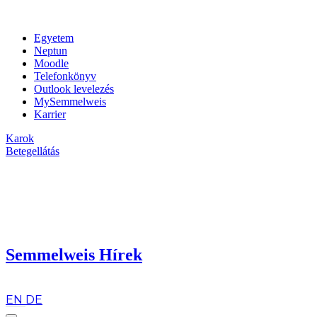
Egyetem
Neptun
Moodle
Telefonkönyv
Outlook levelezés
MySemmelweis
Karrier
Karok
Betegellátás
Semmelweis Hírek
hu
EN
DE