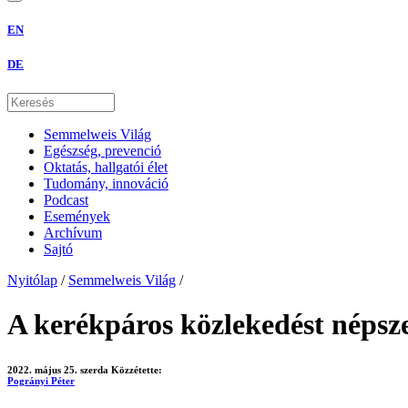
EN
DE
Semmelweis Világ
Egészség, prevenció
Oktatás, hallgatói élet
Tudomány, innováció
Podcast
Események
Archívum
Sajtó
Nyitólap
/
Semmelweis Világ
/
A kerékpáros közlekedést népsz
2022. május 25. szerda
Közzétette:
Pogrányi Péter