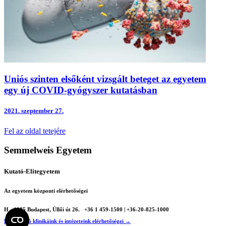
Uniós szinten elsőként vizsgált beteget az egyetem
egy új COVID-gyógyszer kutatásban
2021.
szeptember 27.
Fel az oldal tetejére
Semmelweis Egyetem
Kutató-Elitegyetem
Az egyetem központi elérhetőségei
H - 1085 Budapest, Üllői út 26.
+36 1 459-1500 | +36-20-825-1000
Betegellátó klinikáink és intézeteink elérhetőségei →