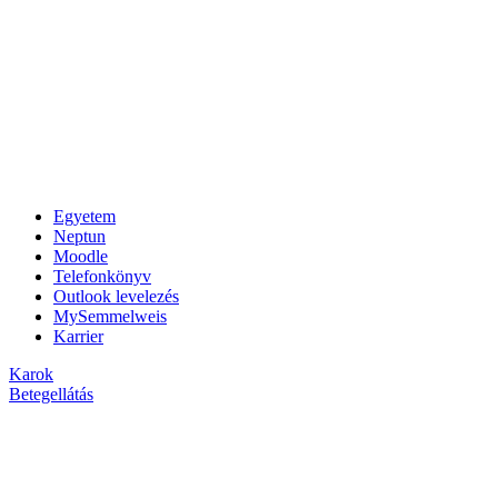
Egyetem
Neptun
Moodle
Telefonkönyv
Outlook levelezés
MySemmelweis
Karrier
Karok
Betegellátás