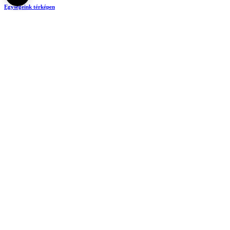
Egységeink térképen
SEMEDUNIV (KRID: 648905308)