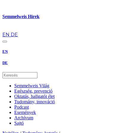
Semmelweis Hírek
hu
EN
DE
EN
DE
Semmelweis Világ
Egészség, prevenció
Oktatás, hallgatói élet
Tudomány, innováció
Podcast
Események
Archívum
Sajtó