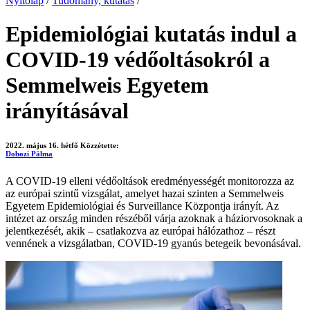
Nyitólap
/
Tudomány, kutatás
/
Epidemiológiai kutatás indul a
COVID-19 védőoltásokról a
Semmelweis Egyetem
irányításával
2022. május 16. hétfő
Közzétette:
Dobozi Pálma
A COVID-19 elleni védőoltások eredményességét monitorozza az
az európai szintű vizsgálat, amelyet hazai szinten a Semmelweis
Egyetem Epidemiológiai és Surveillance Központja irányít. Az
intézet az ország minden részéből várja azoknak a háziorvosoknak a
jelentkezését, akik – csatlakozva az európai hálózathoz – részt
vennének a vizsgálatban, COVID-19 gyanús betegeik bevonásával.