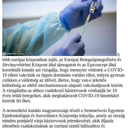
A
több európai központban zajló, az Európai Betegségmegelőzési és
Járványvédelmi Központ által támogatott és az Epiconcept által
koordinált kutatás azt vizsgálja, hogy mennyire védenek a COVID-
19 elleni vakcinák az éppen domináns variáns ellen, milyen gyorsan
csökken a védettség az idővel, illetve, hogy van-e jelentős
különbség az eltérő mechanizmuson alapuló vakcinatípusok között.
A vizsgálatba az ahhoz csatlakozó háziorvosok vonhatják be 18
éven felüli betegeiket, akik meghatározott COVID-19 tünetekkel
keresik fel őket.
A nemzetközi kutatás magyarországi részét a Semmelweis Egyetem
Epidemiológiai és Surveillance Központja irányítja, amely az ország
minden pontjáról várja háziorvosok jelentkezését, akik díjazás
ellenében csatlakoznának az európai szintű hálózathoz és