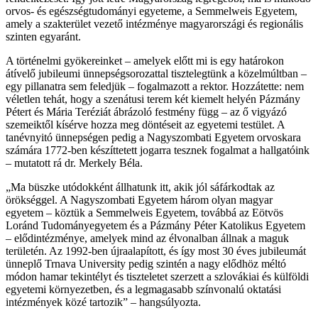
orvos- és egészségtudományi egyeteme, a Semmelweis Egyetem,
amely a szakterület vezető intézménye magyarországi és regionális
szinten egyaránt.
A történelmi gyökereinket – amelyek előtt mi is egy határokon
átívelő jubileumi ünnepségsorozattal tisztelegtünk a közelmúltban –
egy pillanatra sem feledjük – fogalmazott a rektor. Hozzátette: nem
véletlen tehát, hogy a szenátusi terem két kiemelt helyén Pázmány
Pétert és Mária Teréziát ábrázoló festmény függ – az ő vigyázó
szemeiktől kísérve hozza meg döntéseit az egyetemi testület. A
tanévnyitó ünnepségen pedig a Nagyszombati Egyetem orvoskara
számára 1772-ben készíttetett jogarra tesznek fogalmat a hallgatóink
– mutatott rá dr. Merkely Béla.
„Ma büszke utódokként állhatunk itt, akik jól sáfárkodtak az
örökséggel. A Nagyszombati Egyetem három olyan magyar
egyetem – köztük a Semmelweis Egyetem, továbbá az Eötvös
Loránd Tudományegyetem és a Pázmány Péter Katolikus Egyetem
– elődintézménye, amelyek mind az élvonalban állnak a maguk
területén. Az 1992-ben újraalapított, és így most 30 éves jubileumát
ünneplő Trnava University pedig szintén a nagy elődhöz méltó
módon hamar tekintélyt és tiszteletet szerzett a szlovákiai és külföldi
egyetemi környezetben, és a legmagasabb színvonalú oktatási
intézmények közé tartozik” – hangsúlyozta.