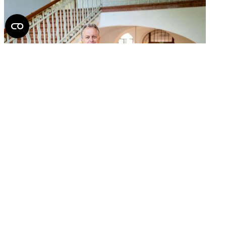
Dr. Kovács Tibor: Ez már a független megmérettetés
korszaka
2026.
július 30.
Fel az oldal tetejére
Semmelweis Egyetem