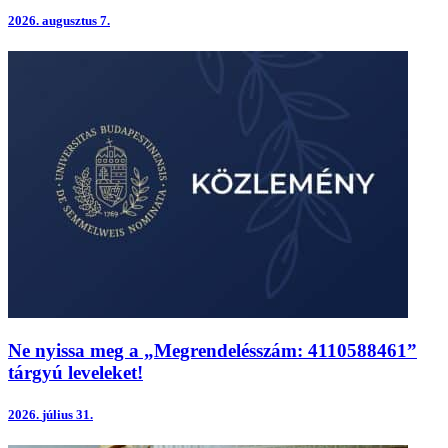
2026.
augusztus 7.
Ne nyissa meg a „Megrendelésszám: 4110588461”
tárgyú leveleket!
2026.
július 31.