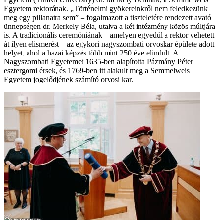
Egyetem rektorának. „Történelmi gyökereinkről nem feledkezünk
meg egy pillanatra sem” – fogalmazott a tiszteletére rendezett avató
ünnepségen dr. Merkely Béla, utalva a két intézmény közös múltjára
is. A tradicionális ceremóniának – amelyen egyedül a rektor vehetett
át ilyen elismerést – az egykori nagyszombati orvoskar épülete adott
helyet, ahol a hazai képzés több mint 250 éve elindult. A
Nagyszombati Egyetemet 1635-ben alapította Pázmány Péter
esztergomi érsek, és 1769-ben itt alakult meg a Semmelweis
Egyetem jogelődjének számító orvosi kar.