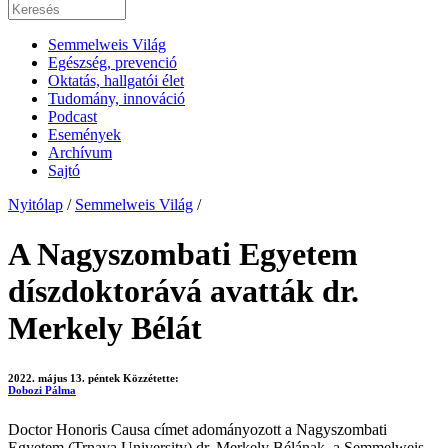
Semmelweis Világ
Egészség, prevenció
Oktatás, hallgatói élet
Tudomány, innováció
Podcast
Események
Archívum
Sajtó
Nyitólap
/
Semmelweis Világ
/
A Nagyszombati Egyetem
díszdoktorává avatták dr.
Merkely Bélát
2022. május 13. péntek
Közzétette:
Dobozi Pálma
Doctor Honoris Causa címet adományozott a Nagyszombati
Egyetem (Trnava University) dr. Merkely Bélának, a Semmelweis