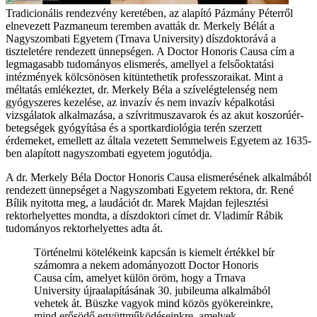
Tradicionális rendezvény keretében, az alapító Pázmány Péterről
elnevezett Pazmaneum teremben avatták dr. Merkely Bélát a
Nagyszombati Egyetem (Trnava University) díszdoktorává a
tiszteletére rendezett ünnepségen. A Doctor Honoris Causa cím a
legmagasabb tudományos elismerés, amellyel a felsőoktatási
intézmények kölcsönösen kitüntethetik professzoraikat. Mint a
méltatás emlékeztet, dr. Merkely Béla a szívelégtelenség nem
gyógyszeres kezelése, az invazív és nem invazív képalkotási
vizsgálatok alkalmazása, a szívritmuszavarok és az akut koszorúér-
betegségek gyógyítása és a sportkardiológia terén szerzett
érdemeket, emellett az általa vezetett Semmelweis Egyetem az 1635-
ben alapított nagyszombati egyetem jogutódja.
A dr. Merkely Béla Doctor Honoris Causa elismerésének alkalmából
rendezett ünnepséget a Nagyszombati Egyetem rektora, dr. René
Bílik nyitotta meg, a laudációt dr. Marek Majdan fejlesztési
rektorhelyettes mondta, a díszdoktori címet dr. Vladimír Rábik
tudományos rektorhelyettes adta át.
Történelmi kötelékeink kapcsán is kiemelt értékkel bír
számomra a nekem adományozott Doctor Honoris
Causa cím, amelyet külön öröm, hogy a Trnava
University újraalapításának 30. jubileuma alkalmából
vehetek át. Büszke vagyok mind közös gyökereinkre,
mind erősödő együttműködéseinkre, amelyek