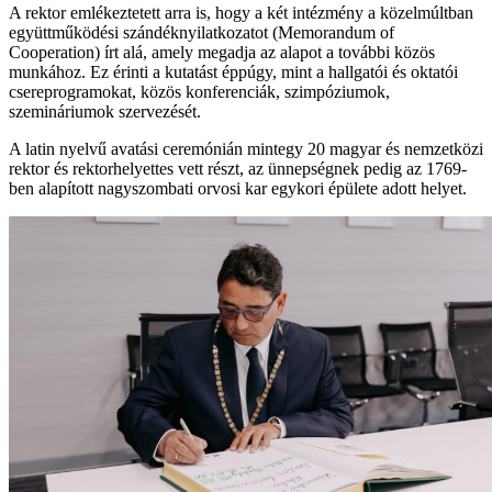
A rektor emlékeztetett arra is, hogy a két intézmény a közelmúltban
együttműködési szándéknyilatkozatot (Memorandum of
Cooperation) írt alá, amely megadja az alapot a további közös
munkához. Ez érinti a kutatást éppúgy, mint a hallgatói és oktatói
csereprogramokat, közös konferenciák, szimpóziumok,
szemináriumok szervezését.
A latin nyelvű avatási ceremónián mintegy 20 magyar és nemzetközi
rektor és rektorhelyettes vett részt, az ünnepségnek pedig az 1769-
ben alapított nagyszombati orvosi kar egykori épülete adott helyet.