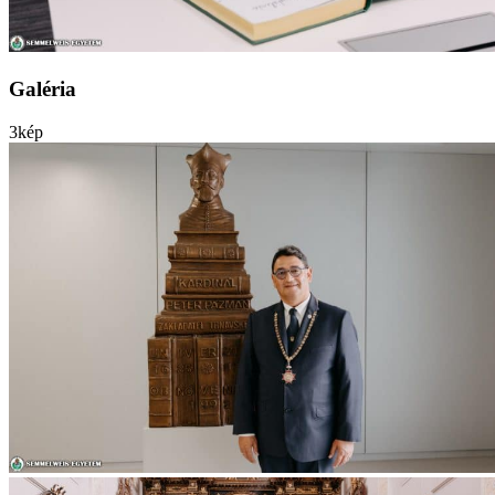
Galéria
3
kép