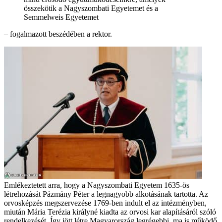
összekötik a Nagyszombati Egyetemet és a
Semmelweis Egyetemet
– fogalmazott beszédében a rektor.
Emlékeztetett arra, hogy a Nagyszombati Egyetem 1635-ös
létrehozását Pázmány Péter a legnagyobb alkotásának tartotta. Az
orvosképzés megszervezése 1769-ben indult el az intézményben,
miután Mária Terézia királyné kiadta az orvosi kar alapításáról szóló
rendelkezését. Így jött létre Magyarország legrégebbi, ma is működő