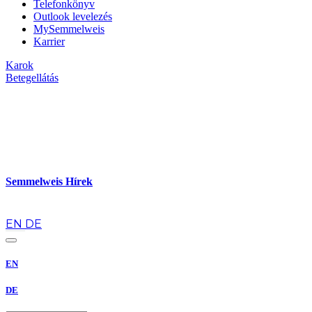
Telefonkönyv
Outlook levelezés
MySemmelweis
Karrier
Karok
Betegellátás
Semmelweis Hírek
hu
EN
DE
EN
DE