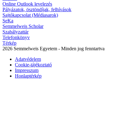
Online Outlook levelezés
Pályázatok, ösztöndíjak, felhívások
Sajtókapcsolat (Médiasarok)
SeKa
Semmelweis Scholar
Szabályzattár
Telefonkönyv
Térkép
2026 Semmelweis Egyetem - Minden jog fenntartva
Adatvédelem
Cookie-tájékoztató
Impresszum
Honlaptérkép