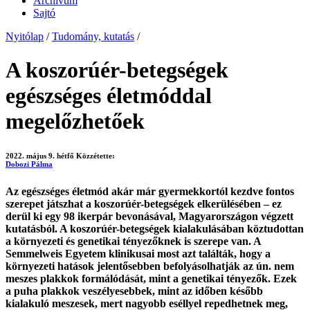
Archívum
Sajtó
Nyitólap
/
Tudomány, kutatás
/
A koszorúér-betegségek
egészséges életmóddal
megelőzhetőek
2022. május 9. hétfő
Közzétette:
Dobozi Pálma
Az egészséges életmód akár már gyermekkortól kezdve fontos
szerepet játszhat a koszorúér-betegségek elkerülésében – ez
derül ki egy 98 ikerpár bevonásával, Magyarországon végzett
kutatásból. A koszorúér-betegségek kialakulásában köztudottan
a környezeti és genetikai tényezőknek is szerepe van. A
Semmelweis Egyetem klinikusai most azt találták, hogy a
környezeti hatások jelentősebben befolyásolhatják az ún. nem
meszes plakkok formálódását, mint a genetikai tényezők. Ezek
a puha plakkok veszélyesebbek, mint az időben később
kialakuló meszesek, mert nagyobb eséllyel repedhetnek meg,