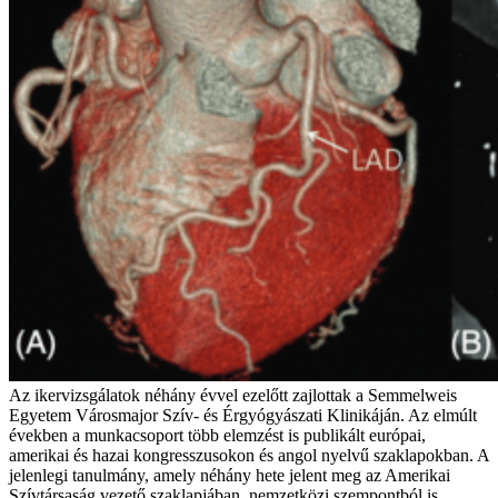
Az ikervizsgálatok néhány évvel ezelőtt zajlottak a Semmelweis
Egyetem Városmajor Szív- és Érgyógyászati Klinikáján. Az elmúlt
években a munkacsoport több elemzést is publikált európai,
amerikai és hazai kongresszusokon és angol nyelvű szaklapokban. A
jelenlegi tanulmány, amely néhány hete jelent meg az Amerikai
Szívtársaság vezető szaklapjában, nemzetközi szempontból is