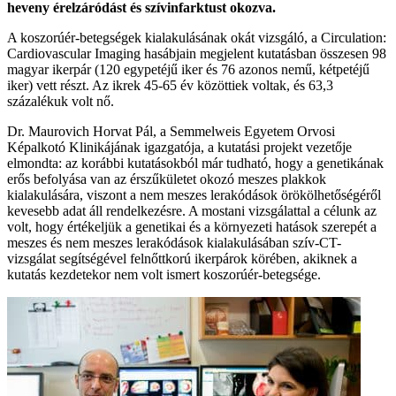
heveny érelzáródást és szívinfarktust okozva.
A koszorúér-betegségek kialakulásának okát vizsgáló, a Circulation:
Cardiovascular Imaging hasábjain megjelent kutatásban összesen 98
magyar ikerpár (120 egypetéjű iker és 76 azonos nemű, kétpetéjű
iker) vett részt. Az ikrek 45-65 év közöttiek voltak, és 63,3
százalékuk volt nő.
Dr. Maurovich Horvat Pál, a Semmelweis Egyetem Orvosi
Képalkotó Klinikájának igazgatója, a kutatási projekt vezetője
elmondta: az korábbi kutatásokból már tudható, hogy a genetikának
erős befolyása van az érszűkületet okozó meszes plakkok
kialakulására, viszont a nem meszes lerakódások örökölhetőségéről
kevesebb adat áll rendelkezésre. A mostani vizsgálattal a célunk az
volt, hogy értékeljük a genetikai és a környezeti hatások szerepét a
meszes és nem meszes lerakódások kialakulásában szív-CT-
vizsgálat segítségével felnőttkorú ikerpárok körében, akiknek a
kutatás kezdetekor nem volt ismert koszorúér-betegsége.