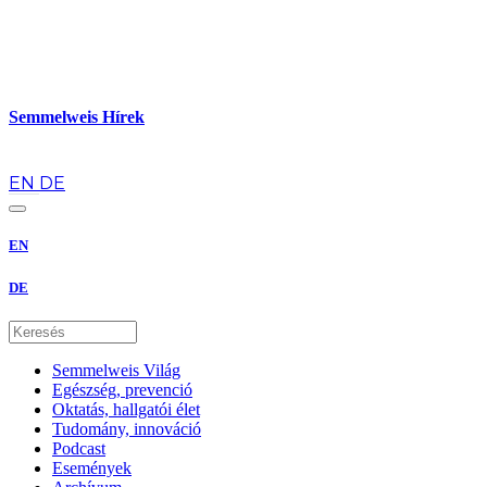
Semmelweis Hírek
hu
EN
DE
EN
DE
Semmelweis Világ
Egészség, prevenció
Oktatás, hallgatói élet
Tudomány, innováció
Podcast
Események