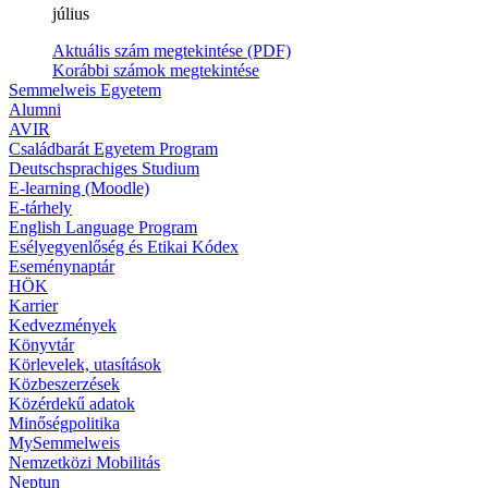
július
Aktuális szám megtekintése (PDF)
Korábbi számok megtekintése
Semmelweis Egyetem
Alumni
AVIR
Családbarát Egyetem Program
Deutschsprachiges Studium
E-learning (Moodle)
E-tárhely
English Language Program
Esélyegyenlőség és Etikai Kódex
Eseménynaptár
HÖK
Karrier
Kedvezmények
Könyvtár
Körlevelek, utasítások
Közbeszerzések
Közérdekű adatok
Minőségpolitika
MySemmelweis
Nemzetközi Mobilitás
Neptun