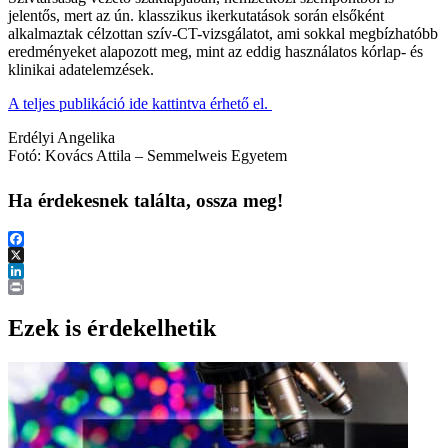
jelentős, mert az ún. klasszikus ikerkutatások során elsőként
alkalmaztak célzottan szív-CT-vizsgálatot, ami sokkal megbízhatóbb
eredményeket alapozott meg, mint az eddig használatos kórlap- és
klinikai adatelemzések.
A teljes publikáció ide kattintva érhető el.
Erdélyi Angelika
Fotó: Kovács Attila – Semmelweis Egyetem
Ha érdekesnek találta, ossza meg!
Facebook
X
LinkedIn
Print
Ezek is érdekelhetik