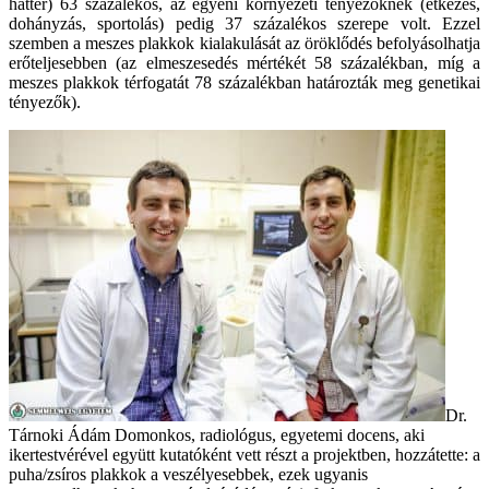
háttér) 63 százalékos, az egyéni környezeti tényezőknek (étkezés,
dohányzás, sportolás) pedig 37 százalékos szerepe volt. Ezzel
szemben a meszes plakkok kialakulását az öröklődés befolyásolhatja
erőteljesebben (az elmeszesedés mértékét 58 százalékban, míg a
meszes plakkok térfogatát 78 százalékban határozták meg genetikai
tényezők).
Dr.
Tárnoki Ádám Domonkos, radiológus, egyetemi docens, aki
ikertestvérével együtt kutatóként vett részt a projektben, hozzátette: a
puha/zsíros plakkok a veszélyesebbek, ezek ugyanis