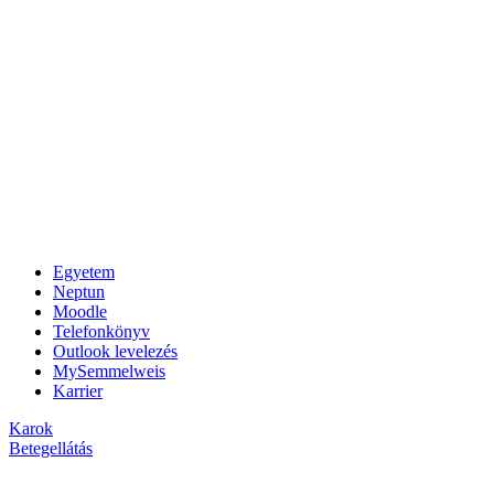
Egyetem
Neptun
Moodle
Telefonkönyv
Outlook levelezés
MySemmelweis
Karrier
Karok
Betegellátás