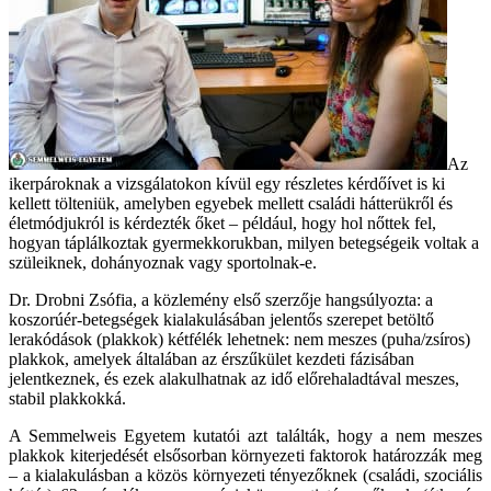
Az
ikerpároknak a vizsgálatokon kívül egy részletes kérdőívet is ki
kellett tölteniük, amelyben egyebek mellett családi hátterükről és
életmódjukról is kérdezték őket – például, hogy hol nőttek fel,
hogyan táplálkoztak gyermekkorukban, milyen betegségeik voltak a
szüleiknek, dohányoznak vagy sportolnak-e.
Dr. Drobni Zsófia, a közlemény első szerzője hangsúlyozta: a
koszorúér-betegségek kialakulásában jelentős szerepet betöltő
lerakódások (plakkok) kétfélék lehetnek: nem meszes (puha/zsíros)
plakkok, amelyek általában az érszűkület kezdeti fázisában
jelentkeznek, és ezek alakulhatnak az idő előrehaladtával meszes,
stabil plakkokká.
A Semmelweis Egyetem kutatói azt találták, hogy a nem meszes
plakkok kiterjedését elsősorban környezeti faktorok határozzák meg
– a kialakulásban a közös környezeti tényezőknek (családi, szociális