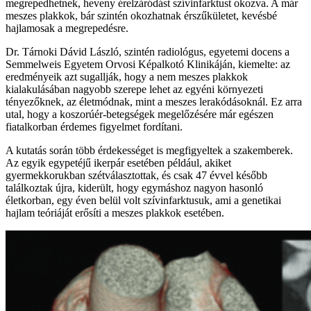
megrepedhetnek, heveny érelzáródást szívinfarktust okozva. A már
meszes plakkok, bár szintén okozhatnak érszűkületet, kevésbé
hajlamosak a megrepedésre.
Dr. Tárnoki Dávid László, szintén radiológus, egyetemi docens a
Semmelweis Egyetem Orvosi Képalkotó Klinikáján, kiemelte: az
eredményeik azt sugallják, hogy a nem meszes plakkok
kialakulásában nagyobb szerepe lehet az egyéni környezeti
tényezőknek, az életmódnak, mint a meszes lerakódásoknál. Ez arra
utal, hogy a koszorúér-betegségek megelőzésére már egészen
fiatalkorban érdemes figyelmet fordítani.
A kutatás során több érdekességet is megfigyeltek a szakemberek.
Az egyik egypetéjű ikerpár esetében például, akiket
gyermekkorukban szétválasztottak, és csak 47 évvel később
találkoztak újra, kiderült, hogy egymáshoz nagyon hasonló
életkorban, egy éven belül volt szívinfarktusuk, ami a genetikai
hajlam teóriáját erősíti a meszes plakkok esetében.