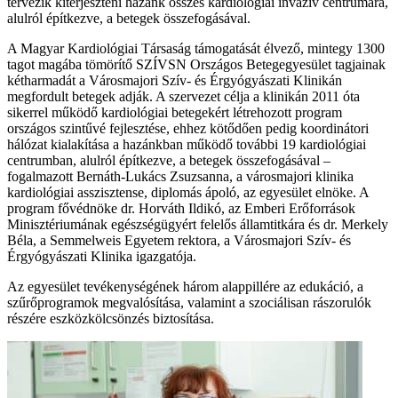
tervezik kiterjeszteni hazánk összes kardiológiai invazív centrumára,
alulról építkezve, a betegek összefogásával.
A Magyar Kardiológiai Társaság támogatását élvező, mintegy 1300
tagot magába tömörítő SZÍVSN Országos Betegegyesület tagjainak
kétharmadát a Városmajori Szív- és Érgyógyászati Klinikán
megfordult betegek adják. A szervezet célja a klinikán 2011 óta
sikerrel működő kardiológiai betegekért létrehozott program
országos szintűvé fejlesztése, ehhez kötődően pedig koordinátori
hálózat kialakítása a hazánkban működő további 19 kardiológiai
centrumban, alulról építkezve, a betegek összefogásával –
fogalmazott Bernáth-Lukács Zsuzsanna, a városmajori klinika
kardiológiai asszisztense, diplomás ápoló, az egyesület elnöke. A
program fővédnöke dr. Horváth Ildikó, az Emberi Erőforrások
Minisztériumának egészségügyért felelős államtitkára és dr. Merkely
Béla, a Semmelweis Egyetem rektora, a Városmajori Szív- és
Érgyógyászati Klinika igazgatója.
Az egyesület tevékenységének három alappillére az edukáció, a
szűrőprogramok megvalósítása, valamint a szociálisan rászorulók
részére eszközkölcsönzés biztosítása.