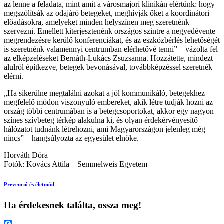
az lenne a feladata, mint amit a városmajori klinikán elértünk: hogy
megszólítsák az odajáró betegeket, meghívják őket a koordinátori
előadásokra, amelyeket minden helyszínen meg szeretnénk
szervezni. Emellett kiterjesztenénk országos szintre a negyedévente
megrendezésre kerülő konferenciákat, és az eszközbérlés lehetőségét
is szeretnénk valamennyi centrumban elérhetővé tenni”
– vázolta fel
az elképzeléseket Bernáth-Lukács Zsuzsanna. Hozzátette, mindezt
alulról építkezve, betegek bevonásával, továbbképzéssel szeretnék
elérni.
„Ha sikerülne megtalálni azokat a jól kommunikáló, betegekhez
megfelelő módon viszonyuló embereket, akik létre tudják hozni az
ország többi centrumában is a betegcsoportokat, akkor egy nagyon
színes szívbeteg térkép alakulna ki, és olyan érdekérvényesítő
hálózatot tudnánk létrehozni, ami Magyarországon jelenleg még
nincs” – hangsúlyozta az egyesület elnöke.
Horváth Dóra
Fotók: Kovács Attila – Semmelweis Egyetem
Prevenció és életmód
Ha érdekesnek találta, ossza meg!