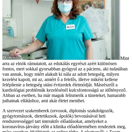
Mint
arra az elnök rámutatott, az edukálás egyrészt azért különösen
fontos, mert sokkal gyorsabban gyógyul az a páciens, aki tudatában
van annak, hogy miért alakult ki nála az adott betegség, milyen
kezelést kapott, mi az, amiért ő a felelős, illetve miként kellene
felépítenie a betegség utáni évtizedek életmódját. Másrészről a
kardiológiai problémák kezelésénél kulcsfontosságú az időtényező.
Abban az esetben, ha már maguk felismerik a tüneteket, hamarabb
juthatnak ellátáshoz, ami akár életet menthet.
A szervezet szakemberek (orvosok, diplomás szakdolgozók,
gyógytornászok, dietetikusok, ápolók) bevonásával heti
rendszerességgel tart interaktív előadásokat, amelyeket a
koronavírus-járvány előtt a klinika előadótermében rendeztek meg,
mára azonban átköltöztek az online térbe. A résztvevők a Zoom-