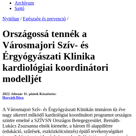
Archívum
Sajtó
Nyitólap
/
Egészség és prevenció
/
Országossá tennék a
Városmajori Szív- és
Érgyógyászati Klinika
kardiológiai koordinátori
modelljét
2022. február 11. péntek
Közzétette:
Horváth Dóra
A Városmajori Szív- és Érgyógyászati Klinikán immáron tíz éve
nagy sikerrel működő kardiológiai koordinátori programot országos
szintre emelné a SZÍVSN Országos Betegegyesület. Bernáth-
Lukács Zsuzsanna elnök kiemelte, a három fő alappillérre
(edukáció, szűrések, eszközkölcsönzés) épülő tevékenységüket