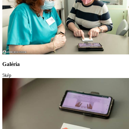
Galéria
5
kép