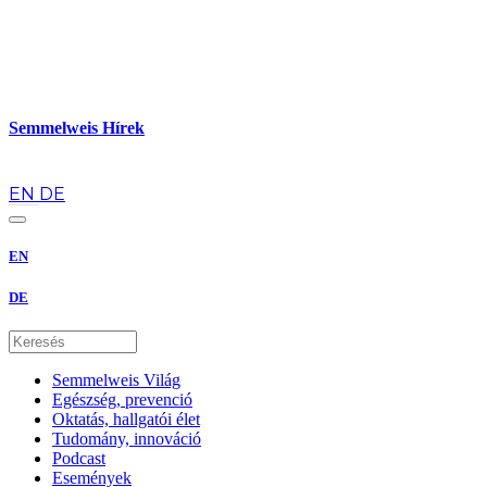
Semmelweis Hírek
hu
EN
DE
EN
DE
Semmelweis Világ
Egészség, prevenció
Oktatás, hallgatói élet
Tudomány, innováció
Podcast
Események