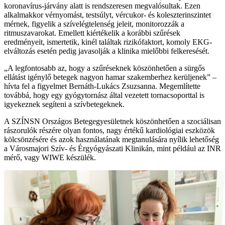
koronavírus-járvány alatt is rendszeresen megvalósultak. Ezen
alkalmakkor vérnyomást, testsúlyt, vércukor- és koleszterinszintet
mérnek, figyelik a szívelégtelenség jeleit, monitorozzák a
ritmuszavarokat. Emellett kiértékelik a korábbi szűrések
eredményeit, ismertetik, kinél találtak rizikófaktort, komoly EKG-
elváltozás esetén pedig javasolják a klinika mielőbbi felkeresését.
„A legfontosabb az, hogy a szűréseknek köszönhetően a sürgős
ellátást igénylő betegek nagyon hamar szakemberhez kerüljenek” –
hívta fel a figyelmet Bernáth-Lukács Zsuzsanna. Megemlítette
továbbá, hogy egy gyógytornász által vezetett tornacsoporttal is
igyekeznek segíteni a szívbetegeknek.
A SZÍNSN Országos Betegegyesületnek köszönhetően a szociálisan
rászorulók részére olyan fontos, nagy értékű kardiológiai eszközök
kölcsönzésére és azok használatának megtanulására nyílik lehetőség
a Városmajori Szív- és Érgyógyászati Klinikán, mint például az INR
mérő, vagy WIWE készülék.