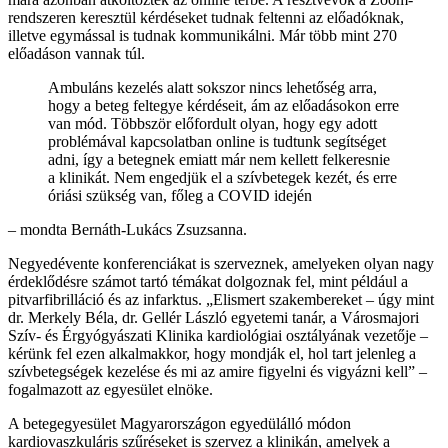
rendszeren keresztül kérdéseket tudnak feltenni az előadóknak,
illetve egymással is tudnak kommunikálni. Már több mint 270
előadáson vannak túl.
Ambuláns kezelés alatt sokszor nincs lehetőség arra,
hogy a beteg feltegye kérdéseit, ám az előadásokon erre
van mód. Többször előfordult olyan, hogy egy adott
problémával kapcsolatban online is tudtunk segítséget
adni, így a betegnek emiatt már nem kellett felkeresnie
a klinikát. Nem engedjük el a szívbetegek kezét, és erre
óriási szükség van, főleg a COVID idején
– mondta Bernáth-Lukács Zsuzsanna.
Negyedévente konferenciákat is szerveznek, amelyeken olyan nagy
érdeklődésre számot tartó témákat dolgoznak fel, mint például a
pitvarfibrilláció és az infarktus. „Elismert szakembereket – úgy mint
dr. Merkely Béla, dr. Gellér László egyetemi tanár, a Városmajori
Szív- és Érgyógyászati Klinika kardiológiai osztályának vezetője –
kérünk fel ezen alkalmakkor, hogy mondják el, hol tart jelenleg a
szívbetegségek kezelése és mi az amire figyelni és vigyázni kell” –
fogalmazott az egyesület elnöke.
A betegegyesület Magyarországon egyedülálló módon
kardiovaszkuláris szűréseket is szervez a klinikán, amelyek a