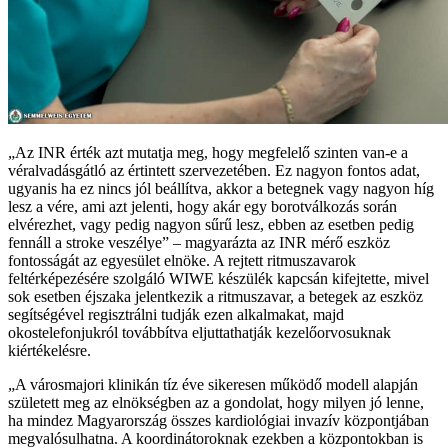
„Az INR érték azt mutatja meg, hogy megfelelő szinten van-e a
véralvadásgátló az értintett szervezetében. Ez nagyon fontos adat,
ugyanis ha ez nincs jól beállítva, akkor a betegnek vagy nagyon híg
lesz a vére, ami azt jelenti, hogy akár egy borotválkozás során
elvérezhet, vagy pedig nagyon sűrű lesz, ebben az esetben pedig
fennáll a stroke veszélye” – magyarázta az INR mérő eszköz
fontosságát az egyesület elnöke. A rejtett ritmuszavarok
feltérképezésére szolgáló WIWE készülék kapcsán kifejtette, mivel
sok esetben éjszaka jelentkezik a ritmuszavar, a betegek az eszköz
segítségével regisztrálni tudják ezen alkalmakat, majd
okostelefonjukról továbbítva eljuttathatják kezelőorvosuknak
kiértékelésre.
„A városmajori klinikán tíz éve sikeresen működő modell alapján
született meg az elnökségben az a gondolat, hogy milyen jó lenne,
ha mindez Magyarország összes kardiológiai invazív központjában
megvalósulhatna. A koordinátoroknak ezekben a központokban is