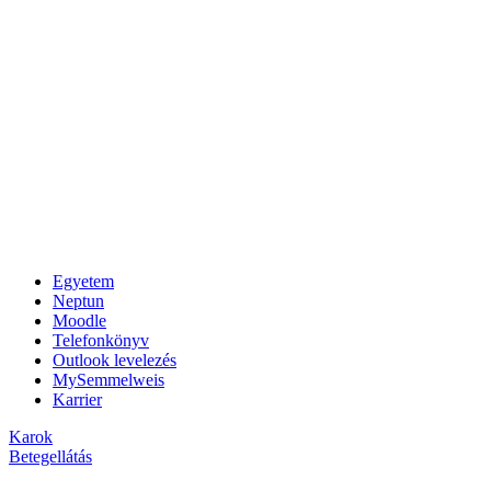
Egyetem
Neptun
Moodle
Telefonkönyv
Outlook levelezés
MySemmelweis
Karrier
Karok
Betegellátás