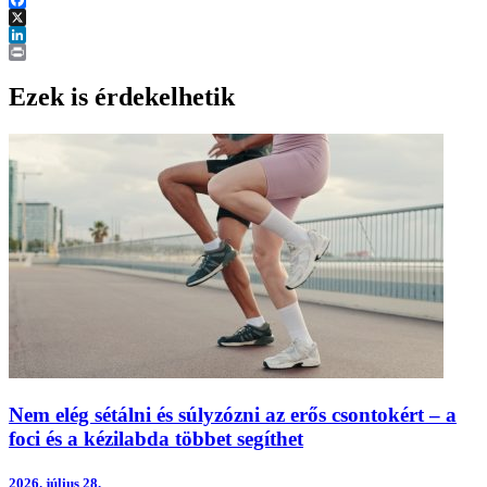
Facebook
X
LinkedIn
Print
Ezek is érdekelhetik
Nem elég sétálni és súlyzózni az erős csontokért – a
foci és a kézilabda többet segíthet
2026.
július 28.