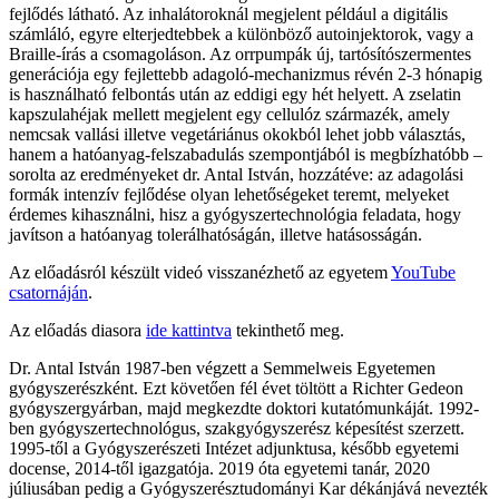
fejlődés látható. Az inhalátoroknál megjelent például a digitális
számláló, egyre elterjedtebbek a különböző autoinjektorok, vagy a
Braille-írás a csomagoláson. Az orrpumpák új, tartósítószermentes
generációja egy fejlettebb adagoló-mechanizmus révén 2-3 hónapig
is használható felbontás után az eddigi egy hét helyett. A zselatin
kapszulahéjak mellett megjelent egy cellulóz származék, amely
nemcsak vallási illetve vegetáriánus okokból lehet jobb választás,
hanem a hatóanyag-felszabadulás szempontjából is megbízhatóbb –
sorolta az eredményeket dr. Antal István, hozzátéve: az adagolási
formák intenzív fejlődése olyan lehetőségeket teremt, melyeket
érdemes kihasználni, hisz a gyógyszertechnológia feladata, hogy
javítson a hatóanyag tolerálhatóságán, illetve hatásosságán.
Az előadásról készült videó visszanézhető az egyetem
YouTube
csatornáján
.
Az előadás diasora
ide kattintva
tekinthető meg.
Dr. Antal István 1987-ben végzett a Semmelweis Egyetemen
gyógyszerészként. Ezt követően fél évet töltött a Richter Gedeon
gyógyszergyárban, majd megkezdte doktori kutatómunkáját. 1992-
ben gyógyszertechnológus, szakgyógyszerész képesítést szerzett.
1995-től a Gyógyszerészeti Intézet adjunktusa, később egyetemi
docense, 2014-től igazgatója. 2019 óta egyetemi tanár, 2020
júliusában pedig a Gyógyszerésztudományi Kar dékánjává nevezték