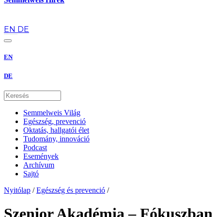
hu
EN
DE
EN
DE
Semmelweis Világ
Egészség, prevenció
Oktatás, hallgatói élet
Tudomány, innováció
Podcast
Események
Archívum
Sajtó
Nyitólap
/
Egészség és prevenció
/
Szenior Akadémia – Fókuszban