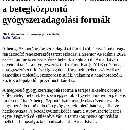
a betegközpontú
gyógyszeradagolási formák
2021. december 12. vasárnap
Közzétette:
Szabó Ádám
A betegközpontú gyógyszeradagolási formákról, illetve hatóanyag-
felszabadító rendszerekről tartott előadást a Szenior Akadémia 2021-
es őszi online szemeszterének hetedik alkalmán dr. Antal István
egyetemi tanár, a Gyógyszerésztudományi Kar (GYTK) dékánja, a
Gyógyszerészeti Intézet igazgatója. Egyebek mellett szó esett az
ozmotikus tabletták, szenzoros pirulák, valamint a nanohordozók,
köztük a lopakodó liposzóma titkáról is.
A megfelelő gyógyszeradagolási forma a terápia sikerének fontos
előfeltétele, melynek kapcsán egyre több figyelem irányul a páciens
preferenciáira. A betegközpontú hatóanyagleadás révén ugyanis
nagymértékben növelhető a gyógyszerek tolerálhatósága, illetve
hatékonysága. A betegegyüttműködés mára a gyógyszerfejlesztés
egyik alapvető célkitűzésévé vált, a farmakokinetika optimálása
mellett – hangsúlyozta előadásában dr. Antal István.