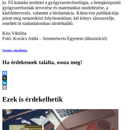
ki. Fő kutatási területei a gyógyszertechnológia, a betegközpontú
gyógyszerformák tervezése és matematikai modellezése, a
kísérlettervezés, valamint a biofarmácia. Kilencven publikációja
jelent meg nemzetközi folyóiratokban; két könyv társszerzője,
emellett öt szabadalomban társfeltaláló.
Kiss Viktória
Fotó: Kovács Attila – Semmelweis Egyetem (illusztráció)
Szenior akadémia
Ha érdekesnek találta, ossza meg!
Facebook
X
LinkedIn
Print
Ezek is érdekelhetik