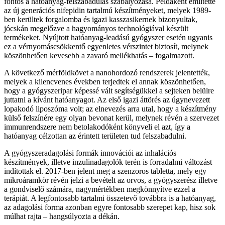
fontos a hatóanyag-felszabadulás szabályozása. Példaként említette
az új generációs nifepidin tartalmú készítményeket, melyek 1989-
ben kerültek forgalomba és igazi kasszasikernek bizonyultak,
jócskán megelőzve a hagyományos technológiával készült
termékeket. Nyújtott hatóanyag-leadású gyógyszer esetén ugyanis
ez a vérnyomáscsökkentő egyenletes vérszintet biztosít, melynek
köszönhetően kevesebb a zavaró mellékhatás – fogalmazott.
A következő mérföldkövet a nanohordozó rendszerek jelentették,
melyek a kilencvenes években terjedtek el annak köszönhetően,
hogy a gyógyszeripar képessé vált segítségükkel a sejteken belülre
juttatni a kívánt hatóanyagot. Az első igazi áttörés az úgynevezett
lopakodó liposzóma volt; az elnevezés arra utal, hogy a készítmény
külső felszínére egy olyan bevonat kerül, melynek révén a szervezet
immunrendszere nem betolakodóként könyveli el azt, így a
hatóanyag célzottan az érintett területen tud felszabadulni.
A gyógyszeradagolási formák innovációi az inhalációs
készítmények, illetve inzulinadagolók terén is forradalmi változást
indítottak el. 2017-ben jelent meg a szenzoros tabletta, mely egy
mikroáramkör révén jelzi a bevételt az orvos, a gyógyszerész illetve
a gondviselő számára, nagymértékben megkönnyítve ezzel a
terápiát. A legfontosabb tartalmi összetevő továbbra is a hatóanyag,
az adagolási forma azonban egyre fontosabb szerepet kap, hisz sok
múlhat rajta – hangsúlyozta a dékán.