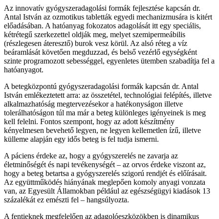
Az innovatív gyógyszeradagolási formák fejlesztése kapcsán dr.
Antal István az ozmotikus tabletták egyedi mechanizmusára is kitért
előadásában. A hatóanyag fokozatos adagolását itt egy speciális,
kétrétegű szerkezettel oldják meg, melyet szemipermeábilis
(részlegesen áteresztő) burok vesz körül. Az alsó réteg a víz
beáramlását követően megduzzad, és belső vezérlő egységként
szinte programozott sebességgel, egyenletes ütemben szabadítja fel a
hatóanyagot.
A betegközpontú gyógyszeradagolási formák kapcsán dr. Antal
István emlékeztetett arra: az összetétel, technológiai felépítés, illetve
alkalmazhatóság megtervezésekor a hatékonyságon illetve
tolerálhatóságon túl ma már a beteg különleges igényeinek is meg
kell felelni. Fontos szempont, hogy az adott készítmény
kényelmesen bevehető legyen, ne legyen kellemetlen ízű, illetve
külleme alapján egy idős beteg is fel tudja ismerni.
A páciens érdeke az, hogy a gyógyszerelés ne zavarja az
életminőségét és napi tevékenységét – az orvos érdeke viszont az,
hogy a beteg betartsa a gyógyszerelés szigorú rendjét és előírásait.
Az együttműködés hiányának meglepően komoly anyagi vonzata
van, az Egyesült Államokban például az egészségügyi kiadások 13
százalékát ez emészti fel – hangsúlyozta.
A fentieknek megfelelően az adagolóeszközökben is dinamikus