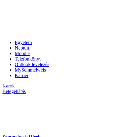
Egyetem
Neptun
Moodle
Telefonkönyv
Outlook levelezés
MySemmelweis
Karrier
Karok
Betegellátás
Semmelweis Hírek