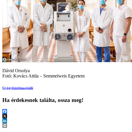
Dávid Orsolya
Fotó: Kovács Attila – Semmelweis Egyetem
Gyógyítás
témaajánló
Ha érdekesnek találta, ossza meg!
Facebook
X
LinkedIn
Print