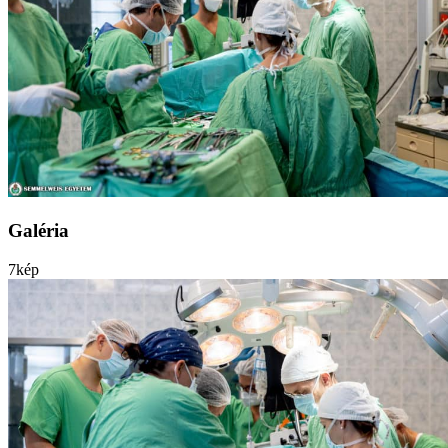
Galéria
7
kép