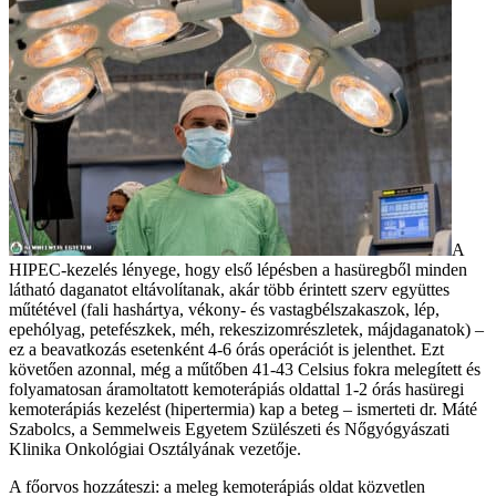
A
HIPEC-kezelés lényege, hogy első lépésben a hasüregből minden
látható daganatot eltávolítanak, akár több érintett szerv együttes
műtétével (fali hashártya, vékony- és vastagbélszakaszok, lép,
epehólyag, petefészkek, méh, rekeszizomrészletek, májdaganatok) –
ez a beavatkozás esetenként 4-6 órás operációt is jelenthet. Ezt
követően azonnal, még a műtőben 41-43 Celsius fokra melegített és
folyamatosan áramoltatott kemoterápiás oldattal 1-2 órás hasüregi
kemoterápiás kezelést (hipertermia) kap a beteg – ismerteti dr. Máté
Szabolcs, a Semmelweis Egyetem Szülészeti és Nőgyógyászati
Klinika Onkológiai Osztályának vezetője.
A főorvos hozzáteszi: a meleg kemoterápiás oldat közvetlen