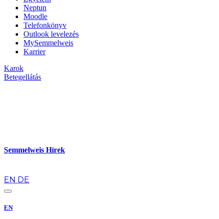
Neptun
Moodle
Telefonkönyv
Outlook levelezés
MySemmelweis
Karrier
Karok
Betegellátás
Semmelweis Hírek
hu
EN
DE
EN