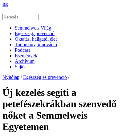
DE
Semmelweis Világ
Egészség, prevenció
Oktatás, hallgatói élet
Tudomány, innováció
Podcast
Események
Archívum
Sajtó
Nyitólap
/
Egészség és prevenció
/
Új kezelés segíti a
petefészekrákban szenvedő
nőket a Semmelweis
Egyetemen