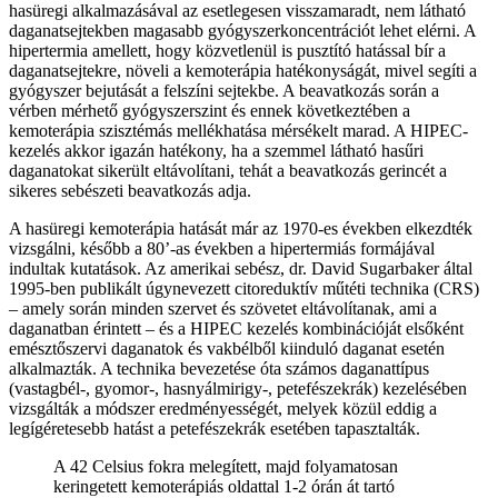
hasüregi alkalmazásával az esetlegesen visszamaradt, nem látható
daganatsejtekben magasabb gyógyszerkoncentrációt lehet elérni. A
hipertermia amellett, hogy közvetlenül is pusztító hatással bír a
daganatsejtekre, növeli a kemoterápia hatékonyságát, mivel segíti a
gyógyszer bejutását a felszíni sejtekbe. A beavatkozás során a
vérben mérhető gyógyszerszint és ennek következtében a
kemoterápia szisztémás mellékhatása mérsékelt marad. A HIPEC-
kezelés akkor igazán hatékony, ha a szemmel látható hasűri
daganatokat sikerült eltávolítani, tehát a beavatkozás gerincét a
sikeres sebészeti beavatkozás adja.
A hasüregi kemoterápia hatását már az 1970-es években elkezdték
vizsgálni, később a 80’-as években a hipertermiás formájával
indultak kutatások. Az amerikai sebész, dr. David Sugarbaker által
1995-ben publikált úgynevezett citoreduktív műtéti technika (CRS)
– amely során minden szervet és szövetet eltávolítanak, ami a
daganatban érintett – és a HIPEC kezelés kombinációját elsőként
emésztőszervi daganatok és vakbélből kiinduló daganat esetén
alkalmazták. A technika bevezetése óta számos daganattípus
(vastagbél-, gyomor-, hasnyálmirigy-, petefészekrák) kezelésében
vizsgálták a módszer eredményességét, melyek közül eddig a
legígéretesebb hatást a petefészekrák esetében tapasztalták.
A 42 Celsius fokra melegített, majd folyamatosan
keringetett kemoterápiás oldattal 1-2 órán át tartó