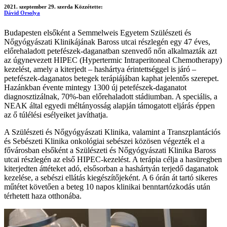
2021. szeptember 29. szerda
Közzétette:
Dávid Orsolya
Budapesten elsőként a Semmelweis Egyetem Szülészeti és
Nőgyógyászati Klinikájának Baross utcai részlegén egy 47 éves,
előrehaladott petefészek-daganatban szenvedő nőn alkalmazták azt
az úgynevezett HIPEC (Hypertermic Intraperitoneal Chemotherapy)
kezelést, amely a kiterjedt – hashártya érintettséggel is járó –
petefészek-daganatos betegek terápiájában kaphat jelentős szerepet.
Hazánkban évente mintegy 1300 új petefészek-daganatot
diagnosztizálnak, 70%-ban előrehaladott stádiumban. A speciális, a
NEAK által egyedi méltányosság alapján támogatott eljárás éppen
az ő túlélési esélyeiket javíthatja.
A Szülészeti és Nőgyógyászati Klinika, valamint a Transzplantációs
és Sebészeti Klinika onkológiai sebészei közösen végezték el a
fővárosban elsőként a Szülészeti és Nőgyógyászati Klinika Baross
utcai részlegén az első HIPEC-kezelést. A terápia célja a hasüregben
kiterjedten áttéteket adó, elsősorban a hashártyán terjedő daganatok
kezelése, a sebészi ellátás kiegészítőjeként. A 6 órán át tartó sikeres
műtétet követően a beteg 10 napos klinikai benntartózkodás után
térhetett haza otthonába.