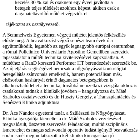
kezelés 30 %-kal és csaknem egy évvel javította a
betegek teljes túlélését azokhoz képest, akiken csak a
daganateltávolító műtétet végezték el
– tájékoztat az osztályvezető.
A Semmelweis Egyetemen végzett műtétet jelentős felkészülés
előzte meg. A beavatkozást végző sebészi team évek óta
együttműködik, legutóbb az egyik legnagyobb európai centrumban,
a római Policlinico Universitario Agostino Gemelliben szereztek
tapasztalatot a műtéti technika kivitelezésével kapcsolatban. A
műtéthez a RanD korszerű Performer HT berendezését szerezték be.
Az új eljárás segítségével nemcsak a nőgyógyászati-onkológiai
betegellátás színvonala emelkedik, hanem potenciálisan más,
elsősorban hashártyát érintő daganatos betegségekben is
alkalmazható lehet a technika, továbbá nemzetközi vizsgálatokhoz is
csatlakozni tudnak a klinikák jövőben – hangsúlyozza dr. Máté
Szabolcs osztályvezető és dr. Huszty Gergely, a Transzplantációs és
Sebészeti Klinika adjunktusa.
Dr. Ács Nándor egyetemi tanár, a Szülészeti és Nőgyógyászati
Klinika igazgatója kiemelte: a dr. Máté Szabolcs vezetésével
megvalósult, összetett szervezési feladatokat, multidiszciplináris
ismereteket és magas színvonalú operatív tudást igénylő beavatkozás
során ismét megmutatkozott a két klinika kimagaslóan jó