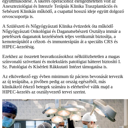
együttműködése. A sikeres operációhoz elengedhetetlen volt az
Aneszteziológiai és Intenzív Terápiás Klinika Traszplantációs és
Sebészeti Klinikán működő, a csapattal hosszú ideje együtt dolgozó
orvoscsoportja is.
A Szülészeti és Nőgyógyászati Klinika évtizedek óta működő
Nőgyógyászati Onkológiai és Daganatsebészeti Osztálya immár a
petefészek daganatok kezelésének teljes vertikumát biztosítja, a
kemoterápiától a célzott- és immunterápián át a speciális CRS és
HIPEC-kezelésig.
Ezekhez az összetett beavatkozásokhoz nélkülözhetetlen a magas
színvonalú szövettani és molekuláris patológiai hátteret biztosító I.
Sz. Patológiai és Kísérleti Rákkutató Intézet támogatása is.
Az elkövetkező egy évben minimum tíz páciens bevonását tervezik
az új terápiába, a jövőben pedig az ország egészéből, más
klinikákról érkező betegek számára is elérhetővé válik majd a
HIPEC-kezelés az osztályvezető tervei szerint.