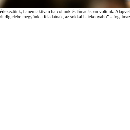
dekeztünk, hanem aktívan harcoltunk és támadásban voltunk. Alapvetőe
a mindig elébe megyünk a feladatnak, az sokkal hatékonyabb” – fogalmazo