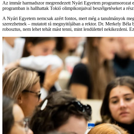
Az immár harmadszor megrendezett Nyári Egyetem programsorozat első 
programban is hallhattak Tokió olimpikonjaival beszélgetéseket a rés
A Nyári Egyetem nemcsak azért fontos, mert még a tanulmányok megkezdé
szerezhetnek – mutatott rá megnyitójában a rektor. Dr. Merkely Bé
robosztus, nem lehet tehát mást tenni, mint lendülettel nekikezdeni. 