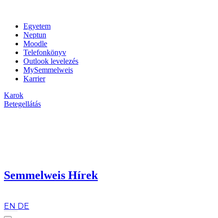
Egyetem
Neptun
Moodle
Telefonkönyv
Outlook levelezés
MySemmelweis
Karrier
Karok
Betegellátás
Semmelweis Hírek
hu
EN
DE