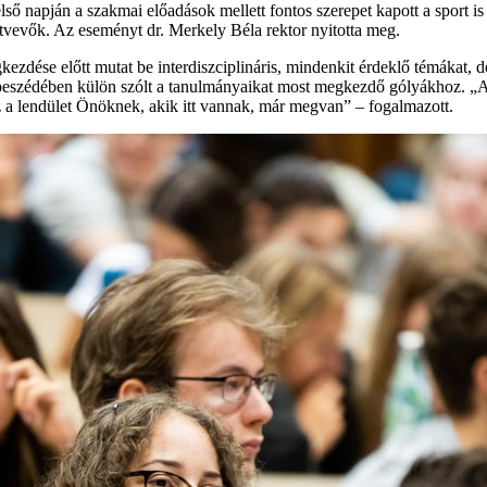
napján a szakmai előadások mellett fontos szerepet kapott a sport is
ztvevők. Az eseményt dr. Merkely Béla rektor nyitotta meg.
se előtt mutat be interdiszciplináris, mindenkit érdeklő témákat, de a
la beszédében külön szólt a tanulmányaikat most megkezdő gólyákhoz.
Ez a lendület Önöknek, akik itt vannak, már megvan” – fogalmazott.