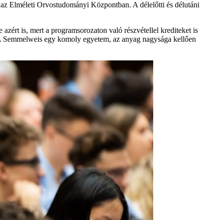
 az Elméleti Orvostudományi Központban. A délelőtti és délutáni
zért is, mert a programsorozaton való részvétellel krediteket is
 „A Semmelweis egy komoly egyetem, az anyag nagysága kellően