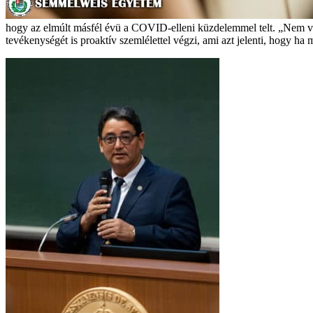
hogy az elmúlt másfél évü a COVID-elleni küzdelemmel telt. „Nem vé
tevékenységét is proaktív szemlélettel végzi, ami azt jelenti, hogy h