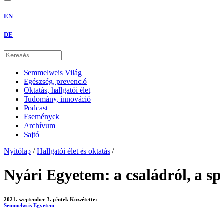
EN
DE
Semmelweis Világ
Egészség, prevenció
Oktatás, hallgatói élet
Tudomány, innováció
Podcast
Események
Archívum
Sajtó
Nyitólap
/
Hallgatói élet és oktatás
/
Nyári Egyetem: a családról, a sp
2021. szeptember 3. péntek
Közzétette:
Semmelweis Egyetem