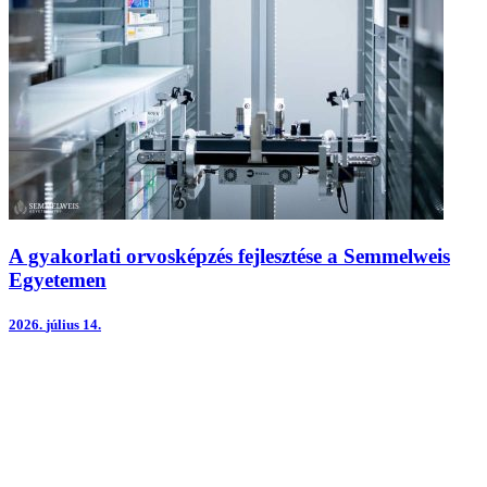
A gyakorlati orvosképzés fejlesztése a Semmelweis
Egyetemen
2026.
július 14.