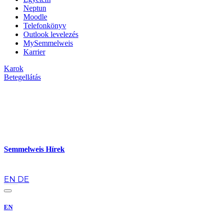
Neptun
Moodle
Telefonkönyv
Outlook levelezés
MySemmelweis
Karrier
Karok
Betegellátás
Semmelweis Hírek
hu
EN
DE
EN