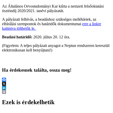
Az Általános Orvostudományi Kar kiírta a nemzeti felsőoktatási
ösztöndíj 2020/2021. tanévi pályázatát.
A pályázati felhívás, a beadáshoz szükséges mellékletek, az
elbírálási szempontok és határidők dokumentumai
erre a linkre
kattintva tölthetők le.
Beadási határidő:
2020. július 20. 12 óra.
(Figyelem: A teljes pályázati anyagot a Neptun rendszeren keresztül
elektronikusan kell benyújtani!)
Ha érdekesnek találta, ossza meg!
Facebook
X
LinkedIn
Print
Ezek is érdekelhetik