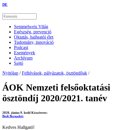
DE
Semmelweis Világ
Egészség, prevenció
Oktatás, hallgatói élet
Tudomány, innováció
Podcast
Események
Archívum
Sajtó
Nyitólap
/
Felhívások, pályázatok, ösztöndíjak
/
ÁOK Nemzeti felsőoktatási
ösztöndíj 2020/2021. tanév
2020. június 9. kedd
Közzétette:
Bódi Bernadett
Kedves Hallgató!