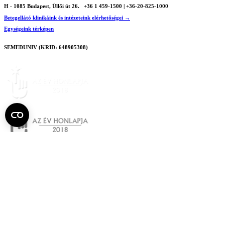
H - 1085 Budapest, Üllői út 26.
+36 1 459-1500 | +36-20-825-1000
Betegellátó klinikáink és intézeteink elérhetőségei →
Egységeink térképen
SEMEDUNIV (KRID: 648905308)