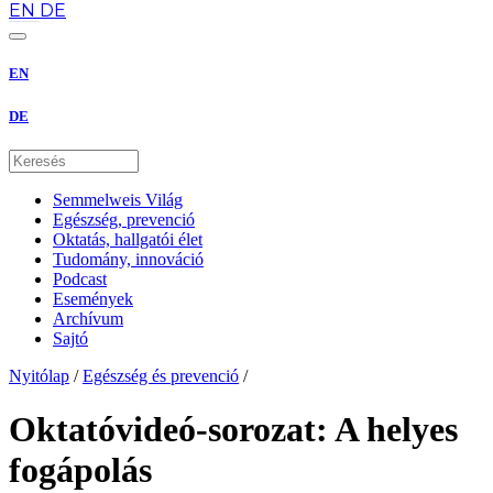
EN
DE
EN
DE
Semmelweis Világ
Egészség, prevenció
Oktatás, hallgatói élet
Tudomány, innováció
Podcast
Események
Archívum
Sajtó
Nyitólap
/
Egészség és prevenció
/
Oktatóvideó-sorozat: A helyes
fogápolás