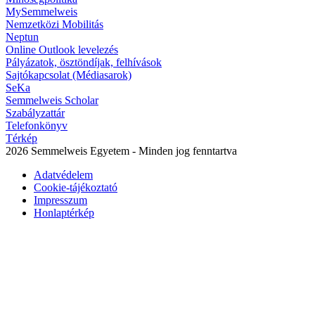
MySemmelweis
Nemzetközi Mobilitás
Neptun
Online Outlook levelezés
Pályázatok, ösztöndíjak, felhívások
Sajtókapcsolat (Médiasarok)
SeKa
Semmelweis Scholar
Szabályzattár
Telefonkönyv
Térkép
2026 Semmelweis Egyetem - Minden jog fenntartva
Adatvédelem
Cookie-tájékoztató
Impresszum
Honlaptérkép