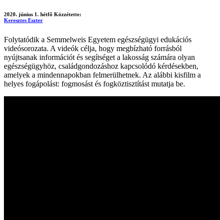
2020. június 1. hétfő
Közzétette:
Keresztes Eszter
Folytatódik a Semmelweis Egyetem egészségügyi edukációs
videósorozata. A videók célja, hogy megbízható forrásból
nyújtsanak információt és segítséget a lakosság számára olyan
egészségügyhöz, családgondozáshoz kapcsolódó kérdésekben,
amelyek a mindennapokban felmerülhetnek. Az alábbi kisfilm a
helyes fogápolást: fogmosást és fogköztisztítást mutatja be.