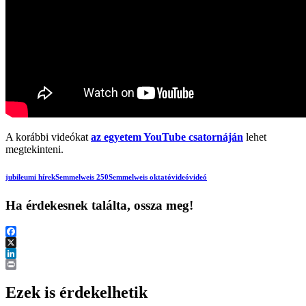
A korábbi videókat
az egyetem YouTube csatornáján
lehet
megtekinteni.
jubileumi hírek
Semmelweis 250
Semmelweis oktatóvideó
videó
Ha érdekesnek találta, ossza meg!
Facebook
X
LinkedIn
Print
Ezek is érdekelhetik