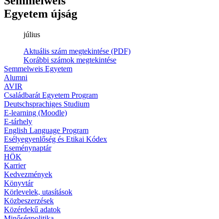
Semmelweis
Egyetem újság
július
Aktuális szám megtekintése (PDF)
Korábbi számok megtekintése
Semmelweis Egyetem
Alumni
AVIR
Családbarát Egyetem Program
Deutschsprachiges Studium
E-learning (Moodle)
E-tárhely
English Language Program
Esélyegyenlőség és Etikai Kódex
Eseménynaptár
HÖK
Karrier
Kedvezmények
Könyvtár
Körlevelek, utasítások
Közbeszerzések
Közérdekű adatok
Minőségpolitika