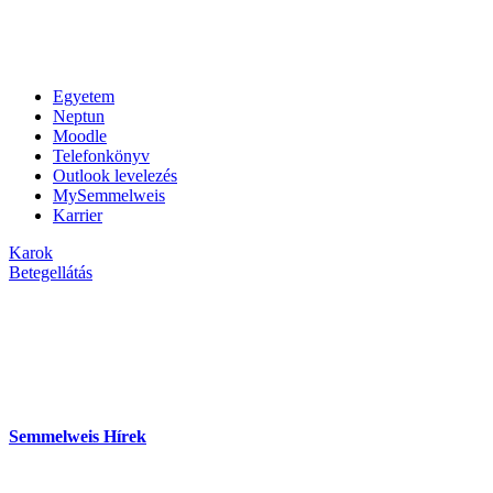
Egyetem
Neptun
Moodle
Telefonkönyv
Outlook levelezés
MySemmelweis
Karrier
Karok
Betegellátás
Semmelweis Hírek
hu