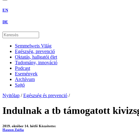
EN
DE
Semmelweis Világ
Egészség, prevenció
Oktatás, hallgatói élet
Tudomány, innováció
Podcast
Események
Archívum
Sajtó
Nyitólap
/
Egészség és prevenció
/
Indulnak a tb támogatott kiviz
2019. október 14. hétfő
Közzétette:
Haszon Zsófia