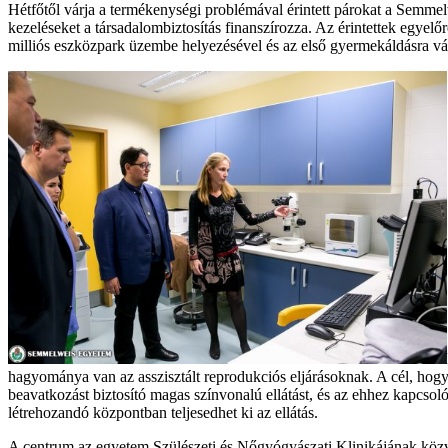
Hétfőtől várja a termékenységi problémával érintett párokat a Semm
kezeléseket a társadalombiztosítás finanszírozza. Az érintettek egye
milliós eszközpark üzembe helyezésével és az első gyermekáldásra v
hagyománya van az asszisztált reprodukciós eljárásoknak. A cél, hogy 
beavatkozást biztosító magas színvonalú ellátást, és az ehhez kapcsoló
létrehozandó központban teljesedhet ki az ellátás.
A centrum az egyetem Szülészeti és Nőgyógyászati Klinikájának közvet