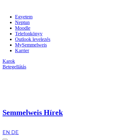
Egyetem
Neptun
Moodle
Telefonkönyv
Outlook levelezés
MySemmelweis
Karrier
Karok
Betegellátás
Semmelweis Hírek
hu
EN
DE