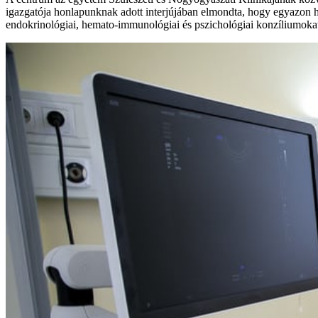
igazgatója honlapunknak adott interjújában elmondta, hogy egyazon hel
endokrinológiai, hemato-immunológiai és pszichológiai konzíliumoka