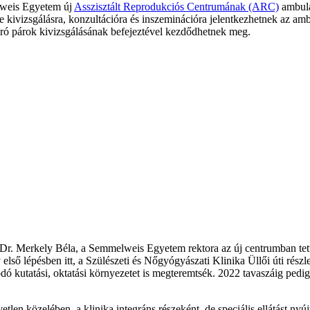
elweis Egyetem új
Asszisztált Reprodukciós Centrumának (ARC)
ambulán
lőre kivizsgálásra, konzultációra és inszeminációra jelentkezhetnek az 
áró párok kivizsgálásának befejeztével kezdődhetnek meg.
Dr. Merkely Béla, a Semmelweis Egyetem rektora az új centrumban tet
első lépésben itt, a Szülészeti és Nőgyógyászati Klinika Üllői úti részl
dó kutatási, oktatási környezetet is megteremtsék. 2022 tavaszáig pedig,
len közelében, a klinika integráns részeként, de speciális ellátást n