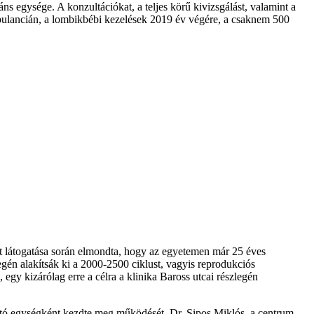
s egysége. A konzultációkat, a teljes körű kivizsgálást, valamint a
ambulancián, a lombikbébi kezelések 2019 év végére, a csaknem 500
t látogatása során elmondta, hogy az egyetemen már 25 éves
egén alakítsák ki a 2000-2500 ciklust, vagyis reprodukciós
 egy kizárólag erre a célra a klinika Baross utcai részlegén
yújtó egységként kezdte meg működését. Dr. Sipos Miklós, a centrum