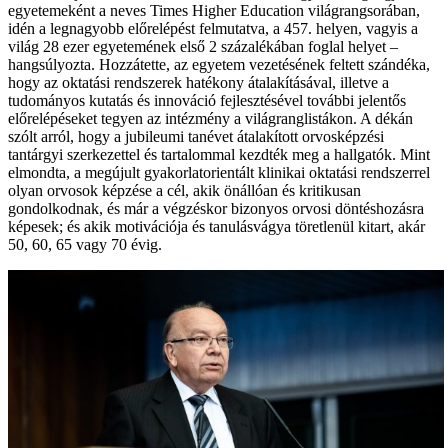
egyetemeként a neves Times Higher Education világrangsorában,
idén a legnagyobb előrelépést felmutatva, a 457. helyen, vagyis a
világ 28 ezer egyetemének első 2 százalékában foglal helyet –
hangsúlyozta. Hozzátette, az egyetem vezetésének feltett szándéka,
hogy az oktatási rendszerek hatékony átalakításával, illetve a
tudományos kutatás és innováció fejlesztésével további jelentős
előrelépéseket tegyen az intézmény a világranglistákon. A dékán
szólt arról, hogy a jubileumi tanévet átalakított orvosképzési
tantárgyi szerkezettel és tartalommal kezdték meg a hallgatók. Mint
elmondta, a megújult gyakorlatorientált klinikai oktatási rendszerrel
olyan orvosok képzése a cél, akik önállóan és kritikusan
gondolkodnak, és már a végzéskor bizonyos orvosi döntéshozásra
képesek; és akik motivációja és tanulásvágya töretlenül kitart, akár
50, 60, 65 vagy 70 évig.