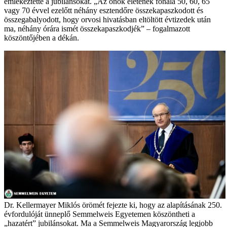
emlékeztette a jubilánsokat. „Az önök életének fonala 50, 60, 65
vagy 70 évvel ezelőtt néhány esztendőre összekapaszkodott és
összegabalyodott, hogy orvosi hivatásban eltöltött évtizedek után
ma, néhány órára ismét összekapaszkodjék” – fogalmazott
köszöntőjében a dékán.
Dr. Kellermayer Miklós örömét fejezte ki, hogy az alapításának 250.
évfordulóját ünneplő Semmelweis Egyetemen köszöntheti a
„hazatért” jubilánsokat. Ma a Semmelweis Magyarország legjobb