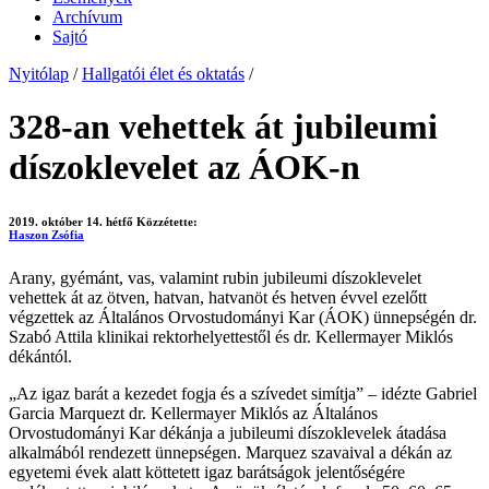
Archívum
Sajtó
Nyitólap
/
Hallgatói élet és oktatás
/
328-an vehettek át jubileumi
díszoklevelet az ÁOK-n
2019. október 14. hétfő
Közzétette:
Haszon Zsófia
Arany, gyémánt, vas, valamint rubin jubileumi díszoklevelet
vehettek át az ötven, hatvan, hatvanöt és hetven évvel ezelőtt
végzettek az Általános Orvostudományi Kar (ÁOK) ünnepségén dr.
Szabó Attila klinikai rektorhelyettestől és dr. Kellermayer Miklós
dékántól.
„Az igaz barát a kezedet fogja és a szívedet simítja” – idézte Gabriel
Garcia Marquezt dr. Kellermayer Miklós az Általános
Orvostudományi Kar dékánja a jubileumi díszoklevelek átadása
alkalmából rendezett ünnepségen. Marquez szavaival a dékán az
egyetemi évek alatt köttetett igaz barátságok jelentőségére