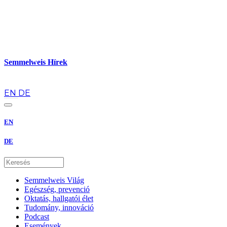
Semmelweis Hírek
hu
EN
DE
EN
DE
Semmelweis Világ
Egészség, prevenció
Oktatás, hallgatói élet
Tudomány, innováció
Podcast
Események