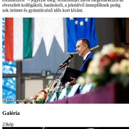
elveszített kollégákról, barátokról, a jelenlévő ünneplőknek pedig
sok örömet és gyümölcsöző idős kort kívánt.
Galéria
23
kép