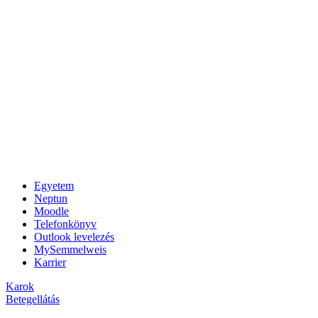
Egyetem
Neptun
Moodle
Telefonkönyv
Outlook levelezés
MySemmelweis
Karrier
Karok
Betegellátás