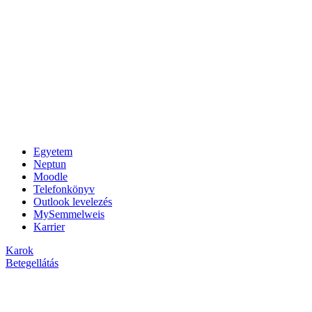
Egyetem
Neptun
Moodle
Telefonkönyv
Outlook levelezés
MySemmelweis
Karrier
Karok
Betegellátás