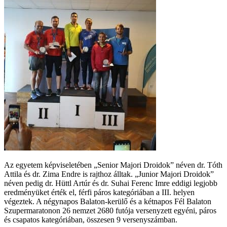
Az egyetem képviseletében „Senior Majori Droidok” néven dr. Tóth
Attila és dr. Zima Endre is rajthoz álltak. „Junior Majori Droidok”
néven pedig dr. Hüttl Artúr és dr. Suhai Ferenc Imre eddigi legjobb
eredményüket érték el, férfi páros kategóriában a III. helyen
végeztek. A négynapos Balaton-kerülő és a kétnapos Fél Balaton
Szupermaratonon 26 nemzet 2680 futója versenyzett egyéni, páros
és csapatos kategóriában, összesen 9 versenyszámban.