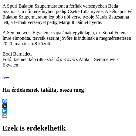
A Spuri Balaton Szupermaratont a férfiak versenyében Beda
Szabolcs, a női mezőnyben pedig Cseke Lilla nyerte. A kétnapos Fél
Balaton Szupermaraton legjobb női versenyzője Maráz Zsuzsanna
lett, a férfiak versenyét pedig Margull Dániel nyerte.
A Semmelweis Egyetem csapatának egyik tagja, dr. Suhai Ferenc
Imre elmondta, terveik szerint jövőre is indulnak a megmérettetésen
2020. március 5-8 között.
Bódi Bernadett
Fotó: kiemelt kép (illusztráció): Kovács Attila – Semmelweis
Egyetem
Sport
Ha érdekesnek találta, ossza meg!
Facebook
X
LinkedIn
Print
Ezek is érdekelhetik