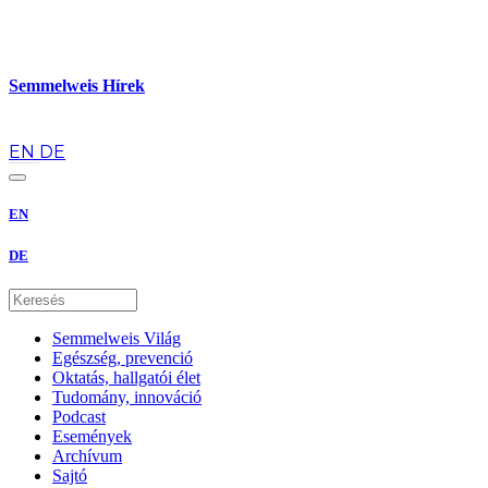
Semmelweis Hírek
hu
EN
DE
EN
DE
Semmelweis Világ
Egészség, prevenció
Oktatás, hallgatói élet
Tudomány, innováció
Podcast
Események
Archívum
Sajtó