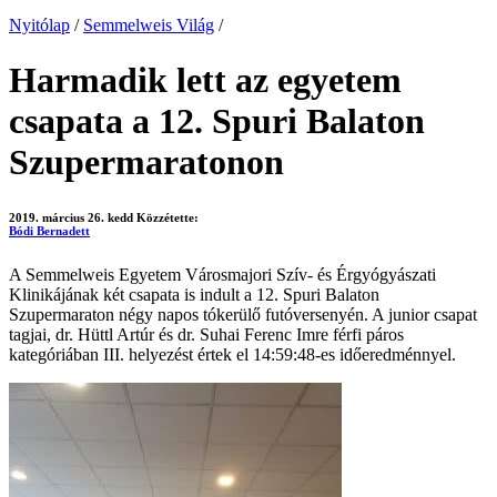
Nyitólap
/
Semmelweis Világ
/
Harmadik lett az egyetem
csapata a 12. Spuri Balaton
Szupermaratonon
2019. március 26. kedd
Közzétette:
Bódi Bernadett
A Semmelweis Egyetem Városmajori Szív- és Érgyógyászati
Klinikájának két csapata is indult a 12. Spuri Balaton
Szupermaraton négy napos tókerülő futóversenyén. A junior csapat
tagjai, dr. Hüttl Artúr és dr. Suhai Ferenc Imre férfi páros
kategóriában III. helyezést értek el 14:59:48-es időeredménnyel.