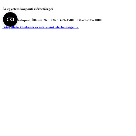
Az egyetem központi elérhetőségei
H - 1085 Budapest, Üllői út 26.
+36 1 459-1500 | +36-20-825-1000
Betegellátó klinikáink és intézeteink elérhetőségei →
Egységeink térképen
SEMEDUNIV (KRID: 648905308)