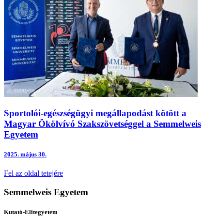
Sportolói-egészségügyi megállapodást kötött a
Magyar Ökölvívó Szakszövetséggel a Semmelweis
Egyetem
2025.
május 30.
Fel az oldal tetejére
Semmelweis Egyetem
Kutató-Elitegyetem