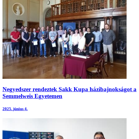
Negyedszer rendeztek Sakk Kupa házibajnokságot a
Semmelweis Egyetemen
2025.
június 4.