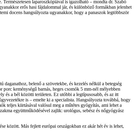
pe. Természetesen laparoszkópiával is igazolható – mondta dr. Szabó
gyanakkor erős hasi fájdalommal jár, és különböző formákban jelenhet
gyetemi docens hangsúlyozta ugyanakkor, hogy a panaszok legtöbbször
atú daganathoz, belenő a szövetekbe, és kezelés nélkül a betegség
 sokszor porc keménységű barnás, heges csomók 5 mm-nél mélyebben
és a bél közötti területen. Ez utóbbi a legtípusosabb, és az itt
húgyvezetékre is – emelte ki a specialista. Hangsúlyozta továbbá, hogy
k teljes kiirtásával valósul meg a műtétes gyógyítás, ami lehet a
bb szakma együttműködésével zajlik: urológus, sebész és nőgyógyász
e között. Más fejlett európai országokban ez akár hét év is lehet,