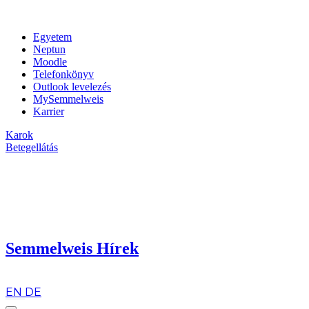
Egyetem
Neptun
Moodle
Telefonkönyv
Outlook levelezés
MySemmelweis
Karrier
Karok
Betegellátás
Semmelweis Hírek
hu
EN
DE