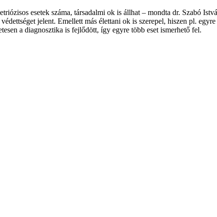
iózisos esetek száma, társadalmi ok is állhat – mondta dr. Szabó Istv
 védettséget jelent. Emellett más élettani ok is szerepel, hiszen pl. egy
sen a diagnosztika is fejlődött, így egyre több eset ismerhető fel.