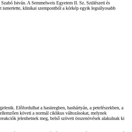
. Szabó István. A Semmelweis Egyetem II. Sz. Szülészeti és
 ismertette, klinikai szempontból a kórkép egyik legsúlyosabb
elenik. Előfordulhat a hasüregben, hashártyán, a petefészekben, a
ellemzően követi a normál ciklikus változásokat, melynek
reakciók jelenhetnek meg, belső szöveti összenövések alakulnak ki