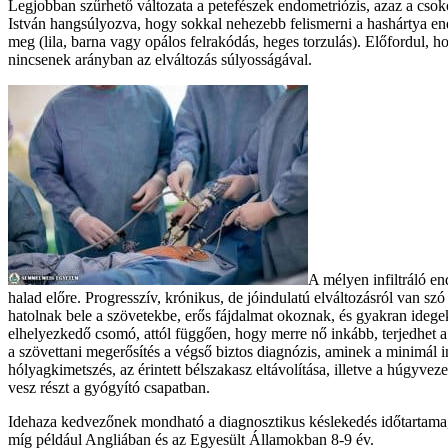
Legjobban szűrhető változata a petefészek endometriózis, azaz a csoko
István hangsúlyozva, hogy sokkal nehezebb felismerni a hashártya en
meg (lila, barna vagy opálos felrakódás, heges torzulás). Előfordul,
nincsenek arányban az elváltozás súlyosságával.
A mélyen infiltráló en
halad előre. Progresszív, krónikus, de jóindulatú elváltozásról van s
hatolnak bele a szövetekbe, erős fájdalmat okoznak, és gyakran idegeke
elhelyezkedő csomó, attól függően, hogy merre nő inkább, terjedhet a h
a szövettani megerősítés a végső biztos diagnózis, aminek a minimál i
hólyagkimetszés, az érintett bélszakasz eltávolítása, illetve a húgyv
vesz részt a gyógyító csapatban.
Idehaza kedvezőnek mondható a diagnosztikus késlekedés időtartama, ke
míg például Angliában és az Egyesült Államokban 8-9 év.