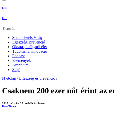
EN
DE
Semmelweis Világ
Egészség, prevenció
Oktatás, hallgatói élet
Tudomány, innováció
Podcast
Események
Archívum
Sajtó
Nyitólap
/
Egészség és prevenció
/
Csaknem 200 ezer nőt érint az 
2018. március 20. kedd
Közzétette:
Kele Tímea