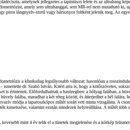
ládéciszta, amelynek jellegzetes a tapintásos lelete és az ultrahang ké
dometriózist, amely sem ultrahanggal, sem MR-rel nem mutatható ki, u
 hogy piros lángnyelv-szerű vagy bársonyos foltként jelenik meg. Az e
dometriózis a klinikailag legsúlyosabb változat: hasonlóan a rosszindul
zó – ismertette dr. Szabó István. Kitért arra is, hogy a kötőszövetes,
t is érintenek. Előfordulhatnak a hasüregben: a hólyag falában, a hüvely 
üvely falába, maradhat a két réteg között, és átterjedhet a bél falára, 
nvazív módja a laparoszkópos műtét során vett minta vizsgálata. A csomó
ezeték kimetszése, valamint ezután mindezek helyreállítása. A műtét tö
vesebb mint 4 év telik el a tünetek megjelenése és a kórkép felismerés