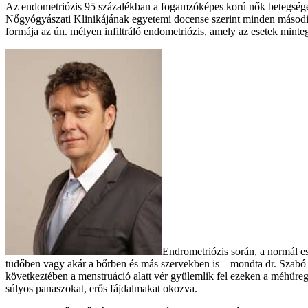
Az endometriózis 95 százalékban a fogamzóképes korú nők betegsége, i
Nőgyógyászati Klinikájának egyetemi docense szerint minden második-
formája az ún. mélyen infiltráló endometriózis, amely az esetek minteg
Endrometriózis során, a normál e
tüdőben vagy akár a bőrben és más szervekben is – mondta dr. Szabó 
következtében a menstruáció alatt vér gyülemlik fel ezeken a méhüre
súlyos panaszokat, erős fájdalmakat okozva.