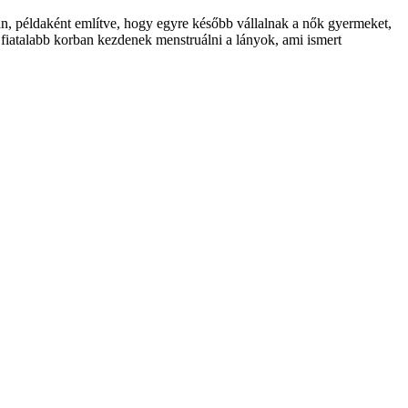
án, példaként említve, hogy egyre később vállalnak a nők gyermeket,
re fiatalabb korban kezdenek menstruálni a lányok, ami ismert