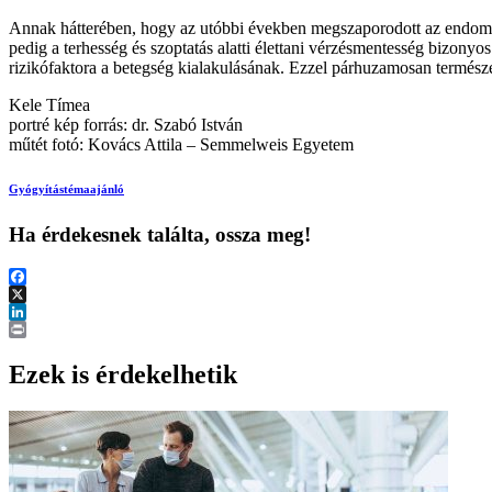
Annak hátterében, hogy az utóbbi években megszaporodott az endometr
pedig a terhesség és szoptatás alatti élettani vérzésmentesség bizonyos
rizikófaktora a betegség kialakulásának. Ezzel párhuzamosan természete
Kele Tímea
portré kép forrás: dr. Szabó István
műtét fotó: Kovács Attila – Semmelweis Egyetem
Gyógyítás
témaajánló
Ha érdekesnek találta, ossza meg!
Facebook
X
LinkedIn
Print
Ezek is érdekelhetik