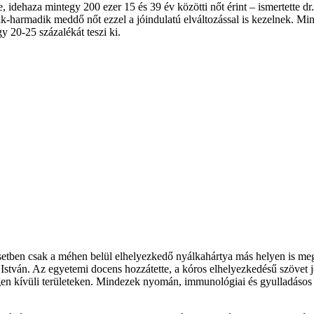
dehaza mintegy 200 ezer 15 és 39 év közötti nőt érint – ismertette dr
harmadik meddő nőt ezzel a jóindulatú elváltozással is kezelnek. Mint
y 20-25 százalékát teszi ki.
setben csak a méhen belül elhelyezkedő nyálkahártya más helyen is megj
István. Az egyetemi docens hozzátette, a kóros elhelyezkedésű szövet j
gen kívüli területeken. Mindezek nyomán, immunológiai és gyulladásos 