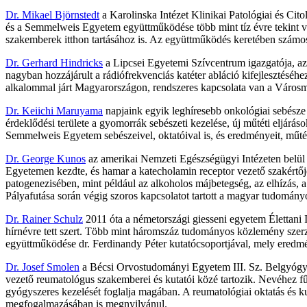
Dr. Mikael Björnstedt
a Karolinska Intézet Klinikai Patológiai és Cito
és a Semmelweis Egyetem együttműködése több mint tíz évre tekint vis
szakemberek itthon tartásához is. Az együttműködés keretében számo
Dr. Gerhard Hindricks
a Lipcsei Egyetemi Szívcentrum igazgatója, az e
nagyban hozzájárult a rádiófrekvenciás katéter abláció kifejlesztéséhe
alkalommal járt Magyarországon, rendszeres kapcsolata van a Városmaj
Dr. Keiichi Maruyama
napjaink egyik leghíresebb onkológiai sebésze 
érdeklődési területe a gyomorrák sebészeti kezelése, új műtéti eljárá
Semmelweis Egyetem sebészeivel, oktatóival is, és eredményeit, műté
Dr. George Kunos
az amerikai Nemzeti Egészségügyi Intézeten belü
Egyetemen kezdte, és hamar a katecholamin receptor vezető szakértőjé
patogenezisében, mint például az alkoholos májbetegség, az elhízás, a 
Pályafutása során végig szoros kapcsolatot tartott a magyar tudomány
Dr. Rainer Schulz
2011 óta a németországi giesseni egyetem Élettani I
hírnévre tett szert. Több mint háromszáz tudományos közlemény szerzőj
együttműködése dr. Ferdinandy Péter kutatócsoportjával, mely eredmé
Dr. Josef Smolen
a Bécsi Orvostudományi Egyetem III. Sz. Belgyógyás
vezető reumatológus szakemberei és kutatói közé tartozik. Nevéhez fű
gyógyszeres kezelését foglalja magában. A reumatológiai oktatás és 
megfogalmazásában is megnyilvánul.