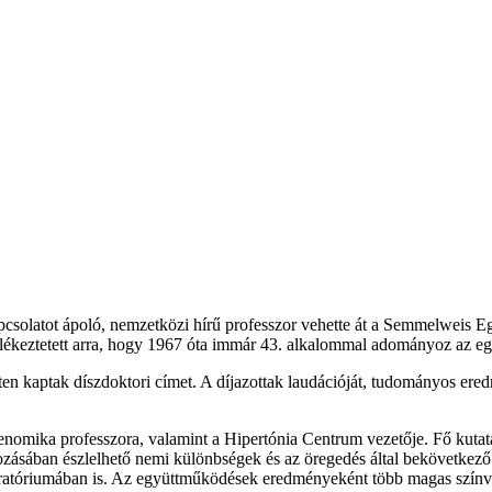
solatot ápoló, nemzetközi hírű professzor vehette át a Semmelweis E
eztetett arra, hogy 1967 óta immár 43. alkalommal adományoz az egyet
ten kaptak díszdoktori címet. A díjazottak laudációját, tudományos e
genomika professzora, valamint a Hipertónia Centrum vezetője. Fő kutat
ásában észlelhető nemi különbségek és az öregedés által bekövetkező r
ratóriumában is. Az együttműködések eredményeként több magas színvon