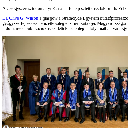
A Gyógyszerésztudományi Kar által felterjesztett díszdoktort dr. Zel
Dr. Clive G. Wilson
a glasgow-i Strathclyde Egyetem kutatóprofesszora
gyógyszerfejlesztés nemzetközileg elismert kutatója. Magyarországon 
tudományos publikációk is születtek. Jelenleg is folyamatban van egy