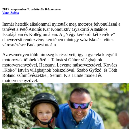
2017. szeptember 7. csütörtök
Közzétette:
Vona Zsófia
Immár hetedik alkalommal nyitották meg motoros felvonulással a
tanévet a Pető András Kar Konduktív Gyakorló Általános
Iskolájában és Kollégiumában. A „Négy kerékről két kerékre”
elnevezésű rendezvény keretében mintegy száz iskolást vittek
városnézésre Budapest utcáin.
Az eseményen több híresség is részt vett, így a gyerekek együtt
motoroztak többek között Talmácsi Gábor világbajnok
motorversenyzővel, Harsányi Levente műsorvezetővel, Kovács
„Koko” István világbajnok bokszolóval, Szabó Győző és Tóth
Roland színművészekkel, Semmi-Kis Tünde modell és
motorversenyzővel.