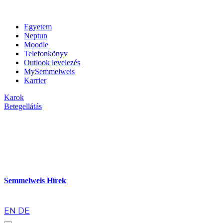
Egyetem
Neptun
Moodle
Telefonkönyv
Outlook levelezés
MySemmelweis
Karrier
Karok
Betegellátás
Semmelweis Hírek
hu
EN
DE