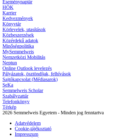
Eseménynaptár
HÖK
Karrier
Kedvezmények
Könyvtár
Körlevelek, utasítások
Közbeszerzések
Közérdekű adatok
Minőségpolitika
MySemmelweis
Nemzetközi Mobilitás
Neptun
Online Outlook levelezés
Pályázatok, ösztöndíjak, felhívások
Sajtókapcsolat (Médiasarok)
SeKa
Semmelweis Scholar
Szabályzattár
Telefonkönyv
Térkép
2026 Semmelweis Egyetem - Minden jog fenntartva
Adatvédelem
Cookie-tájékoztató
Impresszum