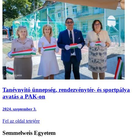
Tanévnyitó ünnepség, rendezvénytér- és sportpálya
avatás a PAK-on
2024.
szeptember 3.
Fel az oldal tetejére
Semmelweis Egyetem