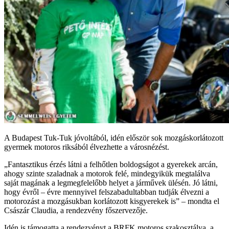
A Budapest Tuk-Tuk jóvoltából, idén először sok mozgáskorlátozott
gyermek motoros riksából élvezhette a városnézést.
„Fantasztikus érzés látni a felhőtlen boldogságot a gyerekek arcán,
ahogy szinte szaladnak a motorok felé, mindegyikük megtalálva
saját magának a legmegfelelőbb helyet a járművek ülésén. Jó látni,
hogy évről – évre mennyivel felszabadultabban tudják élvezni a
motorozást a mozgásukban korlátozott kisgyerekek is” – mondta el
Császár Claudia, a rendezvény főszervezője.
Idén is támogatta a rendezvényt a BRFK motoros szakosztálya, a