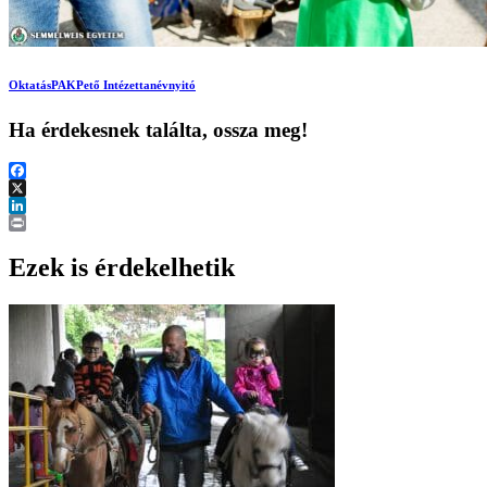
Oktatás
PAK
Pető Intézet
tanévnyitó
Ha érdekesnek találta, ossza meg!
Facebook
X
LinkedIn
Print
Ezek is érdekelhetik