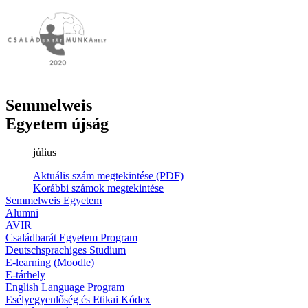
Semmelweis
Egyetem újság
július
Aktuális szám megtekintése (PDF)
Korábbi számok megtekintése
Semmelweis Egyetem
Alumni
AVIR
Családbarát Egyetem Program
Deutschsprachiges Studium
E-learning (Moodle)
E-tárhely
English Language Program
Esélyegyenlőség és Etikai Kódex