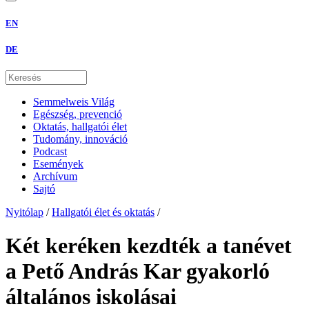
EN
DE
Semmelweis Világ
Egészség, prevenció
Oktatás, hallgatói élet
Tudomány, innováció
Podcast
Események
Archívum
Sajtó
Nyitólap
/
Hallgatói élet és oktatás
/
Két keréken kezdték a tanévet
a Pető András Kar gyakorló
általános iskolásai