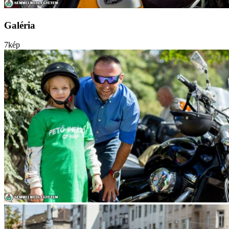
Galéria
7
kép