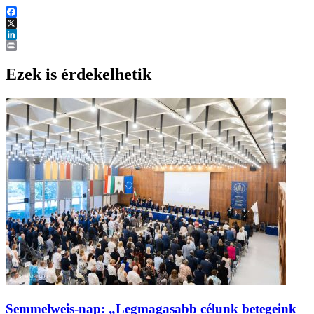
Facebook
X
LinkedIn
Print
Ezek is érdekelhetik
Semmelweis-nap: „Legmagasabb célunk betegeink