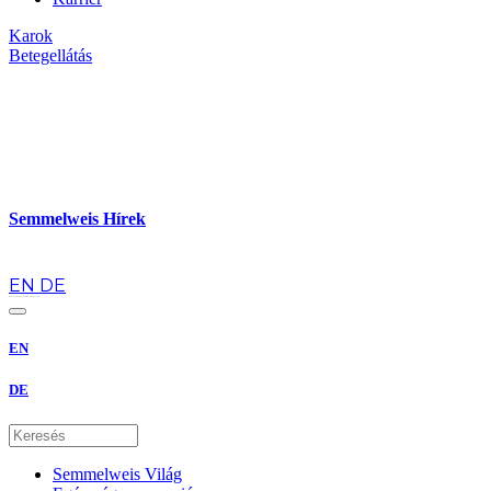
Karok
Betegellátás
Semmelweis Hírek
hu
EN
DE
EN
DE
Semmelweis Világ