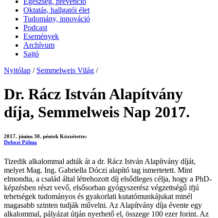
Egészség, prevenció
Oktatás, hallgatói élet
Tudomány, innováció
Podcast
Események
Archívum
Sajtó
Nyitólap
/
Semmelweis Világ
/
Dr. Rácz István Alapítvány
díja, Semmelweis Nap 2017.
2017. június 30. péntek
Közzétette:
Dobozi Pálma
Tizedik alkalommal adták át a dr. Rácz István Alapítvány díját,
melyet Mag. Ing. Gabriella Dóczi alapító tag ismertetett. Mint
elmondta, a család által létrehozott díj elsődleges célja, hogy a PhD-
képzésben részt vevő, elsősorban gyógyszerész végzettségű ifjú
tehetségek tudományos és gyakorlati kutatómunkájukat minél
magasabb szinten tudják művelni. Az Alapítvány díja évente egy
alkalommal, pályázat útján nyerhető el, összege 100 ezer forint. Az