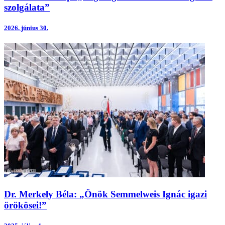
szolgálata”
2026.
június 30.
Dr. Merkely Béla: „Önök Semmelweis Ignác igazi
örökösei!”