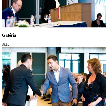
Galéria
3
kép