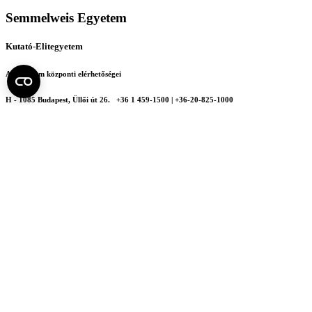
Semmelweis Egyetem
Kutató-Elitegyetem
Az egyetem központi elérhetőségei
H - 1085 Budapest, Üllői út 26.
+36 1 459-1500 | +36-20-825-1000
Betegellátó klinikáink és intézeteink elérhetőségei →
Egységeink térképen
SEMEDUNIV (KRID: 648905308)