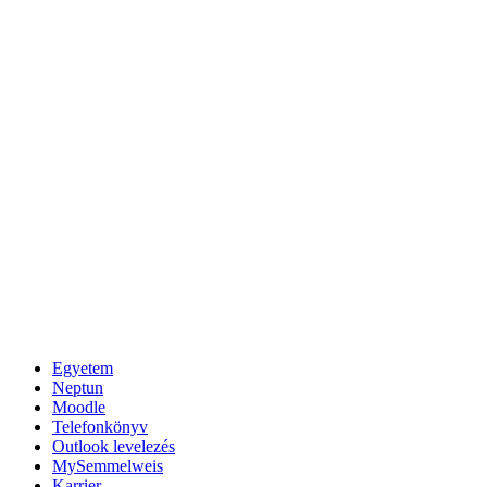
Egyetem
Neptun
Moodle
Telefonkönyv
Outlook levelezés
MySemmelweis
Karrier