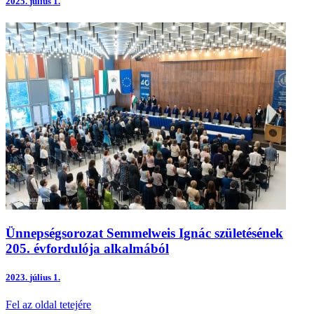
2025.
július 1.
Ünnepségsorozat Semmelweis Ignác születésének
205. évfordulója alkalmából
2023.
július 1.
Fel az oldal tetejére