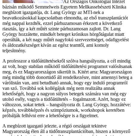
Az Országos Onkológiai Intézet
bázisán működő Semmelweis Egyetem Mellkassebészeti Klinika
megbízott igazgatója, dr. Lang György az MTI-nek a
beavatkozásokkal kapcsolatban elmondta, az első transzplantációt
még nappal kezdték, ezzel párhuzamosan érkezett a következő
riasztás, így a két műtét szinte párhuzamosan zajlott. Dr. Lang
György hozzátette, mindkét beteget krónikus hörgőtágulat miatt
operálták, a két nagy műtét nagyfokú szervezettséget, odafigyelést
és áldozatkészséget kíván az egész teamtől, ami komoly
teljesítmény.
A professzor a tüdőátültetésekről szólva hangsúlyozta, a cél mindig
az volt, hogy stabilan működő tüdőátültetési programot valósítsanak
meg, és ez Magyarországon sikerült is. Kitért arra: Magyarországon
még mindig több donortüdő áll rendelkezésre, mint amennyi beteg a
várólistán van, ami betudható annak, hogy egy induló programról
van szó. Továbbá sok kollégájuk még nem realizálta annak
lehetőségét, hogy a nagyon súlyos betegek számára van még egy
utolsó esély, vagyis a tüdőátültetés – fogalmazott. Azért, hogy ez
változzon, sokat tettek – hangsúlyozta dr. Lang György, hozzátéve:
képzés, továbbképzés és szimpóziumok, workshopok keretében
próbálják felhívni erre a lehetőségre is a figyelmet.
A megbízott igazgató jelezte, a régió országait tekintve
Magyarország élen áll a tüdőtranszplantációban, hiszen a környező