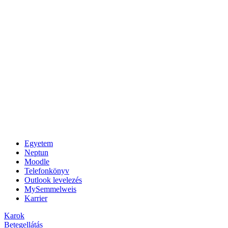
Egyetem
Neptun
Moodle
Telefonkönyv
Outlook levelezés
MySemmelweis
Karrier
Karok
Betegellátás