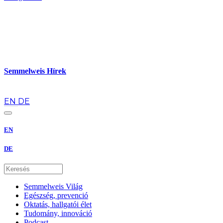
Semmelweis Hírek
hu
EN
DE
EN
DE
Semmelweis Világ
Egészség, prevenció
Oktatás, hallgatói élet
Tudomány, innováció
Podcast