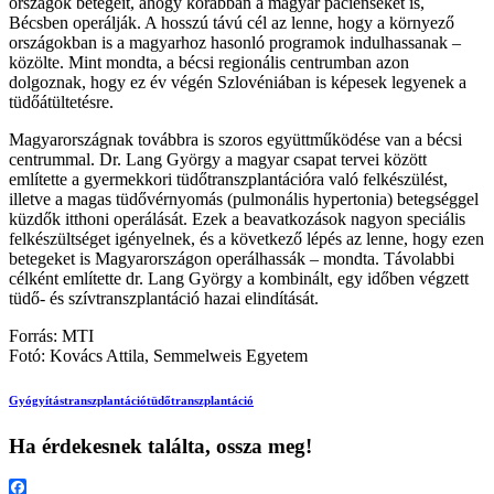
országok betegeit, ahogy korábban a magyar pácienseket is,
Bécsben operálják. A hosszú távú cél az lenne, hogy a környező
országokban is a magyarhoz hasonló programok indulhassanak –
közölte. Mint mondta, a bécsi regionális centrumban azon
dolgoznak, hogy ez év végén Szlovéniában is képesek legyenek a
tüdőátültetésre.
Magyarországnak továbbra is szoros együttműködése van a bécsi
centrummal. Dr. Lang György a magyar csapat tervei között
említette a gyermekkori tüdőtranszplantációra való felkészülést,
illetve a magas tüdővérnyomás (pulmonális hypertonia) betegséggel
küzdők itthoni operálását. Ezek a beavatkozások nagyon speciális
felkészültséget igényelnek, és a következő lépés az lenne, hogy ezen
betegeket is Magyarországon operálhassák – mondta. Távolabbi
célként említette dr. Lang György a kombinált, egy időben végzett
tüdő- és szívtranszplantáció hazai elindítását.
Forrás: MTI
Fotó: Kovács Attila, Semmelweis Egyetem
Gyógyítás
transzplantáció
tüdőtranszplantáció
Ha érdekesnek találta, ossza meg!