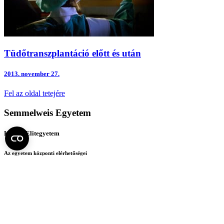
Tüdőtranszplantáció előtt és után
2013.
november 27.
Fel az oldal tetejére
Semmelweis Egyetem
Kutató-Elitegyetem
Az egyetem központi elérhetőségei
H - 1085 Budapest, Üllői út 26.
+36 1 459-1500 | +36-20-825-1000
Betegellátó klinikáink és intézeteink elérhetőségei →
Egységeink térképen
SEMEDUNIV (KRID: 648905308)