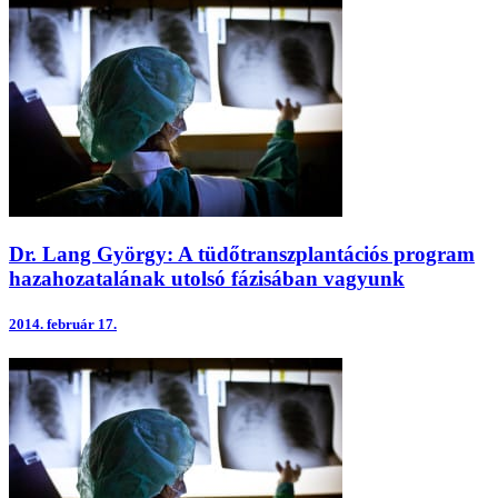
Dr. Lang György: A tüdőtranszplantációs program
hazahozatalának utolsó fázisában vagyunk
2014.
február 17.