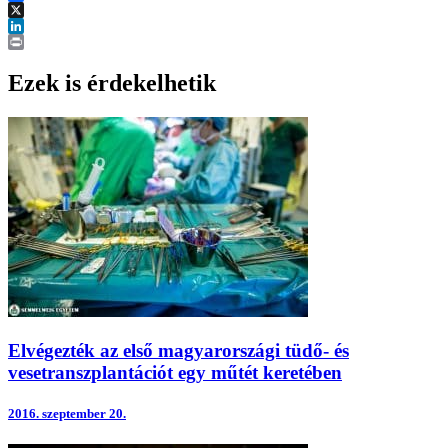
Facebook
X
LinkedIn
Print
Ezek is érdekelhetik
Elvégezték az első magyarországi tüdő- és
vesetranszplantációt egy műtét keretében
2016.
szeptember 20.