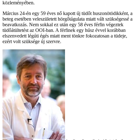
közleményében.
Március 24-én egy 59 éves nő kapott új tüdőt huszonötödikként, a
beteg esetében veleszületett hörgőtágulata miatt vált szükségessé a
beavatkozás. Nem sokkal ez után egy 58 éves férfin végeztek
tüdőátültetést az OOI-ban. A férfinek egy húsz évvel korábban
elszenvedett légúti égés miatt ment tönkre fokozatosan a tüdeje,
ezért volt szüksége új szervre.