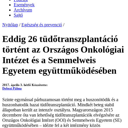
Események
Archívum
Sajtó
Nyitólap
/
Egészség és prevenció
/
Eddig 26 tüdőtranszplantáció
történt az Országos Onkológiai
Intézet és a Semmelweis
Egyetem együttműködésében
2017. április 3. hétfő
Közzétette:
Dobozi Pálma
Szinte egymással párhuzamosan történt meg a huszonötödik és a
huszonhatodik hazai tüdőtranszplantáció. Mindkét beteg stabil
állapotban került az intenzív osztályra. Magyarországon 2015
decembere óta van lehetőség tüdőtranszplantációk elvégzésére az
Országos Onkológiai Intézet (OOI) és Semmelweis Egyetem (SE)
együttműködésében – idézte fel a két intézmény közös