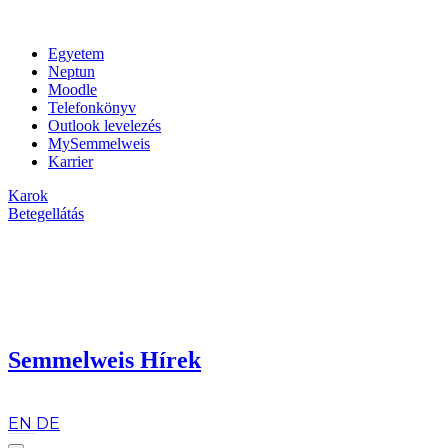
Egyetem
Neptun
Moodle
Telefonkönyv
Outlook levelezés
MySemmelweis
Karrier
Karok
Betegellátás
Semmelweis Hírek
hu
EN
DE