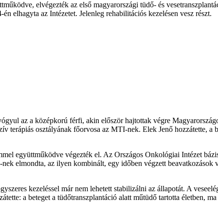
ködve, elvégezték az első magyarországi tüdő- és vesetranszplantáció
-én elhagyta az Intézetet. Jelenleg rehabilitációs kezelésen vesz részt.
yógyul az a középkorú férfi, akin először hajtottak végre Magyarország
nzív terápiás osztályának főorvosa az MTI-nek. Elek Jenő hozzátette, a
mmel együttműködve végezték el. Az Országos Onkológiai Intézet bá
-nek elmondta, az ilyen kombinált, egy időben végzett beavatkozások v
ógyszeres kezeléssel már nem lehetett stabilizálni az állapotát. A vesee
átette: a beteget a tüdőtranszplantáció alatt műtüdő tartotta életben, ma 