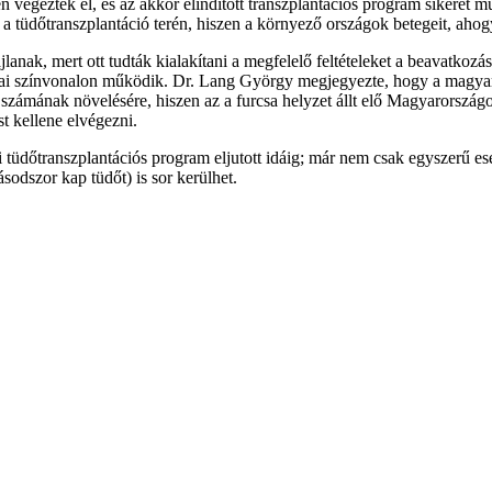
 végezték el, és az akkor elindított transzplantációs program sikerét mu
ll a tüdőtranszplantáció terén, hiszen a környező országok betegeit, ah
nak, mert ott tudták kialakítani a megfelelő feltételeket a beavatkozások
i színvonalon működik. Dr. Lang György megjegyezte, hogy a magyaro
k számának növelésére, hiszen az a furcsa helyzet állt elő Magyarorszá
t kellene elvégezni.
i tüdőtranszplantációs program eljutott idáig; már nem csak egyszerű e
sodszor kap tüdőt) is sor kerülhet.