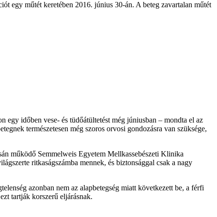
t egy műtét keretében 2016. június 30-án. A beteg zavartalan műtét
on egy időben vese- és tüdőátültetést még júniusban – mondta el az
 betegnek természetesen még szoros orvosi gondozásra van szüksége,
zisán működő Semmelweis Egyetem Mellkassebészeti Klinika
ilágszerte ritkaságszámba mennek, és biztonsággal csak a nagy
légtelenség azonban nem az alapbetegség miatt következett be, a férfi
ezt tartják korszerű eljárásnak.