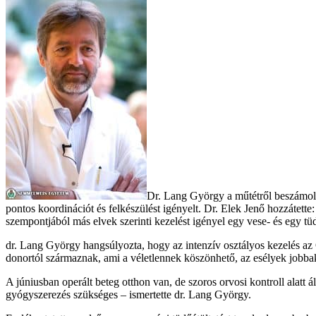
Dr. Lang György a műtétről beszámolva
pontos koordinációt és felkészülést igényelt. Dr. Elek Jenő hozzátette
szempontjából más elvek szerinti kezelést igényel egy vese- és egy tüdő
dr. Lang György hangsúlyozta, hogy az intenzív osztályos kezelés az O
donortól származnak, ami a véletlennek köszönhető, az esélyek jobbak
A júniusban operált beteg otthon van, de szoros orvosi kontroll alatt 
gyógyszerezés szükséges – ismertette dr. Lang György.