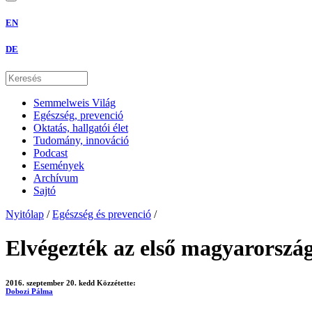
EN
DE
Semmelweis Világ
Egészség, prevenció
Oktatás, hallgatói élet
Tudomány, innováció
Podcast
Események
Archívum
Sajtó
Nyitólap
/
Egészség és prevenció
/
Elvégezték az első magyarország
2016. szeptember 20. kedd
Közzétette:
Dobozi Pálma