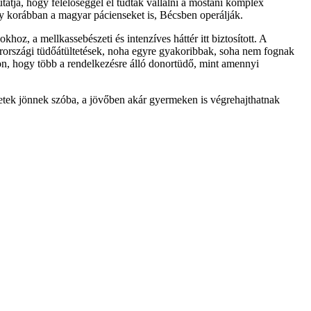
tatja, hogy felelőséggel el tudták vállalni a mostani komplex
ogy korábban a magyar pácienseket is, Bécsben operálják.
hoz, a mellkassebészeti és intenzíves háttér itt biztosított. A
rszági tüdőátültetések, noha egyre gyakoribbak, soha nem fognak
gon, hogy több a rendelkezésre álló donortüdő, mint amennyi
setek jönnek szóba, a jövőben akár gyermeken is végrehajthatnak