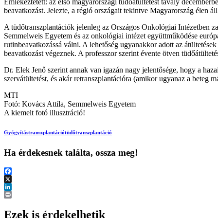
Emlékeztetett: az első magyarországi tüdőátültetést tavaly decemberben
beavatkozást. Jelezte, a régió országait tekintve Magyarország élen á
A tüdőtranszplantációk jelenleg az Országos Onkológiai Intézetben zajla
Semmelweis Egyetem és az onkológiai intézet együttműködése európa
rutinbeavatkozássá válni. A lehetőség ugyanakkor adott az átültetése
beavatkozást végeznek. A professzor szerint évente ötven tüdőátültetés
Dr. Elek Jenő szerint annak van igazán nagy jelentősége, hogy a haza
szervátültetést, és akár retranszplantációra (amikor ugyanaz a beteg má
MTI
Fotó: Kovács Attila, Semmelweis Egyetem
A kiemelt fotó illusztráció!
Gyógyítás
transzplantáció
tüdőtranszplantáció
Ha érdekesnek találta, ossza meg!
Facebook
X
LinkedIn
Print
Ezek is érdekelhetik