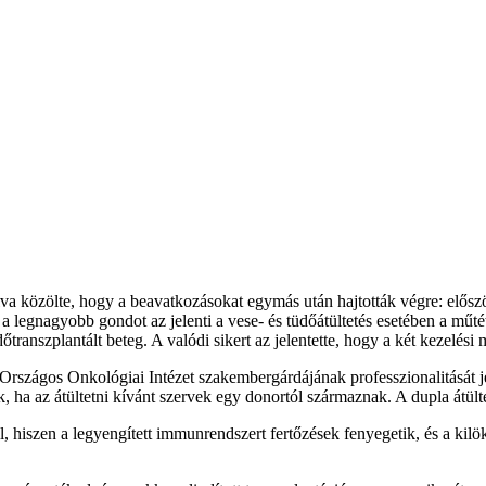
 közölte, hogy a beavatkozásokat egymás után hajtották végre: először a
: a legnagyobb gondot az jelenti a vese- és tüdőátültetés esetében a műt
transzplantált beteg. A valódi sikert az jelentette, hogy a két kezelési
rszágos Onkológiai Intézet szakembergárdájának professzionalitását jel
, ha az átültetni kívánt szervek egy donortól származnak. A dupla átült
áll, hiszen a legyengített immunrendszert fertőzések fenyegetik, és a ki