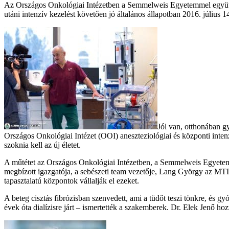
Az Országos Onkológiai Intézetben a Semmelweis Egyetemmel együttmű
utáni intenzív kezelést követően jó általános állapotban 2016. július 14
Jól van, otthonában g
Országos Onkológiai Intézet (OOI) aneszteziológiai és központi inte
szoknia kell az új életet.
A műtétet az Országos Onkológiai Intézetben, a Semmelweis Egyete
megbízott igazgatója, a sebészeti team vezetője, Lang György az MTI
tapasztalatú központok vállalják el ezeket.
A beteg cisztás fibrózisban szenvedett, ami a tüdőt teszi tönkre, és gy
évek óta dialízisre járt – ismertették a szakemberek. Dr. Elek Jenő hozz