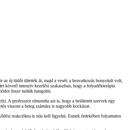
z új tüdőt ültették át, majd a vesét; a beavatkozás bonyolult volt,
étet követő intenzív kezelési szakaszban, hogy a folyadékterápia
 módot össze tudták hangolni.
zi. A professzor elmondta azt is, hogy a beültetett szervek egy
etés viszont a beteg számára is nagyobb kockázat.
lökődési reakciókra is oda kell figyelni. Ennek érdekében folyamatos