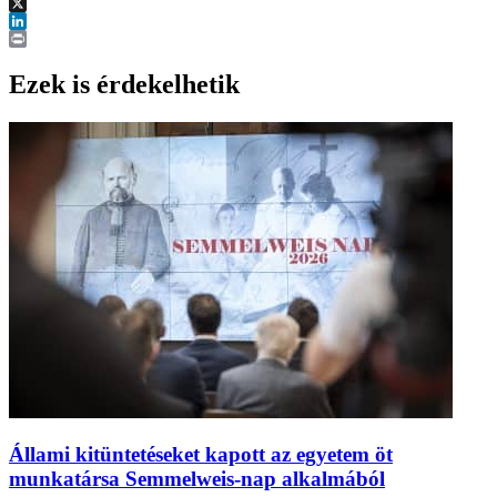
Facebook
X
LinkedIn
Print
Ezek is érdekelhetik
Állami kitüntetéseket kapott az egyetem öt
munkatársa Semmelweis-nap alkalmából