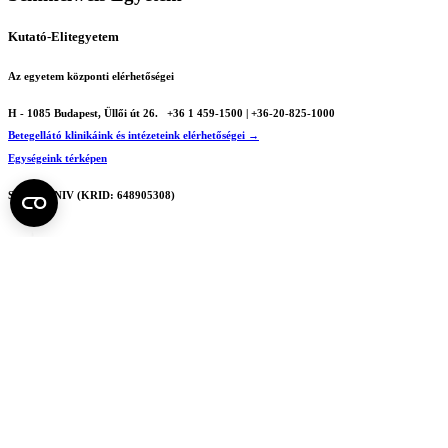
Kutató-Elitegyetem
Az egyetem központi elérhetőségei
H - 1085 Budapest, Üllői út 26.
+36 1 459-1500 | +36-20-825-1000
Betegellátó klinikáink és intézeteink elérhetőségei →
Egységeink térképen
SEMEDUNIV (KRID: 648905308)