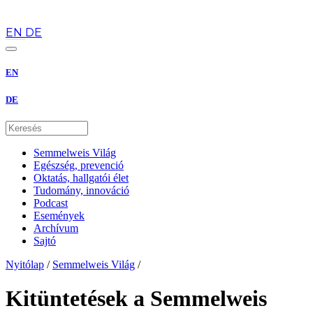
hu
EN
DE
EN
DE
Semmelweis Világ
Egészség, prevenció
Oktatás, hallgatói élet
Tudomány, innováció
Podcast
Események
Archívum
Sajtó
Nyitólap
/
Semmelweis Világ
/
Kitüntetések a Semmelweis