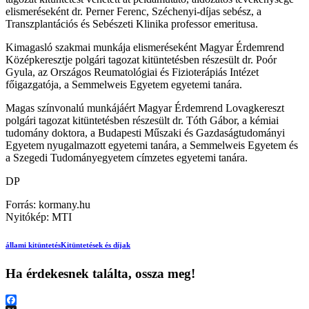
elismeréseként dr. Perner Ferenc, Széchenyi-díjas sebész, a
Transzplantációs és Sebészeti Klinika professor emeritusa.
Kimagasló szakmai munkája elismeréseként Magyar Érdemrend
Középkeresztje polgári tagozat kitüntetésben részesült dr. Poór
Gyula, az Országos Reumatológiai és Fizioterápiás Intézet
főigazgatója, a Semmelweis Egyetem egyetemi tanára.
Magas színvonalú munkájáért Magyar Érdemrend Lovagkereszt
polgári tagozat kitüntetésben részesült dr. Tóth Gábor, a kémiai
tudomány doktora, a Budapesti Műszaki és Gazdaságtudományi
Egyetem nyugalmazott egyetemi tanára, a Semmelweis Egyetem és
a Szegedi Tudományegyetem címzetes egyetemi tanára.
DP
Forrás: kormany.hu
Nyitókép: MTI
állami kitüntetés
Kitüntetések és díjak
Ha érdekesnek találta, ossza meg!