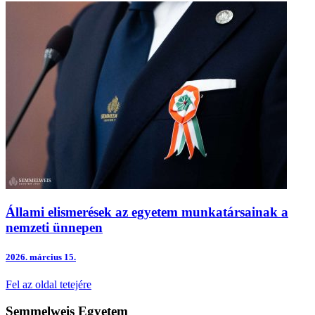
Állami elismerések az egyetem munkatársainak a
nemzeti ünnepen
2026.
március 15.
Fel az oldal tetejére
Semmelweis Egyetem