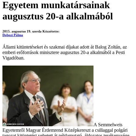
Egyetem munkatársainak
augusztus 20-a alkalmából
2015. augusztus 19. szerda
Közzétette:
Dobozi Pálma
Állami kitüntetéseket és szakmai díjakat adott át Balog Zoltán, az
emberi erőforrások minisztere augusztus 20-a alkalmából a Pesti
Vigadóban.
A Semmelweis
Egyetemről Magyar Érdemrend Középkereszt a csillaggal polgári
tagozat kitüntetést vehetett át példamutató, áldozatos tevékenysége