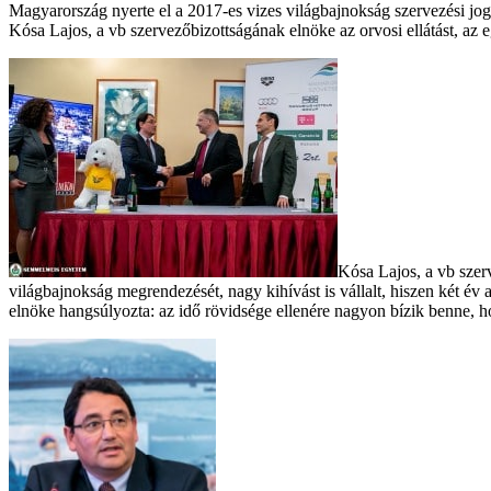
Magyarország nyerte el a 2017-es vizes világbajnokság szervezési jogá
Kósa Lajos, a vb szervezőbizottságának elnöke az orvosi ellátást, az 
Kósa Lajos, a vb szer
világbajnokság megrendezését, nagy kihívást is vállalt, hiszen két é
elnöke hangsúlyozta: az idő rövidsége ellenére nagyon bízik benne, h