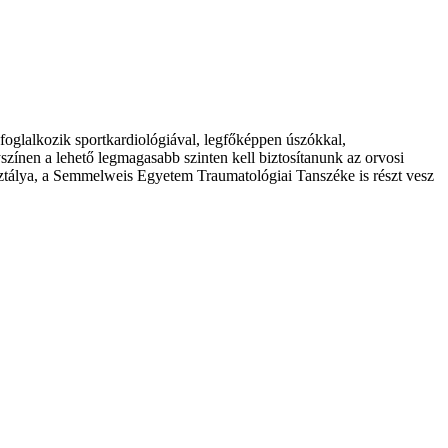
foglalkozik sportkardiológiával, legfőképpen úszókkal,
zínen a lehető legmagasabb szinten kell biztosítanunk az orvosi
sztálya, a Semmelweis Egyetem Traumatológiai Tanszéke is részt vesz