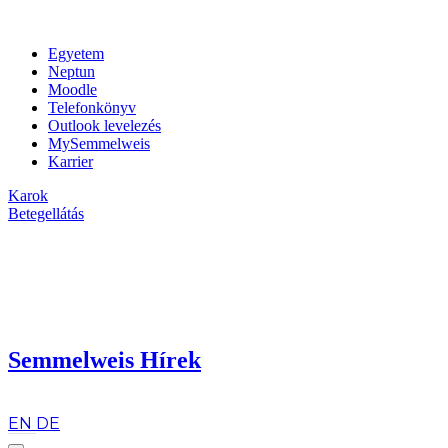
Egyetem
Neptun
Moodle
Telefonkönyv
Outlook levelezés
MySemmelweis
Karrier
Karok
Betegellátás
Semmelweis Hírek
hu
EN
DE