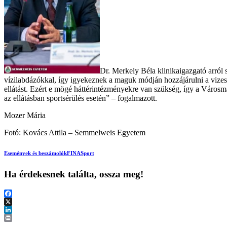
Dr. Merkely Béla klinikaigazgató arról 
vízilabdázókkal, így igyekeznek a maguk módján hozzájárulni a vizes 
ellátást. Ezért e mögé háttérintézményekre van szükség, így a Város
az ellátásban sportsérülés esetén” – fogalmazott.
Mozer Mária
Fotó: Kovács Attila – Semmelweis Egyetem
Események és beszámolók
FINA
Sport
Ha érdekesnek találta, ossza meg!
Facebook
X
LinkedIn
Print