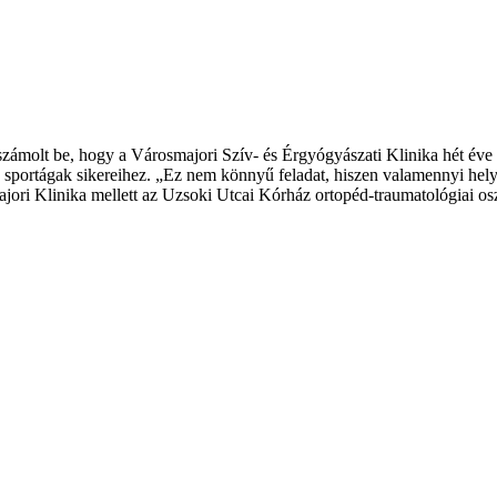
számolt be, hogy a Városmajori Szív- és Érgyógyászati Klinika hét éve 
sportágak sikereihez. „Ez nem könnyű feladat, hiszen valamennyi helys
majori Klinika mellett az Uzsoki Utcai Kórház ortopéd-traumatológiai o