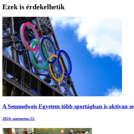
Ezek is érdekelhetik
A Semmelweis Egyetem több sportágban is aktívan seg
2024.
augusztus 23.