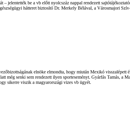
t – jelentették be a vb előtt nyolcszáz nappal rendezett sajtótájékozta
egészségügyi hátteret biztosító Dr. Merkely Bélával, a Városmajori Szív
vezőbizottságának elnöke elmondta, hogy miután Mexikó visszalépett és
v alatt még senki sem rendezett ilyen sporteseményt. Gyárfás Tamás, a
ogy sikerre viszik a magyarországi vizes vb ügyét.