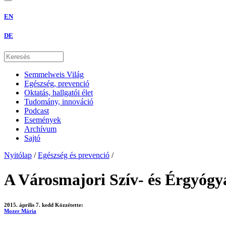
EN
DE
Semmelweis Világ
Egészség, prevenció
Oktatás, hallgatói élet
Tudomány, innováció
Podcast
Események
Archívum
Sajtó
Nyitólap
/
Egészség és prevenció
/
A Városmajori Szív- és Érgyógyás
2015. április 7. kedd
Közzétette:
Mozer Mária