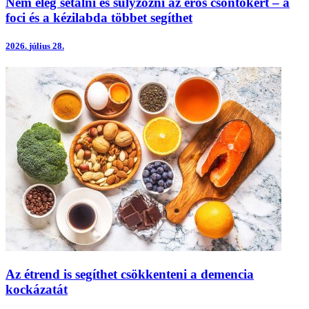
Nem elég sétálni és súlyzózni az erős csontokért – a
foci és a kézilabda többet segíthet
2026.
július 28.
Az étrend is segíthet csökkenteni a demencia
kockázatát