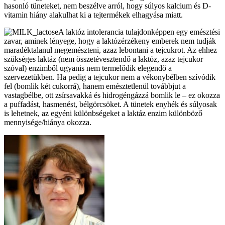
hasonló tüneteket, nem beszélve arról, hogy súlyos kalcium és D-
vitamin hiány alakulhat ki a tejtermékek elhagyása miatt.
A laktóz intolerancia tulajdonképpen egy emésztési
zavar, aminek lényege, hogy a laktózérzékeny emberek nem tudják
maradéktalanul megemészteni, azaz lebontani a tejcukrot. Az ehhez
szükséges laktáz (nem összetévesztendő a laktóz, azaz tejcukor
szóval) enzimből ugyanis nem termelődik elegendő a
szervezetükben. Ha pedig a tejcukor nem a vékonybélben szívódik
fel (bomlik két cukorrá), hanem emésztetlenül továbbjut a
vastagbélbe, ott zsírsavakká és hidrogéngázzá bomlik le – ez okozza
a puffadást, hasmenést, bélgörcsöket. A tünetek enyhék és súlyosak
is lehetnek, az egyéni különbségeket a laktáz enzim különböző
mennyisége/hiánya okozza.