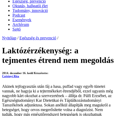
Egészség, prevenció
Oktatás, hallgatói élet
Tudomány, innováció
Podcast
Események
Archívum
Sajtó
Nyitólap
/
Egészség és prevenció
/
Laktózérzékenység: a
tejmentes étrend nem megoldás
2014. december 16. kedd
Közzétette:
Czétényi Rita
Akinek tejfogyasztás után fáj a hasa, puffad vagy egyéb tünetei
vannak, ne hagyja ki a tejtermékeket étrendjéből, ezzel ugyanis még
nagyobb kárt okozhat a szervezetének – állítja dr. Pálfi Erzsébet, az
Egészségtudományi Kar Dietetikai és Táplálkozástudományi
Tanszékének adjunktusa. Sokan anélkül állapítják meg magukról a
betegséget, hogy orvos megerősítette volna a diagnózist. Nem
tudják, hogy más emésztőrendszeri betegségek is okozhatnak