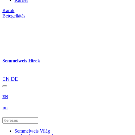
Karrier
Karok
Betegellátás
Semmelweis Hírek
hu
EN
DE
EN
DE
Semmelweis Világ