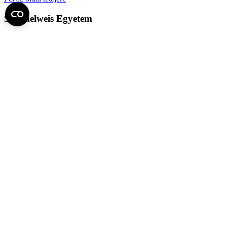
Semmelweis Egyetem
Kutató-Elitegyetem
Az egyetem központi elérhetőségei
H - 1085 Budapest, Üllői út 26.
+36 1 459-1500 | +36-20-825-1000
Betegellátó klinikáink és intézeteink elérhetőségei →
Egységeink térképen
SEMEDUNIV (KRID: 648905308)