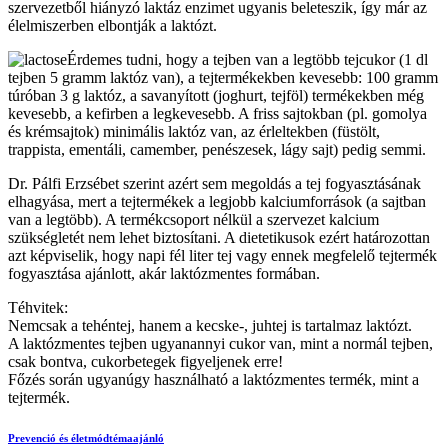
szervezetből hiányzó laktáz enzimet ugyanis beleteszik, így már az
élelmiszerben elbontják a laktózt.
Érdemes tudni, hogy a tejben van a legtöbb tejcukor (1 dl
tejben 5 gramm laktóz van), a tejtermékekben kevesebb: 100 gramm
túróban 3 g laktóz, a savanyított (joghurt, tejföl) termékekben még
kevesebb, a kefirben a legkevesebb. A friss sajtokban (pl. gomolya
és krémsajtok) minimális laktóz van, az érleltekben (füstölt,
trappista, ementáli, camember, penészesek, lágy sajt) pedig semmi.
Dr. Pálfi Erzsébet szerint azért sem megoldás a tej fogyasztásának
elhagyása, mert a tejtermékek a legjobb kalciumforrások (a sajtban
van a legtöbb). A termékcsoport nélkül a szervezet kalcium
szükségletét nem lehet biztosítani. A dietetikusok ezért határozottan
azt képviselik, hogy napi fél liter tej vagy ennek megfelelő tejtermék
fogyasztása ajánlott, akár laktózmentes formában.
Téhvitek:
Nemcsak a tehéntej, hanem a kecske-, juhtej is tartalmaz laktózt.
A laktózmentes tejben ugyanannyi cukor van, mint a normál tejben,
csak bontva, cukorbetegek figyeljenek erre!
Főzés során ugyanúgy használható a laktózmentes termék, mint a
tejtermék.
Prevenció és életmód
témaajánló