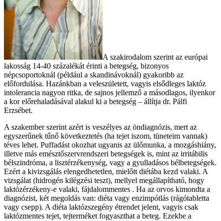
A szakirodalom szerint az európai
lakosság 14-40 százalékát érinti a betegség, bizonyos
népcsoportoknál (például a skandinávoknál) gyakoribb az
előfordulása. Hazánkban a veleszületett, vagyis elsődleges laktóz
intolerancia nagyon ritka, de sajnos jellemző a másodlagos, ilyenkor
a kor előrehaladásával alakul ki a betegség – állítja dr. Pálfi
Erzsébet.
A szakember szerint azért is veszélyes az öndiagnózis, mert az
egyszerűnek tűnő következtetés (ha tejet iszom, tüneteim vannak)
téves lehet. Puffadást okozhat ugyanis az ülőmunka, a mozgáshiány,
illetve más emésztőszervrendszeri betegségek is, mint az irritábilis
bélszindróma, a lisztérzékenység, vagy a gyulladásos bélbetegségek.
Ezért a kivizsgálás elengedhetetlen, mielőtt diétába kezd valaki. A
vizsgálat (hidrogén kilégzési teszt), mellyel megállapítható, hogy
laktózérzékeny-e valaki, fájdalommentes . Ha az orvos kimondta a
diagnózist, két megoldás van: diéta vagy enzimpótlás (rágótabletta
vagy csepp). A diéta laktózszegény étrendet jelent, vagyis csak
laktózmentes tejet, tejterméket fogyaszthat a beteg. Ezekbe a