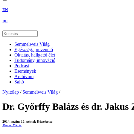
EN
DE
Semmelweis Világ
Egészség, prevenció
Oktatás, hallgatói élet
Tudomány, innováció
Podcast
Események
Archívum
Sajtó
Nyitólap
/
Semmelweis Világ
/
Dr. Győrffy Balázs és dr. Jakus
2014. május 16. péntek
Közzétette:
Mozer Mária