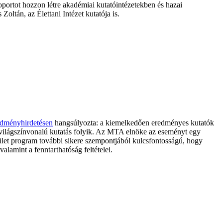
portot hozzon létre akadémiai kutatóintézetekben és hazai
ltán, az Élettani Intézet kutatója is.
edményhirdetésen
hangsúlyozta: a kiemelkedően eredményes kutatók
is világszínvonalú kutatás folyik. Az MTA elnöke az eseményt egy
let program további sikere szempontjából kulcsfontosságú, hogy
amint a fenntarthatóság feltételei.