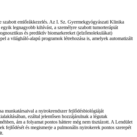
re szabott emlőrákkezelés. Az I. Sz. Gyermekgyógyászati Klinika
gyik legnagyobb kihívást, a személyre szabott tumorterápiát
rognosztikus és prediktív biomarkereket (jelzőmolekulákat)
repel a világháló-alapú programok létrehozása is, amelyek automatizált
usa munkatársaival a nyirokrendszer fejlődésbiológiáját
alakításában, ezáltal jelentősen hozzájárulnak a légutak
yaméhben, ám a folyamat pontos háttere még nem tisztázott. A Lendület
k fejlődését és megismerje a pulmonális nyirokerek pontos szerepét
t.