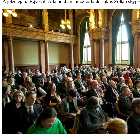
A jelenleg az Egyesült Államokban tartózkodó dr. Jakus Zoltán skype