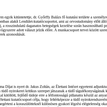
egyik kitüntetettje, dr. Győrffy Balázs fő kutatási területe a személy
 alakít Lendület-kutatócsoportot, ami az orvostudomány előtt álló e
j, a rosszindulatú daganatos betegségek kezelése során hasznosítható p
yógyszerre adott választ jelzik előre. A munkacsoport tervei között sze
rek azonosítását.
a Díjat is nyert dr. Jakus Zoltán, az Élettani Intézet egyetemi adjunkt
tüdő nyirokerei kritikus szerepet játszanak a tüdő tágulékonyságának ki
l kitöltött, fejlődő tüdeje erre a létfontosságú pillanatra készül az an
ani kutatócsoport célja, hogy feltérképezze a tüdő nyirokrendszeréne
megérteni a koraszülötteknél különösen gyakori légzési elégtelenség okai