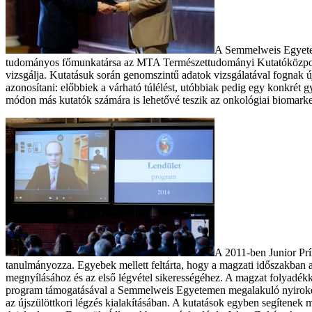
A Semmelweis Egyetem 
tudományos főmunkatársa az MTA Természettudományi Kutatóközpontban
vizsgálja. Kutatásuk során genomszintű adatok vizsgálatával fognak ú
azonosítani: előbbiek a várható túlélést, utóbbiak pedig egy konkrét g
módon más kutatók számára is lehetővé teszik az onkológiai biomarke
A 2011-ben Junior Prím
tanulmányozza. Egyebek mellett feltárta, hogy a magzati időszakban a 
megnyílásához és az első légvétel sikerességéhez. A magzat folyadékka
program támogatásával a Semmelweis Egyetemen megalakuló nyirokélett
az újszülöttkori légzés kialakításában. A kutatások egyben segítenek 