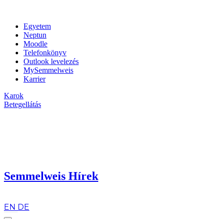
Egyetem
Neptun
Moodle
Telefonkönyv
Outlook levelezés
MySemmelweis
Karrier
Karok
Betegellátás
Semmelweis Hírek
hu
EN
DE