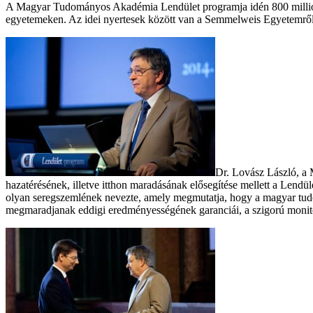
A Magyar Tudományos Akadémia Lendület programja idén 800 millió for
egyetemeken. Az idei nyertesek között van a Semmelweis Egyetemről dr.
Dr. Lovász László, 
hazatérésének, illetve itthon maradásának elősegítése mellett a Lendü
olyan seregszemlének nevezte, amely megmutatja, hogy a magyar tudo
megmaradjanak eddigi eredményességének garanciái, a szigorú monitor