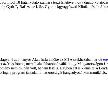
intból 18 fiatal kutató számára teszi lehetővé, hogy önálló kutatócso
 Győrffy Balázs, az I. Sz. Gyermekgyógyászati Klinika, és dr. Jakus Zo
a Magyar Tudományos Akadémia elnöke az MTA székházában tartott
er
let azért is fontos, mert általa láthatóbbá válik, hogy Magyarországon 
mány nem csupán volt, hanem lesz is. Egyben azt is kiemelte: a Lendü
ing, a program társadalmi hasznosságát hangsúlyozó kommunikáció, val