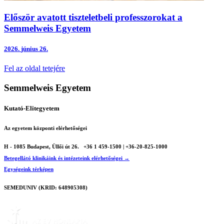
Először avatott tiszteletbeli professzorokat a
Semmelweis Egyetem
2026.
június 26.
Fel az oldal tetejére
Semmelweis Egyetem
Kutató-Elitegyetem
Az egyetem központi elérhetőségei
H - 1085 Budapest, Üllői út 26.
+36 1 459-1500 | +36-20-825-1000
Betegellátó klinikáink és intézeteink elérhetőségei →
Egységeink térképen
SEMEDUNIV (KRID: 648905308)