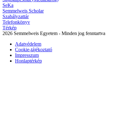
SeKa
Semmelweis Scholar
Szabályzattár
Telefonkönyv
Térkép
2026 Semmelweis Egyetem - Minden jog fenntartva
Adatvédelem
Cookie-tájékoztató
Impresszum
Honlaptérkép