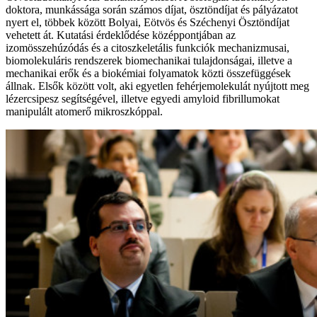
doktora, munkássága során számos díjat, ösztöndíjat és pályázatot
nyert el, többek között Bolyai, Eötvös és Széchenyi Ösztöndíjat
vehetett át. Kutatási érdeklődése középpontjában az
izomösszehúzódás és a citoszkeletális funkciók mechanizmusai,
biomolekuláris rendszerek biomechanikai tulajdonságai, illetve a
mechanikai erők és a biokémiai folyamatok közti összefüggések
állnak. Elsők között volt, aki egyetlen fehérjemolekulát nyújtott meg
lézercsipesz segítségével, illetve egyedi amyloid fibrillumokat
manipulált atomerő mikroszkóppal.