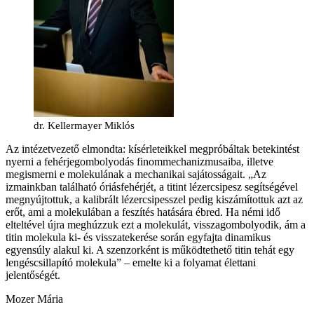
dr. Kellermayer Miklós
Az intézetvezető elmondta: kísérleteikkel megpróbáltak betekintést
nyerni a fehérjegombolyodás finommechanizmusaiba, illetve
megismerni e molekulának a mechanikai sajátosságait. „Az
izmainkban található óriásfehérjét, a titint lézercsipesz segítségével
megnyújtottuk, a kalibrált lézercsipesszel pedig kiszámítottuk azt az
erőt, ami a molekulában a feszítés hatására ébred. Ha némi idő
elteltével újra meghúzzuk ezt a molekulát, visszagombolyodik, ám a
titin molekula ki- és visszatekerése során egyfajta dinamikus
egyensúly alakul ki. A szenzorként is működtethető titin tehát egy
lengéscsillapító molekula” – emelte ki a folyamat élettani
jelentőségét.
Mozer Mária