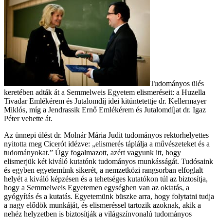
Tudományos ülés
keretében adták át a Semmelweis Egyetem elismeréseit: a Huzella
Tivadar Emlékérem és Jutalomdíj idei kitüntetettje dr. Kellermayer
Miklós, míg a Jendrassik Ernő Emlékérem és Jutalomdíjat dr. Igaz
Péter vehette át.
Az ünnepi ülést dr. Molnár Mária Judit tudományos rektorhelyettes
nyitotta meg Cicerót idézve: „elismerés táplálja a művészeteket és a
tudományokat.” Úgy fogalmazott, azért vagyunk itt, hogy
elismerjük két kiváló kutatónk tudományos munkásságát. Tudósaink
és egyben egyetemünk sikerét, a nemzetközi rangsorban elfoglalt
helyét a kiváló képzésen és a tehetséges kutatókon túl az biztosítja,
hogy a Semmelweis Egyetemen egységben van az oktatás, a
gyógyítás és a kutatás. Egyetemünk büszke arra, hogy folytatni tudja
a nagy elődök munkáját, és elismeréssel tartozik azoknak, akik a
nehéz helyzetben is biztosítják a világszínvonalú tudományos