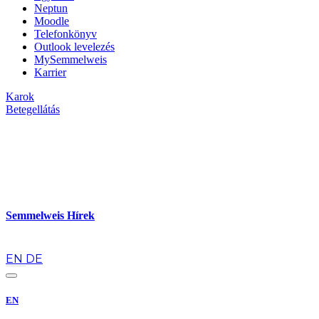
Neptun
Moodle
Telefonkönyv
Outlook levelezés
MySemmelweis
Karrier
Karok
Betegellátás
Semmelweis Hírek
hu
EN
DE
EN