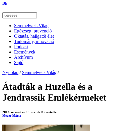
DE
Semmelweis Világ
Egészség, prevenció
Oktatás, hallgatói élet
Tudomány, innováció
Podcast
Események
Archívum
Sajtó
Nyitólap
/
Semmelweis Világ
/
Átadták a Huzella és a
Jendrassik Emlékérmeket
2013. november 13. szerda
Közzétette:
Mozer Mária