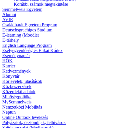
Korábbi számok megtekintése
Semmelweis Egyetem
Alumni
AVIR
Családbarát Egyetem Program
Deutschsprachiges Studium
E-learning (Moodle)
E-tárhely
English Language Program
Esélyegyenlőség és Etikai Kódex
Eseménynaptár
HÖK
Karrier
Kedvezmények
Könyvtár
Körlevelek, utasítások
Közbeszerzések
Közérdekű adatok
Minőségpolitika
MySemmelweis
Nemzetközi Mobilitás
Neptun
Online Outlook levelezés
Pályázatok, ösztöndíjak, felhívások
Sajtókapcsolat (Médiasarok)