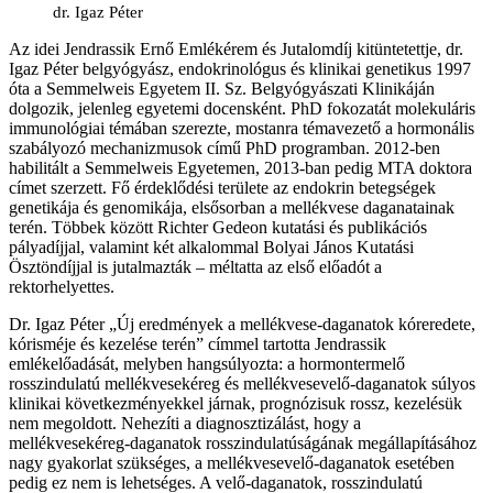
dr. Igaz Péter
Az idei Jendrassik Ernő Emlékérem és Jutalomdíj kitüntetettje, dr.
Igaz Péter belgyógyász, endokrinológus és klinikai genetikus 1997
óta a Semmelweis Egyetem II. Sz. Belgyógyászati Klinikáján
dolgozik, jelenleg egyetemi docensként. PhD fokozatát molekuláris
immunológiai témában szerezte, mostanra témavezető a hormonális
szabályozó mechanizmusok című PhD programban. 2012-ben
habilitált a Semmelweis Egyetemen, 2013-ban pedig MTA doktora
címet szerzett. Fő érdeklődési területe az endokrin betegségek
genetikája és genomikája, elsősorban a mellékvese daganatainak
terén. Többek között Richter Gedeon kutatási és publikációs
pályadíjjal, valamint két alkalommal Bolyai János Kutatási
Ösztöndíjjal is jutalmazták – méltatta az első előadót a
rektorhelyettes.
Dr. Igaz Péter „Új eredmények a mellékvese-daganatok kóreredete,
kórisméje és kezelése terén” címmel tartotta Jendrassik
emlékelőadását, melyben hangsúlyozta: a hormontermelő
rosszindulatú mellékvesekéreg és mellékvesevelő-daganatok súlyos
klinikai következményekkel járnak, prognózisuk rossz, kezelésük
nem megoldott. Nehezíti a diagnosztizálást, hogy a
mellékvesekéreg-daganatok rosszindulatúságának megállapításához
nagy gyakorlat szükséges, a mellékvesevelő-daganatok esetében
pedig ez nem is lehetséges. A velő-daganatok, rosszindulatú