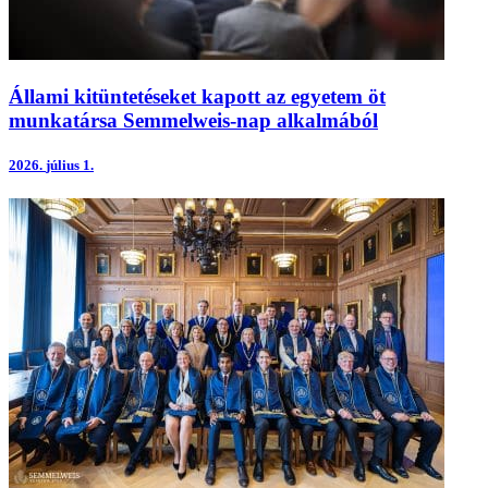
Állami kitüntetéseket kapott az egyetem öt
munkatársa Semmelweis-nap alkalmából
2026.
július 1.