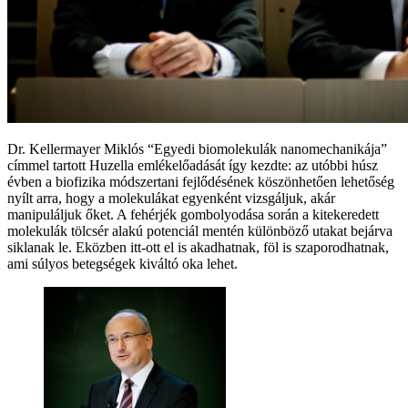
Dr. Kellermayer Miklós “Egyedi biomolekulák nanomechanikája”
címmel tartott Huzella emlékelőadását így kezdte: az utóbbi húsz
évben a biofizika módszertani fejlődésének köszönhetően lehetőség
nyílt arra, hogy a molekulákat egyenként vizsgáljuk, akár
manipuláljuk őket. A fehérjék gombolyodása során a kitekeredett
molekulák tölcsér alakú potenciál mentén különböző utakat bejárva
siklanak le. Eközben itt-ott el is akadhatnak, föl is szaporodhatnak,
ami súlyos betegségek kiváltó oka lehet.