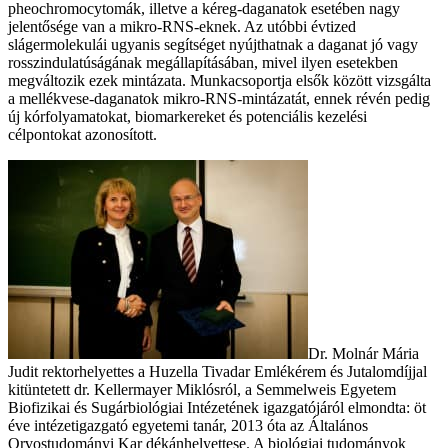
pheochromocytomák, illetve a kéreg-daganatok esetében nagy
jelentősége van a mikro-RNS-eknek. Az utóbbi évtized
slágermolekulái ugyanis segítséget nyújthatnak a daganat jó vagy
rosszindulatúságának megállapításában, mivel ilyen esetekben
megváltozik ezek mintázata. Munkacsoportja elsők között vizsgálta
a mellékvese-daganatok mikro-RNS-mintázatát, ennek révén pedig
új kórfolyamatokat, biomarkereket és potenciális kezelési
célpontokat azonosított.
Dr. Molnár Mária
Judit rektorhelyettes a Huzella Tivadar Emlékérem és Jutalomdíjjal
kitüntetett dr. Kellermayer Miklósról, a Semmelweis Egyetem
Biofizikai és Sugárbiológiai Intézetének igazgatójáról elmondta: öt
éve intézetigazgató egyetemi tanár, 2013 óta az Általános
Orvostudományi Kar dékánhelyettese. A biológiai tudományok