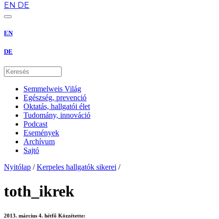
EN
DE
EN
DE
Semmelweis Világ
Egészség, prevenció
Oktatás, hallgatói élet
Tudomány, innováció
Podcast
Események
Archívum
Sajtó
Nyitólap
/
Kerpeles hallgatók sikerei
/
toth_ikrek
2013. március 4. hétfő
Közzétette: