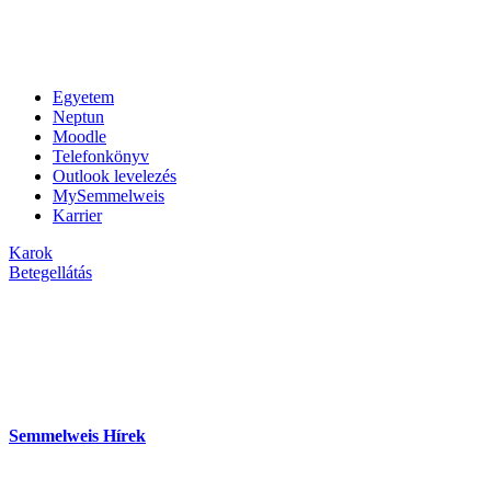
Egyetem
Neptun
Moodle
Telefonkönyv
Outlook levelezés
MySemmelweis
Karrier
Karok
Betegellátás
Semmelweis Hírek
hu