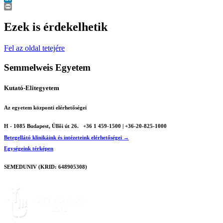
LinkedIn
Print
Ezek is érdekelhetik
Fel az oldal tetejére
Semmelweis Egyetem
Kutató-Elitegyetem
Az egyetem központi elérhetőségei
H - 1085 Budapest, Üllői út 26.
+36 1 459-1500 | +36-20-825-1000
Betegellátó klinikáink és intézeteink elérhetőségei →
Egységeink térképen
SEMEDUNIV (KRID: 648905308)