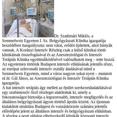
Dr. Szathmári Miklós, a
Semmelweis Egyetem I. Sz. Belgyógyászati Klinika igazgatója
beszédében hangsúlyozta: nem várat, erődöt építettek, ahol bástyák
vannak. A Korányi Intenzív Részleg csak a külső klinikai tömb
klinikáinak összefogásával és az Aneszteziológiai és Intenzív
Terápiás Klinika együttműködésével valósulhatott meg – tette hozzá.
Az egyetemen történik Budapest intenzív ellátásának jelentős része,
az európai színvonalú intenzív osztály átadásával mind a
Semmelweis Egyetem, mind a város nagyon sokat nyert – mutatott
rá dr. Gál János, az Aneszteziológiai és Intenzív Terápiás Klinika
igazgatója.
A hat intenzív terápiás ágy mellett az épület szerkezetátalakításával
egy szubintenzív őrző részleget alakítottak ki, amely a
fokozatosságot biztosítja a legszorosabb, intenzív megfigyelés és az
általános belgyógyászati ágyon történő ápolás között. Az újonnan
kialakított struktúra Budapest és vonzáskörzete számára jelentős
előrelépést jelent az általános intenzív és belgyógyászati ellátásban.
A részleg a pesti oldalon elhelyezkedő klinikák központi intenzív