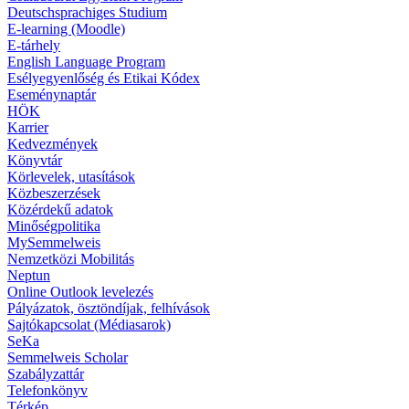
Deutschsprachiges Studium
E-learning (Moodle)
E-tárhely
English Language Program
Esélyegyenlőség és Etikai Kódex
Eseménynaptár
HÖK
Karrier
Kedvezmények
Könyvtár
Körlevelek, utasítások
Közbeszerzések
Közérdekű adatok
Minőségpolitika
MySemmelweis
Nemzetközi Mobilitás
Neptun
Online Outlook levelezés
Pályázatok, ösztöndíjak, felhívások
Sajtókapcsolat (Médiasarok)
SeKa
Semmelweis Scholar
Szabályzattár
Telefonkönyv
Térkép