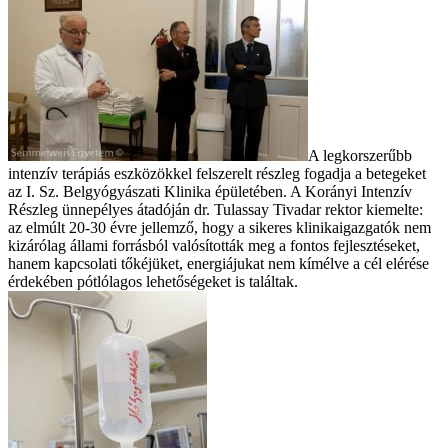
A legkorszerűbb
intenzív terápiás eszközökkel felszerelt részleg fogadja a betegeket
az I. Sz. Belgyógyászati Klinika épületében. A Korányi Intenzív
Részleg ünnepélyes átadóján dr. Tulassay Tivadar rektor kiemelte:
az elmúlt 20-30 évre jellemző, hogy a sikeres klinikaigazgatók nem
kizárólag állami forrásból valósították meg a fontos fejlesztéseket,
hanem kapcsolati tőkéjüket, energiájukat nem kímélve a cél elérése
érdekében pótlólagos lehetőségeket is találtak.