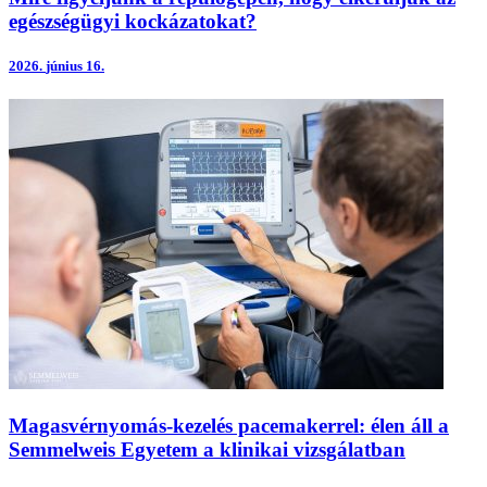
egészségügyi kockázatokat?
2026.
június 16.
Magasvérnyomás-kezelés pacemakerrel: élen áll a
Semmelweis Egyetem a klinikai vizsgálatban