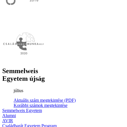
Semmelweis
Egyetem újság
július
Aktuális szám megtekintése (PDF)
Korábbi számok megtekintése
Semmelweis Egyetem
Alumni
AVIR
Családbarát Egyetem Program