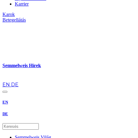
Karrier
Karok
Betegellátás
Semmelweis Hírek
hu
EN
DE
EN
DE
Semmelweis Világ