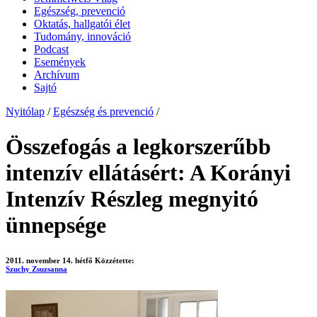
Egészség, prevenció
Oktatás, hallgatói élet
Tudomány, innováció
Podcast
Események
Archívum
Sajtó
Nyitólap
/
Egészség és prevenció
/
Összefogás a legkorszerűbb
intenzív ellátásért: A Korányi
Intenzív Részleg megnyitó
ünnepsége
2011. november 14. hétfő
Közzétette:
Szuchy Zsuzsanna