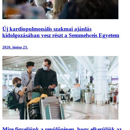
Új kardiopulmonális szakmai ajánlás
kidolgozásában vesz részt a Semmelweis Egyetem
2026.
június 23.
Mire figyeljünk a repülőgépen, hogy elkerüljük az