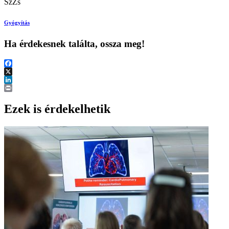
SzZs
Gyógyítás
Ha érdekesnek találta, ossza meg!
Facebook
X
LinkedIn
Print
Ezek is érdekelhetik