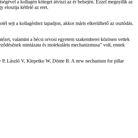
ségével a kollagén köteget átviszi az ér belsején. Ezzel megnyílik az
 elosztja kétfelé az eret.
él sejt a kollagénhez tapadjon, akkor máris elkerülhető az osztódás.
tézet, valamint a bécsi orvosi egyetem szakemberei közösen vettek
reződésének mintázata és molekuláris mechanizmusa” volt, ennek
y P, László V, Klepetko W, Döme B. A new nechanism for pillar