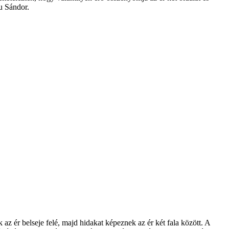
u Sándor.
az ér belseje felé, majd hidakat képeznek az ér két fala között. A