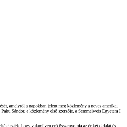
ezését, amelyről a napokban jelent meg közlemény a neves amerikai
r. Paku Sándor, a közlemény első szerzője, a Semmelweis Egyetem I.
ltételezték, hogy valamilyen erő összenyomja az ér két oldalát és