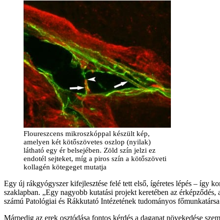
Floureszcens mikroszkóppal készült kép,
amelyen két kötőszövetes oszlop (nyilak)
látható egy ér belsejében. Zöld szín jelzi ez
endotél sejteket, míg a piros szín a kötőszöveti
kollagén kötegeget mutatja
Egy új rákgyógyszer kifejlesztése felé tett első, ígéretes lépés – í
szaklapban. „Egy nagyobb kutatási projekt keretében az érképződés,
számú Patológiai és Rákkutató Intézetének tudományos főmunkatársa
Márpedig az erek osztódása fontos kérdés a daganat növekedése szempon