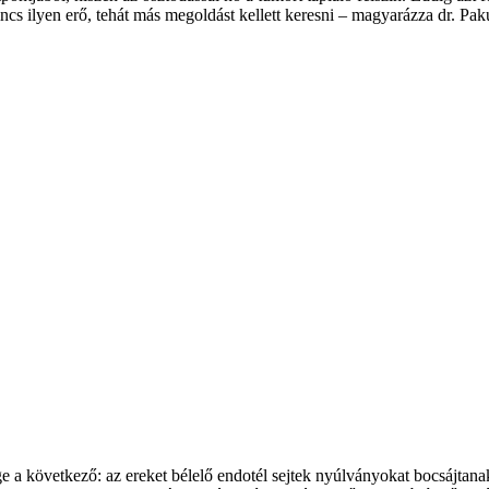
ncs ilyen erő, tehát más megoldást kellett keresni – magyarázza dr. Pak
 a következő: az ereket bélelő endotél sejtek nyúlványokat bocsájtanak 