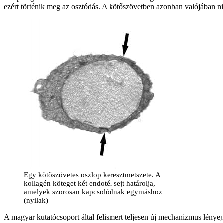
ezért történik meg az osztódás. A kötőszövetben azonban valójában ni
Egy kötőszövetes oszlop keresztmetszete. A
kollagén köteget két endotél sejt határolja,
amelyek szorosan kapcsolódnak egymáshoz
(nyilak)
A magyar kutatócsoport által felismert teljesen új mechanizmus lényege