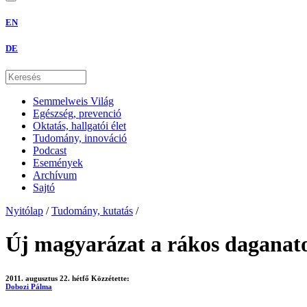
EN
DE
Semmelweis Világ
Egészség, prevenció
Oktatás, hallgatói élet
Tudomány, innováció
Podcast
Események
Archívum
Sajtó
Nyitólap
/
Tudomány, kutatás
/
Új magyarázat a rákos daganat
2011. augusztus 22. hétfő
Közzétette:
Dobozi Pálma