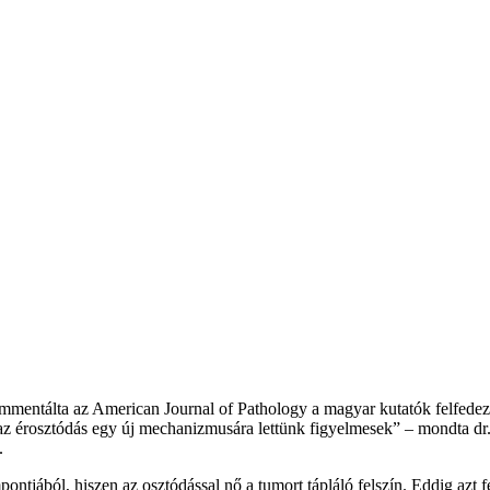
gy kommentálta az American Journal of Pathology a magyar kutatók felfed
 az érosztódás egy új mechanizmusára lettünk figyelmesek” – mondta d
.
tjából, hiszen az osztódással nő a tumort tápláló felszín. Eddig azt fe