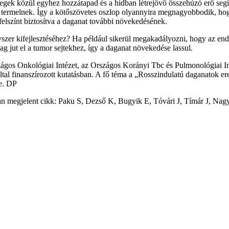
tegek közül egyhez hozzátapad és a hídban létrejövő összehúzó erő segít
tet termelnek. Így a kötőszövetes oszlop olyannyira megnagyobbodik, hogy
 felszínt biztosítva a daganat további növekedésének.
zer kifejlesztéséhez? Ha például sikerül megakadályozni, hogy az endot
g jut el a tumor sejtekhez, így a daganat növekedése lassul.
zágos Onkológiai Intézet, az Országos Korányi Tbc és Pulmonológiai In
l finanszírozott kutatásban. A fő téma a „Rosszindulatú daganatok e
re. DP
an megjelent cikk: Paku S, Dezső K, Bugyik E, Tóvári J, Tímár J, Nag