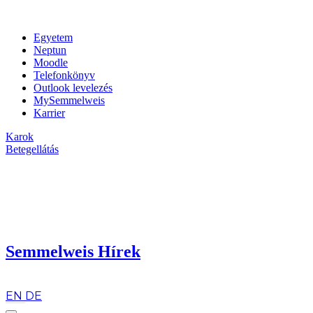
Egyetem
Neptun
Moodle
Telefonkönyv
Outlook levelezés
MySemmelweis
Karrier
Karok
Betegellátás
Semmelweis Hírek
hu
EN
DE