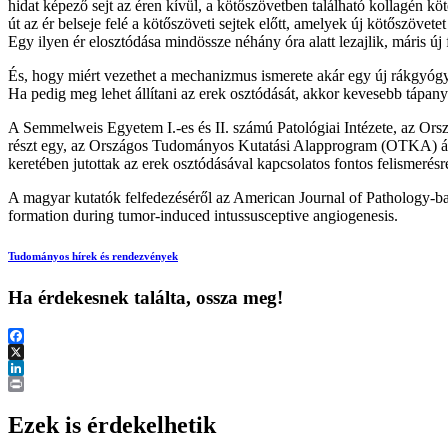
hidat képező sejt az éren kívül, a kötőszövetben található kollagén kö
út az ér belseje felé a kötőszöveti sejtek előtt, amelyek új kötőszöve
Egy ilyen ér elosztódása mindössze néhány óra alatt lezajlik, máris új
És, hogy miért vezethet a mechanizmus ismerete akár egy új rákgyógys
Ha pedig meg lehet állítani az erek osztódását, akkor kevesebb tápanya
A Semmelweis Egyetem I.-es és II. számú Patológiai Intézete, az Ors
részt egy, az Országos Tudományos Kutatási Alapprogram (OTKA) álta
keretében jutottak az erek osztódásával kapcsolatos fontos felismerés
A magyar kutatók felfedezéséről az American Journal of Pathology-b
formation during tumor-induced intussusceptive angiogenesis.
Tudományos hírek és rendezvények
Ha érdekesnek találta, ossza meg!
Facebook
X
LinkedIn
Print
Ezek is érdekelhetik