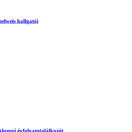
elweis hallgatói
 Alumni évfolyamtalálkozót