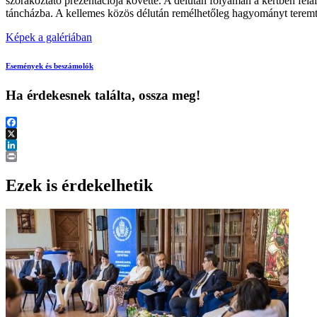
szórakoztató prezentációja követte. A délután folyamán a kertben feláll
táncházba. A kellemes közös délután remélhetőleg hagyományt teremt 
Képek a galériában
Események és beszámolók
Ha érdekesnek találta, ossza meg!
Facebook
X
LinkedIn
Print
Ezek is érdekelhetik