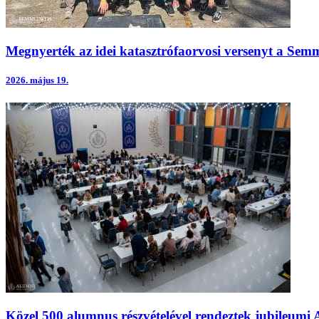
Megnyerték az idei katasztrófaorvosi versenyt a Semm
2026.
május 19.
Közel 500 alumnus részvételével rendeztek jubileumi