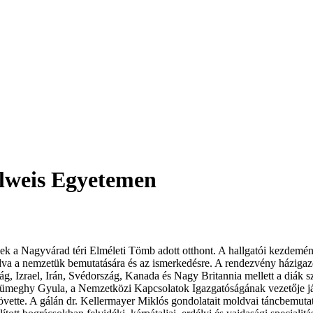
elweis Egyetemen
k a Nagyvárad téri Elméleti Tömb adott otthont. A hallgatói kezdemény
 adva a nemzetük bemutatására és az ismerkedésre.
A rendezvény házigazd
zág, Izrael, Irán, Svédország, Kanada és Nagy Britannia mellett a diák
ümeghy Gyula, a Nemzetközi Kapcsolatok Igazgatóságának vezetője járta
követte. A gálán dr. Kellermayer Miklós gondolatait moldvai táncbem