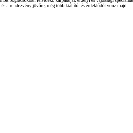
ított bográcsokban felvidéki, kárpátaljai, erdélyi és vajdasági specialit
és a rendezvény jövőre, még több kiállítót és érdeklődőt vonz majd.