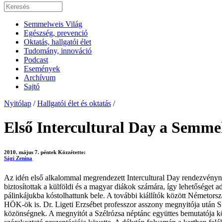
Semmelweis Világ
Egészség, prevenció
Oktatás, hallgatói élet
Tudomány, innováció
Podcast
Események
Archívum
Sajtó
Nyitólap
/
Hallgatói élet és oktatás
/
Első Intercultural Day a Semm
2010. május 7. péntek
Közzétette:
Sági Zenina
Az idén első alkalommal megrendezett Intercultural Day rendezvényne
biztosítottak a külföldi és a magyar diákok számára, így lehetőséget
pálinkájukba kóstolhattunk bele. A további kiállítók között Németors
HÖK-ök is. Dr. Ligeti Erzsébet professzor asszony megnyitója után S
közönségnek. A megnyitót a Szélrózsa néptánc együttes bemutatója 