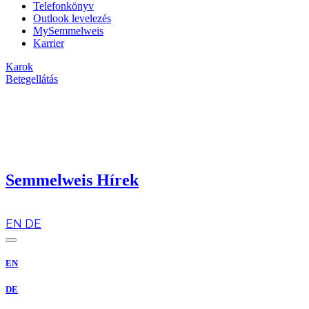
Telefonkönyv
Outlook levelezés
MySemmelweis
Karrier
Karok
Betegellátás
Semmelweis Hírek
hu
EN
DE
EN
DE