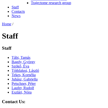
Trajectome research group
Staff
Contacts
News
Home
/
Staff
Staff
Tábi, Tamás
Bagdy, György
Szökő, Éva
Tóthfalusi, László
Tekes, Kornélia
Juhász, Gabriella
Petschner, Péter
Laufer, Rudolf
Eszlári, Nóra
Contact Us: