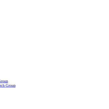
Group
rch Group