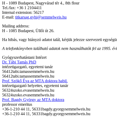
H - 1089 Budapest, Nagyvárad tér 4., 8th flour
Tel./fax: +36 1 2104411
Internal extension: 56217
E-mail:
titkarsag.gyhi@semmelweis.hu
Mailing address:
H - 1085 Budapest, Üllői út 26.
Ha hibás, vagy hiányzó adatot talál, kérjük jelezze szervezeti egységü
A telefonkönyvben található adatok nem használhatók fel az 1995. évi C
Gyógyszerhatástani Intézet
Dr. Tábi Tamás PhD
intézetigazgató, egyetemi tanár
56412
tabi.tamas
semmelweis.hu
56412
tabi.tamas
semmelweis.hu
Prof. Szökő Éva az MTA doktora habil.
intézetigazgató helyettes, egyetemi tanár
56324
szoko.eva
semmelweis.hu
56324
szoko.eva
semmelweis.hu
Prof. Bagdy György az MTA doktora
professor emeritus
+36-1-210 44 11, 56331
bagdy.gyorgy
semmelweis.hu
+36-1-210 44 11, 56331
bagdy.gyorgy
semmelweis.hu