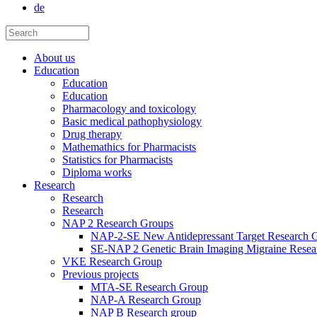
de
About us
Education
Education
Education
Pharmacology and toxicology
Basic medical pathophysiology
Drug therapy
Mathemathics for Pharmacists
Statistics for Pharmacists
Diploma works
Research
Research
Research
NAP 2 Research Groups
NAP-2-SE New Antidepressant Target Research 
SE-NAP 2 Genetic Brain Imaging Migraine Resea
VKE Research Group
Previous projects
MTA-SE Research Group
NAP-A Research Group
NAP B Research group