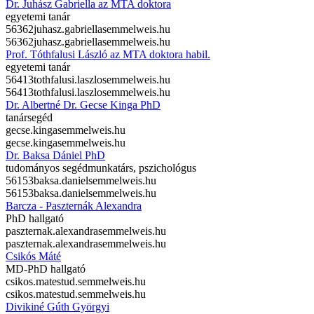
Dr. Juhász Gabriella az MTA doktora
egyetemi tanár
56362
juhasz.gabriella
semmelweis.hu
56362
juhasz.gabriella
semmelweis.hu
Prof. Tóthfalusi László az MTA doktora habil.
egyetemi tanár
56413
tothfalusi.laszlo
semmelweis.hu
56413
tothfalusi.laszlo
semmelweis.hu
Dr. Albertné Dr. Gecse Kinga PhD
tanársegéd
gecse.kinga
semmelweis.hu
gecse.kinga
semmelweis.hu
Dr. Baksa Dániel PhD
tudományos segédmunkatárs, pszichológus
56153
baksa.daniel
semmelweis.hu
56153
baksa.daniel
semmelweis.hu
Barcza - Paszternák Alexandra
PhD hallgató
paszternak.alexandra
semmelweis.hu
paszternak.alexandra
semmelweis.hu
Csikós Máté
MD-PhD hallgató
csikos.mate
stud.semmelweis.hu
csikos.mate
stud.semmelweis.hu
Divikiné Gúth Györgyi