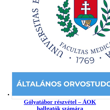
Gólyatábor részvétel – ÁOK
hallgatók számára