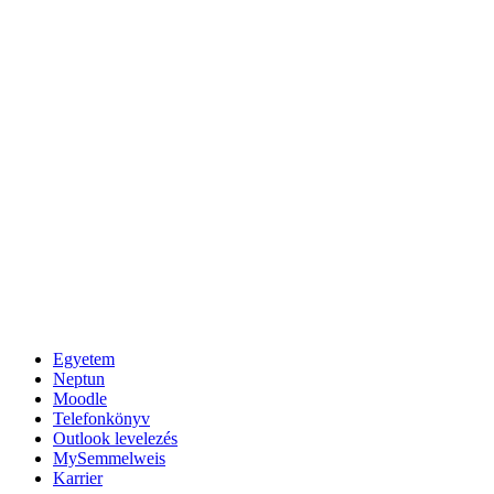
Egyetem
Neptun
Moodle
Telefonkönyv
Outlook levelezés
MySemmelweis
Karrier