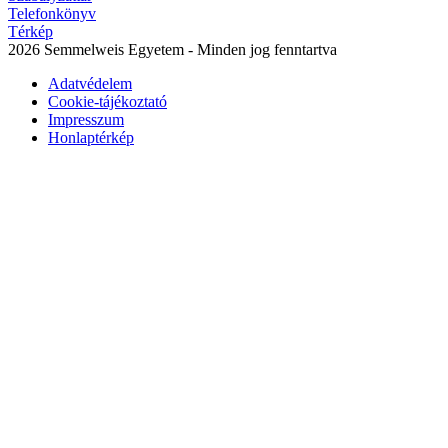
Telefonkönyv
Térkép
2026 Semmelweis Egyetem - Minden jog fenntartva
Adatvédelem
Cookie-tájékoztató
Impresszum
Honlaptérkép