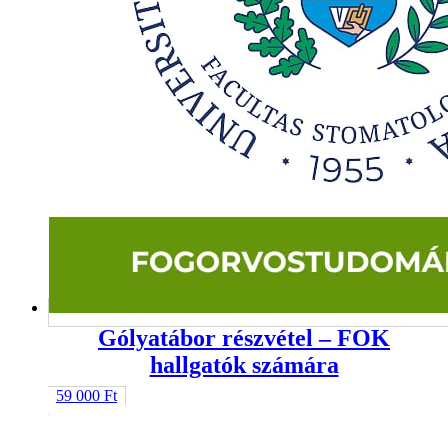
Gólyatábor részvétel – FOK
hallgatók számára
59 000
Ft