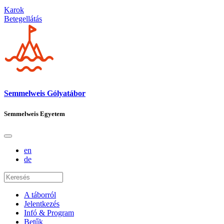
Karok
Betegellátás
Semmelweis Gólyatábor
Semmelweis Egyetem
en
de
A táborról
Jelentkezés
Infó & Program
Betűk