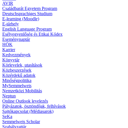
AVIR
Családbarát Egyetem Program
Deutschsprachiges Studium
E-learning (Moodle)
E-tárhely
English Language Program
Esélyegyenlőség és Etikai Kódex
Eseménynaptár
HÖK
Karrier
Kedvezmények
Könyvtár
Körlevelek, utasítások
Közbeszerzések
Közérdekű adatok
Minőségpolitika
MySemmelweis
Nemzetközi Mobilitás
Neptun
Online Outlook levelezés
Pályázatok, ösztöndíjak, felhívások
Sajtókapcsolat (Médiasarok)
SeKa
Semmelweis Scholar
Szabályzattár