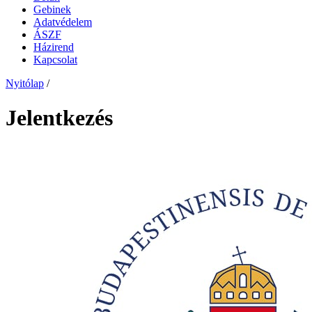
Gebinek
Adatvédelem
ÁSZF
Házirend
Kapcsolat
Nyitólap
/
Jelentkezés