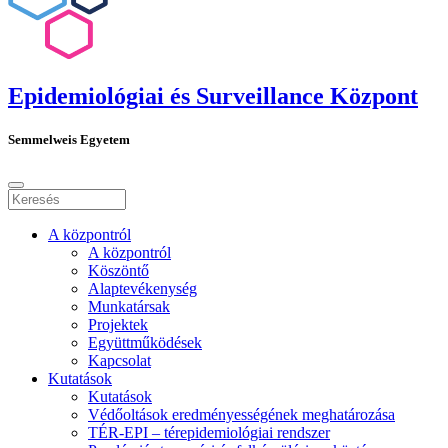
Epidemiológiai és Surveillance Központ
Semmelweis Egyetem
A központról
A központról
Köszöntő
Alaptevékenység
Munkatársak
Projektek
Együttműködések
Kapcsolat
Kutatások
Kutatások
Védőoltások eredményességének meghatározása
TÉR-EPI – térepidemiológiai rendszer