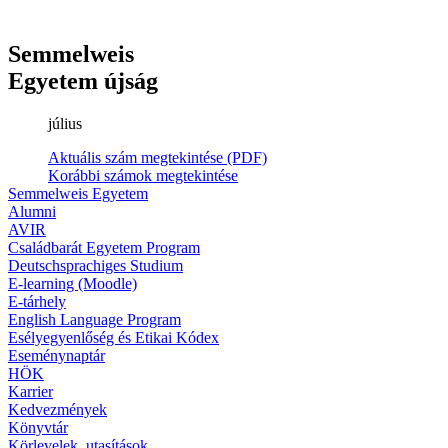
Semmelweis
Egyetem újság
július
Aktuális szám megtekintése (PDF)
Korábbi számok megtekintése
Semmelweis Egyetem
Alumni
AVIR
Családbarát Egyetem Program
Deutschsprachiges Studium
E-learning (Moodle)
E-tárhely
English Language Program
Esélyegyenlőség és Etikai Kódex
Eseménynaptár
HÖK
Karrier
Kedvezmények
Könyvtár
Körlevelek, utasítások