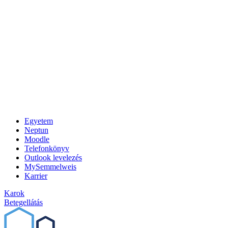
Egyetem
Neptun
Moodle
Telefonkönyv
Outlook levelezés
MySemmelweis
Karrier
Karok
Betegellátás