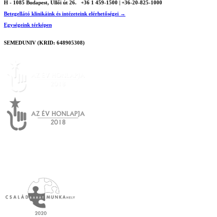
H - 1085 Budapest, Üllői út 26.
+36 1 459-1500 | +36-20-825-1000
Betegellátó klinikáink és intézeteink elérhetőségei →
Egységeink térképen
SEMEDUNIV (KRID: 648905308)