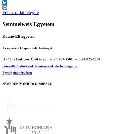
X
LinkedIn
Print
Fel az oldal tetejére
Semmelweis Egyetem
Kutató-Elitegyetem
Az egyetem központi elérhetőségei
H - 1085 Budapest, Üllői út 26.
+36 1 459-1500 | +36-20-825-1000
Betegellátó klinikáink és intézeteink elérhetőségei →
Egységeink térképen
SEMEDUNIV (KRID: 648905308)