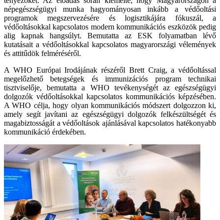
tényezőket. Az előadás során kiemelte, hogy Magyarországon a
népegészségügyi munka hagyományosan inkább a védőoltási
programok megszervezésére és logisztikájára fókuszál, a
védőoltásokkal kapcsolatos modern kommunikációs eszközök pedig
alig kapnak hangsúlyt. Bemutatta az ESK folyamatban lévő
kutatásait a védőoltásokkal kapcsolatos magyarországi vélemények
és attitűdök felméréséről.
A WHO Európai Irodájának részéről Brett Craig, a védőoltással
megelőzhető betegségek és immunizációs program technikai
tisztviselője, bemutatta a WHO tevékenységét az egészségügyi
dolgozók védőoltásokkal kapcsolatos kommunikációs képzésében.
A WHO célja, hogy olyan kommunikációs módszert dolgozzon ki,
amely segít javítani az egészségügyi dolgozók felkészültségét és
magabiztosságát a védőoltások ajánlásával kapcsolatos hatékonyabb
kommunikáció érdekében.