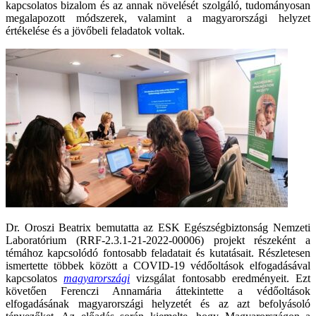
kapcsolatos bizalom és az annak növelését szolgáló, tudományosan
megalapozott módszerek, valamint a magyarországi helyzet
értékelése és a jövőbeli feladatok voltak.
Dr. Oroszi Beatrix bemutatta
a
z
ESK
Egészségbiztonság Nemzeti
Laboratórium (RRF-2.3.1-21-2022-00006)
projekt
részeként a
té
mához kapcsolódó
fontosabb
feladatait
és
kutatás
ai
t
. Részletesen
ismertette többek között a COVID-19 védőoltások elfogadásával
kapcsolatos
magyarországi
vizsgálat fontosabb eredményeit. Ezt
követően Ferenczi Annamária áttekintette a védőoltások
elfogadásának magyarországi helyzetét és az azt befolyásoló