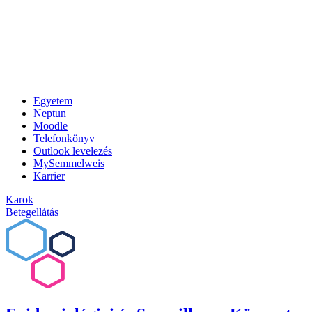
Egyetem
Neptun
Moodle
Telefonkönyv
Outlook levelezés
MySemmelweis
Karrier
Karok
Betegellátás