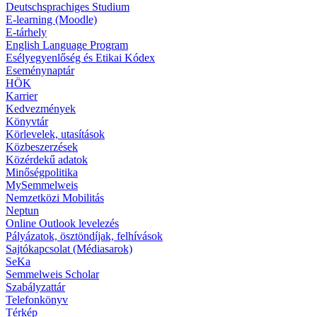
Deutschsprachiges Studium
E-learning (Moodle)
E-tárhely
English Language Program
Esélyegyenlőség és Etikai Kódex
Eseménynaptár
HÖK
Karrier
Kedvezmények
Könyvtár
Körlevelek, utasítások
Közbeszerzések
Közérdekű adatok
Minőségpolitika
MySemmelweis
Nemzetközi Mobilitás
Neptun
Online Outlook levelezés
Pályázatok, ösztöndíjak, felhívások
Sajtókapcsolat (Médiasarok)
SeKa
Semmelweis Scholar
Szabályzattár
Telefonkönyv
Térkép