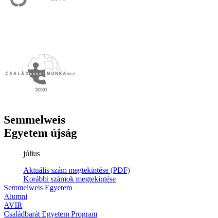
Semmelweis
Egyetem újság
július
Aktuális szám megtekintése (PDF)
Korábbi számok megtekintése
Semmelweis Egyetem
Alumni
AVIR
Családbarát Egyetem Program