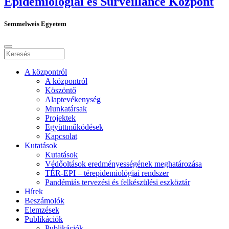
Epidemiológiai és Surveillance Központ
Semmelweis Egyetem
A központról
A központról
Köszöntő
Alaptevékenység
Munkatársak
Projektek
Együttműködések
Kapcsolat
Kutatások
Kutatások
Védőoltások eredményességének meghatározása
TÉR-EPI – térepidemiológiai rendszer
Pandémiás tervezési és felkészülési eszköztár
Hírek
Beszámolók
Elemzések
Publikációk
Publikációk