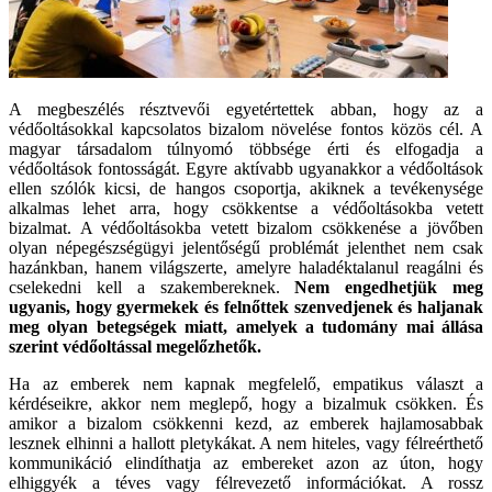
A megbeszélés résztvevői egyetértettek abban, hogy az a
védőoltásokkal kapcsolatos bizalom növelése fontos közös cél. A
magyar társadalom túlnyomó többsége érti és elfogadja a
védőoltások fontosságát. Egyre aktívabb ugyanakkor a védőoltások
ellen szólók kicsi, de hangos csoportja, akiknek a tevékenysége
alkalmas lehet arra, hogy csökkentse a védőoltásokba vetett
bizalmat. A védőoltásokba vetett bizalom csökkenése a jövőben
olyan népegészségügyi jelentőségű problémát jelenthet nem csak
hazánkban, hanem világszerte, amelyre haladéktalanul reagálni és
cselekedni kell a szakembereknek.
Nem engedhetjük meg
ugyanis, hogy gyermekek és felnőttek szenvedjenek és haljanak
meg olyan betegségek miatt, amelyek a tudomány mai állása
szerint védőoltással megelőzhetők.
Ha az emberek nem kapnak megfelelő, empatikus választ a
kérdéseikre, akkor nem meglepő, hogy a bizalmuk csökken. És
amikor a bizalom csökkenni kezd, az emberek hajlamosabbak
lesznek elhinni a hallott pletykákat. A nem hiteles, vagy félreérthető
kommunikáció elindíthatja az embereket azon az úton, hogy
elhiggyék a téves vagy félrevezető információkat. A rossz