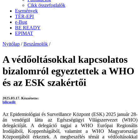
Cikk összefoglalók
Események
TÉR-EPI
e-Bug
BE READY
EPIMAT
Nyitólap
/
Beszámolók
/
A védőoltásokkal kapcsolatos
bizalomról egyeztettek a WHO
és az ESK szakértői
2025.03.17.
Közzétette:
bilicsedit
Az Epidemiológiai és Surveillance Központ (ESK) 2025 január 28-
án vendégül látta az Egészségügyi Világszervezet (WHO)
delegációját. A delegáció tagjai a WHO Európai Regionális
Irodájából, Koppenhágából, valamint a WHO Magyarországi
Központjából érkeztek. A megbeszélés témái a védőoltásokkal