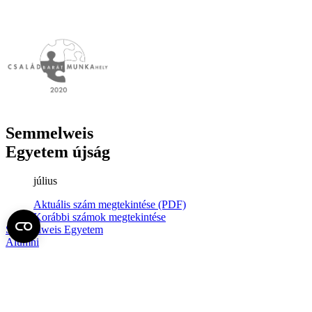
Semmelweis
Egyetem újság
július
Aktuális szám megtekintése (PDF)
Korábbi számok megtekintése
Semmelweis Egyetem
Alumni
AVIR
Családbarát Egyetem Program
Deutschsprachiges Studium
E-learning (Moodle)
E-tárhely