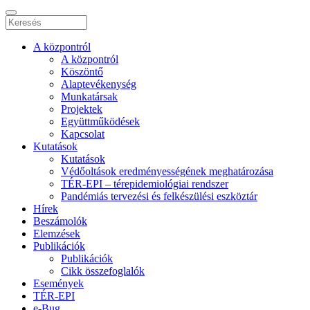
A központról
A központról
Köszöntő
Alaptevékenység
Munkatársak
Projektek
Együttműködések
Kapcsolat
Kutatások
Kutatások
Védőoltások eredményességének meghatározása
TÉR-EPI – térepidemiológiai rendszer
Pandémiás tervezési és felkészülési eszköztár
Hírek
Beszámolók
Elemzések
Publikációk
Publikációk
Cikk összefoglalók
Események
TÉR-EPI
e-Bug