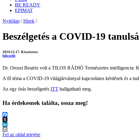
BE READY
EPIMAT
Nyitólap
/
Hírek
/
Beszélgetés a COVID-19 tanul
2024.12.17.
Közzétette:
bilicsedit
Dr. Oroszi Beatrix volt a TILOS RÁDIÓ Természetes intelligencia:
A fő téma a COVID-19 világjárvánnyal kapcsolatos kérdések
és a tud
Az egy órás beszélgetés
ITT
hallgatható meg.
Ha érdekesnek találta, ossza meg!
Facebook
X
LinkedIn
Print
Fel az oldal tetejére