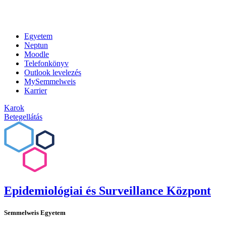
Egyetem
Neptun
Moodle
Telefonkönyv
Outlook levelezés
MySemmelweis
Karrier
Karok
Betegellátás
Epidemiológiai és Surveillance Központ
Semmelweis Egyetem