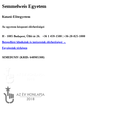
Semmelweis Egyetem
Kutató-Elitegyetem
Az egyetem központi elérhetőségei
H - 1085 Budapest, Üllői út 26.
+36 1 459-1500 | +36-20-825-1000
Betegellátó klinikáink és intézeteink elérhetőségei →
Egységeink térképen
SEMEDUNIV (KRID: 648905308)