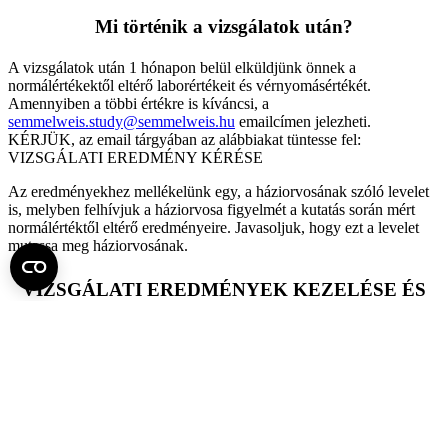
Mi történik a vizsgálatok után?
A vizsgálatok után 1 hónapon belül elküldjünk önnek a
normálértékektől eltérő laborértékeit és vérnyomásértékét.
Amennyiben a többi értékre is kíváncsi, a
semmelweis.study@semmelweis.hu
emailcímen jelezheti.
KÉRJÜK, az email tárgyában az alábbiakat tüntesse fel:
VIZSGÁLATI EREDMÉNY KÉRÉSE
Az eredményekhez mellékelünk egy, a háziorvosának szóló levelet
is, melyben felhívjuk a háziorvosa figyelmét a kutatás során mért
normálértéktől eltérő eredményeire. Javasoljuk, hogy ezt a levelet
mutassa meg háziorvosának.
VIZSGÁLATI EREDMÉNYEK KEZELÉSE ÉS
MINTÁK TÁROLÁSA
A kutatás adatfelvételei során keletkezett összes információ és adat
kutatási célokat szolgál. A biológiai minták egy része azonnal vagy
rövid időn belül értékelésre kerülnek. A fennmaradó mintákat
lefagyasztjuk és biobankban tároljuk a Semmelweis Egyetem
E/5/2017. (VI. 28.) számú határozata a
Biobank Hálózat
működéséről és az ott tárolt humángenetikai adatok védelméről