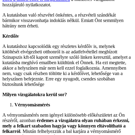
hozzájáruló nyilatkozatot.
A kutatásban való részvétel önkéntes, a részvételi szándékát
bármikor visszavonhatja indoklás nélkül. Emiatt Önt semmilyen
hátrány nem érheti.
Kérdőív
A kutatáshoz kapcsolódik egy részletes kérdőív is, melynek
kitöltését elvégezheti otthonról is az adatfelvétellel megbízott
Szinapszis kft-től kapott személyre szóló linken keresztül, amelyet a
kutatásba meghívó emailben küldtünk el Önnek. Ha ezt megtette,
akkor a helyszínen már nem kell ezzel foglalkoznia. Amennyiben
nem, vagy csak részben töltötte ki a kérdőívet, lehetősége van a
helyszínen befejeznie. Erre egy nyugodt, csendes szobában
biztosítunk lehetősége
Milyen vizsgálatokra kerül sor?
Vérnyomásmérés
A vérnyomásmérés nem igényel különösebb előkészületet az Ön
részéről, azonban
érdemes a vizsgálatra olyan ruhában érkezni,
mely a felkart szabadon hagyja vagy könnyen eltávolítható a
felkarról
. Miután felhelyezzük a bal karjára a vérnyomásmérő