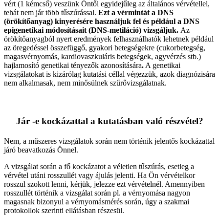
vért (1 kémcső) veszünk Öntől egyidejűleg az általános vérvétellel,
tehát nem jár több tűszúrással.
Ezt a vérmintát a DNS
(örökítőanyag) kinyerésére használjuk fel és például a DNS
epigenetikai módosításait (DNS-metiláció) vizsgáljuk.
Az
örökítőanyagból nyert eredmények felhasználhatók lehetnek például
az öregedéssel összefüggő, gyakori betegségekre (cukorbetegség,
magasvérnyomás, kardiovaszkuláris betegségek, agyvérzés stb.)
hajlamosító genetikai tényezők azonosítására
.
A genetikai
vizsgálatokat is kizárólag kutatási céllal végezzük, azok diagnózisára
nem alkalmasak, nem minősülnek szűrővizsgálatnak.
Jár -e kockázattal a kutatásban való részvétel?
Nem, a műszeres vizsgálatok során nem történik jelentős kockázattal
járó beavatkozás Önnel.
A vizsgálat során a fő kockázatot a véletlen tűszúrás, esetleg a
vérvétel utáni rosszullét vagy ájulás jelenti. Ha Ön vérvételkor
rosszul szokott lenni, kérjük, jelezze ezt vérvételnél. Amennyiben
rosszullét történik a vizsgálat során pl. a vérnyomása nagyon
magasnak bizonyul a vérnyomásmérés során, úgy a szakmai
protokollok szerinti ellátásban részesül.