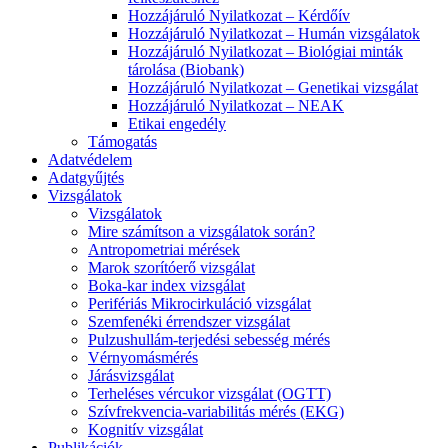
Hozzájáruló Nyilatkozat – Kérdőív
Hozzájáruló Nyilatkozat – Humán vizsgálatok
Hozzájáruló Nyilatkozat – Biológiai minták
tárolása (Biobank)
Hozzájáruló Nyilatkozat – Genetikai vizsgálat
Hozzájáruló Nyilatkozat – NEAK
Etikai engedély
Támogatás
Adatvédelem
Adatgyűjtés
Vizsgálatok
Vizsgálatok
Mire számítson a vizsgálatok során?
Antropometriai mérések
Marok szorítóerő vizsgálat
Boka-kar index vizsgálat
Perifériás Mikrocirkuláció vizsgálat
Szemfenéki érrendszer vizsgálat
Pulzushullám-terjedési sebesség mérés
Vérnyomásmérés
Járásvizsgálat
Terheléses vércukor vizsgálat (OGTT)
Szívfrekvencia-variabilitás mérés (EKG)
Kognitív vizsgálat
Publikációk