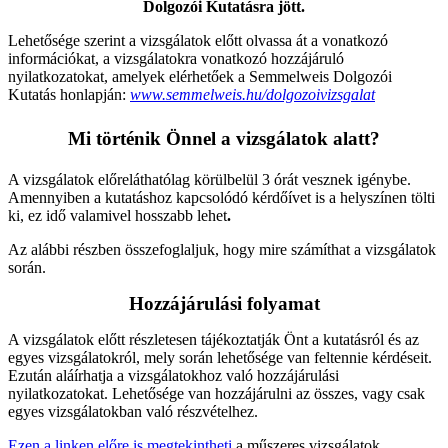
Dolgozói Kutatásra jött.
Lehetősége szerint a vizsgálatok előtt olvassa át a vonatkozó
információkat, a vizsgálatokra vonatkozó hozzájáruló
nyilatkozatokat, amelyek elérhetőek a Semmelweis Dolgozói
Kutatás honlapján:
www.semmelweis.hu/dolgozoivizsgalat
Mi történik Önnel a vizsgálatok alatt?
A vizsgálatok előreláthatólag körülbelül 3 órát vesznek igénybe.
Amennyiben a kutatáshoz kapcsolódó kérdőívet is a helyszínen tölti
ki, ez idő valamivel hosszabb lehet
.
Az alábbi részben összefoglaljuk, hogy mire számíthat a vizsgálatok
során.
Hozzájárulási folyamat
A vizsgálatok előtt részletesen tájékoztatják Önt a kutatásról és az
egyes vizsgálatokról, mely során lehetősége van feltennie kérdéseit.
Ezután aláírhatja a vizsgálatokhoz való hozzájárulási
nyilatkozatokat. Lehetősége van hozzájárulni az összes, vagy csak
egyes vizsgálatokban való részvételhez.
Ezen a linken előre is megtekintheti
a műszeres vizsgálatok