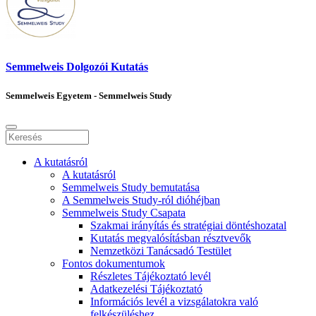
Semmelweis Dolgozói Kutatás
Semmelweis Egyetem - Semmelweis Study
A kutatásról
A kutatásról
Semmelweis Study bemutatása
A Semmelweis Study-ról dióhéjban
Semmelweis Study Csapata
Szakmai irányítás és stratégiai döntéshozatal
Kutatás megvalósításban résztvevők
Nemzetközi Tanácsadó Testület
Fontos dokumentumok
Részletes Tájékoztató levél
Adatkezelési Tájékoztató
Információs levél a vizsgálatokra való
felkészüléshez