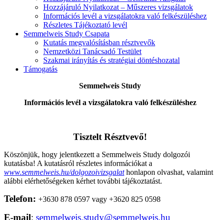
Hozzájáruló Nyilatkozat – Műszeres vizsgálatok
Információs levél a vizsgálatokra való felkészüléshez
Részletes Tájékoztató levél
Semmelweis Study Csapata
Kutatás megvalósításban résztvevők
Nemzetközi Tanácsadó Testület
Szakmai irányítás és stratégiai döntéshozatal
Támogatás
Semmelweis Study
Információs levél a vizsgálatokra való felkészüléshez
Tisztelt Résztvevő!
Köszönjük, hogy jelentkezett a Semmelweis Study dolgozói
kutatásba! A kutatásról részletes információkat a
www.semmelweis.hu/dolgozoivizsgalat
honlapon olvashat, valamint
alábbi elérhetőségeken kérhet további tájékoztatást.
Telefon:
+3630 878 0597 vagy +3620 825 0598
E-mail
:
semmelweis.study@semmelweis.hu