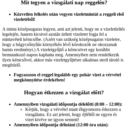
Mit tegyen a vizsgálati nap reggelén?
Közvetlen felkelés után vegyen vizeletmintát a reggeli első
vizeletéből!
A minta középsugaras legyen, ami azt jelenti, hogy ne a vizeletürítés
legelején, hanem kicsivel azután ürített vizeletet fogja fel a
mintavételi kémcsőbe. (Azért van szükség középsugaras vizeletre,
hogy a húgycsőnyílás környékén lévő kórokozók ne okozzanak
hamis eredményt.) A vizeletgyűjtő a kémcsövet egy korábbi
bemutatkozó napon kaphatta meg. Amennyiben nem rendelkezik
ilyen kémcsővel, akkor más vizeletgyűjtésre alkalmas steril tároló is
megfelelő.
Fogyasszon el reggel legalább egy pohár vizet a vérvétel
megkönnyítése érdekében!
Hogyan étkezzen a vizsgálat előtt?
Amennyiben vizsgálati időpontja délelőtti (8:00 – 12:00):
Kérjük, hogy a vérvétel miatt éhgyomorra érkezzen a
vizsgálatra. Ez azt jelenti, hogy éjféltől ne egyen és
vizet kivéve ne igyon semmit!
Amennyiben időpontja délutáni (12:00 óra után)
: