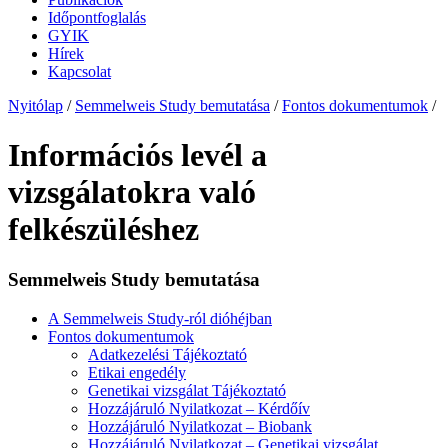
Időpontfoglalás
GYIK
Hírek
Kapcsolat
Nyitólap
/
Semmelweis Study bemutatása
/
Fontos dokumentumok
/
Információs levél a
vizsgálatokra való
felkészüléshez
Semmelweis Study bemutatása
A Semmelweis Study-ról dióhéjban
Fontos dokumentumok
Adatkezelési Tájékoztató
Etikai engedély
Genetikai vizsgálat Tájékoztató
Hozzájáruló Nyilatkozat – Kérdőív
Hozzájáruló Nyilatkozat – Biobank
Hozzájáruló Nyilatkozat – Genetikai vizsgálat