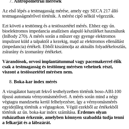
Antropometriai mérések
Az első lépés a testmagasság mérése, amely egy SECA 217 álló
testmagasságmérővel történik. A mérést cipő nélkül végezzük.
Ezt követi a testtömeg és a testösszetétel mérés. Ehhez egy ún.
bioelektromos impedancia analízisen alapuló készüléket használunk
(InBody 270). A mérés során a műszer egy gyenge elektromos
impulzust küld a talpaktól a kezekig, majd az elektromos ellenállást
(impedancia) értékeli. Ebből kiszámolja az aktuális folyadékeloszlás,
zsírarány és izomarány értékeket.
Várandósok, orvosi implantátummal vagy pacemakerrel élők
csak a testmagasság és testtömeg mérésen vehetnek részt,
viszont a testösszetétel mérésen nem.
Boka-kar index mérés
A vizsgálatot hanyatt fekvő testhelyzetben történik boso-ABI-100
típusú automata vérnyomásmérővel. A mérés során mind a négy
végtagra mandzsetta kerül felhelyezésre, így a vérnyomásmérés
egyidejűleg történik a végtagokon. Végül ezekből az értékekből
történik az ún. boka-kar index számítása.
Érdemes olyan
ruházatban érkeznie, amelyben könnyen szabaddá tudja tenni
a felkarját és a lábszárát.