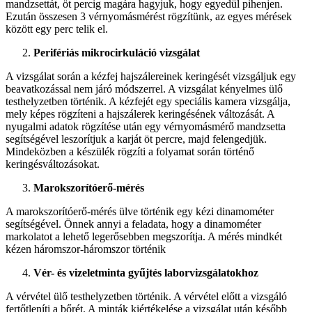
mandzsettát, öt percig magára hagyjuk, hogy egyedül pihenjen.
Ezután összesen 3 vérnyomásmérést rögzítünk, az egyes mérések
között egy perc telik el.
Perifériás mikrocirkuláció vizsgálat
A vizsgálat során a kézfej hajszálereinek keringését vizsgáljuk egy
beavatkozással nem járó módszerrel. A vizsgálat kényelmes ülő
testhelyzetben történik. A kézfejét egy speciális kamera vizsgálja,
mely képes rögzíteni a hajszálerek keringésének változását. A
nyugalmi adatok rögzítése után egy vérnyomásmérő mandzsetta
segítségével leszorítjuk a karját öt percre, majd felengedjük.
Mindeközben a készülék rögzíti a folyamat során történő
keringésváltozásokat.
Marokszorítóerő-mérés
A marokszorítóerő-mérés ülve történik egy kézi dinamométer
segítségével. Önnek annyi a feladata, hogy a dinamométer
markolatot a lehető legerősebben megszorítja. A mérés mindkét
kézen háromszor-háromszor történik
Vér- és vizeletminta gyűjtés laborvizsgálatokhoz
A vérvétel ülő testhelyzetben történik. A vérvétel előtt a vizsgáló
fertőtleníti a bőrét. A minták kiértékelése a vizsgálat után később