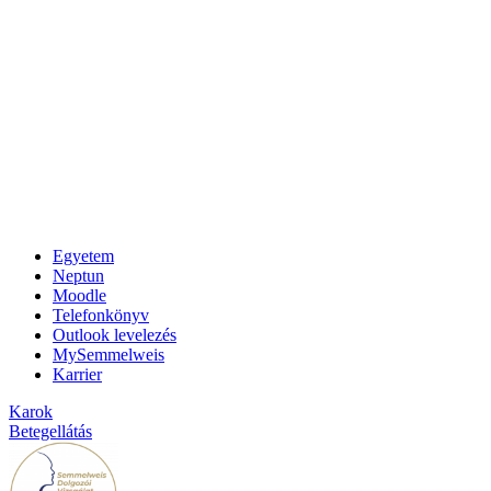
Egyetem
Neptun
Moodle
Telefonkönyv
Outlook levelezés
MySemmelweis
Karrier
Karok
Betegellátás