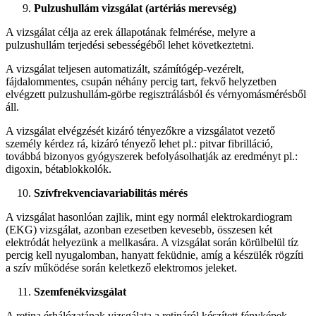
Pulzushullám vizsgálat (artériás merevség)
A vizsgálat célja az erek állapotának felmérése, melyre a
pulzushullám terjedési sebességéből lehet következtetni.
A vizsgálat teljesen automatizált, számítógép-vezérelt,
fájdalommentes, csupán néhány percig tart, fekvő helyzetben
elvégzett pulzushullám-görbe regisztrálásból és vérnyomásmérésből
áll.
A vizsgálat elvégzését kizáró tényezőkre a vizsgálatot vezető
személy kérdez rá, kizáró tényező lehet pl.: pitvar fibrilláció,
továbbá bizonyos gyógyszerek befolyásolhatják az eredményt pl.:
digoxin, bétablokkolók.
Szívfrekvenciavariabilitás mérés
A vizsgálat hasonlóan zajlik, mint egy normál elektrokardiogram
(EKG) vizsgálat, azonban ezesetben kevesebb, összesen két
elektródát helyezünk a mellkasára. A vizsgálat során körülbelül tíz
percig kell nyugalomban, hanyatt feküdnie, amíg a készülék rögzíti
a szív működése során keletkező elektromos jeleket.
Szemfenékvizsgálat
A retina érhálózatának vizsgálata a retináról készített fényképek