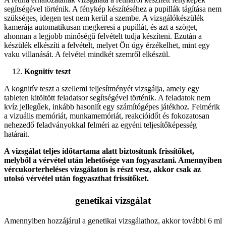
segítségével történik. A fénykép készítéséhez a pupillák tágítása nem
szükséges, idegen test nem kerül a szembe. A vizsgálókészülék
kamerája automatikusan megkeresi a pupillát, és azt a szöget,
ahonnan a legjobb minőségű felvételt tudja készíteni. Ezután a
készülék elkészíti a felvételt, melyet Ön úgy érzékelhet, mint egy
vaku villanását. A felvétel mindkét szemről elkészül.
Kognitív teszt
A kognitív teszt a szellemi teljesítményét vizsgálja, amely egy
tableten kitöltött feladatsor segítségével történik. A feladatok nem
kvíz jellegűek, inkább hasonlít egy számítógépes játékhoz. Felmérik
a vizuális memóriát, munkamemóriát, reakcióidőt és fokozatosan
nehezedő feladványokkal felméri az egyéni teljesítőképesség
határait.
A vizsgálat teljes időtartama alatt biztosítunk frissítőket,
melyből a vérvétel után lehetősége van fogyasztani. Amennyiben
vércukorterheléses vizsgálaton is részt vesz, akkor csak az
utolsó vérvétel után fogyaszthat frissítőket.
genetikai vizsgálat
Amennyiben hozzájárul a genetikai vizsgálathoz, akkor további 6 ml