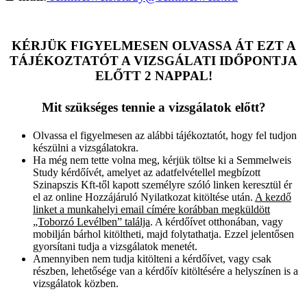
KÉRJÜK FIGYELMESEN OLVASSA ÁT EZT A
TÁJÉKOZTATÓT A VIZSGÁLATI IDŐPONTJA
ELŐTT 2 NAPPAL!
Mit szükséges tennie a vizsgálatok előtt?
Olvassa el figyelmesen az alábbi tájékoztatót, hogy fel tudjon
készülni a vizsgálatokra.
Ha még nem tette volna meg, kérjük töltse ki a Semmelweis
Study kérdőívét, amelyet az adatfelvétellel megbízott
Szinapszis Kft-től kapott személyre szóló linken keresztül ér
el az online Hozzájáruló Nyilatkozat kitöltése után.
A kezdő
linket a munkahelyi email címére korábban megküldött
„Toborzó Levélben” találja
. A kérdőívet otthonában, vagy
mobilján bárhol kitöltheti, majd folytathatja. Ezzel jelentősen
gyorsítani tudja a vizsgálatok menetét.
Amennyiben nem tudja kitölteni a kérdőívet, vagy csak
részben, lehetősége van a kérdőív kitöltésére a helyszínen is a
vizsgálatok közben.