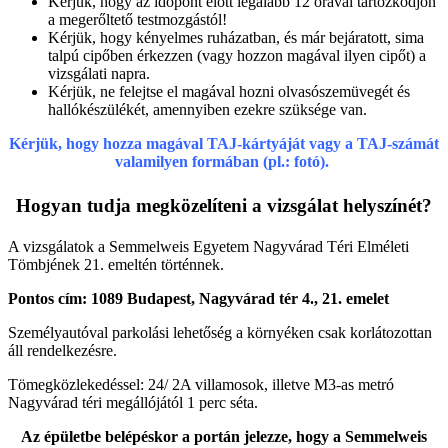
Kérjük, hogy az időpont előtt legalább 12 órával tartózkodjon
a megerőltető testmozgástól!
Kérjük, hogy kényelmes ruházatban, és már bejáratott, sima
talpú cipőben érkezzen (vagy hozzon magával ilyen cipőt) a
vizsgálati napra.
Kérjük, ne felejtse el magával hozni olvasószemüvegét és
hallókészülékét, amennyiben ezekre szüksége van.
K
érjük, hogy hozza magával TAJ-kártyáját vagy a TAJ-számát
valamilyen formában
(pl.: fotó)
.
Hogyan tudja megközelíteni a vizsgálat helyszínét?
A vizsgálatok a Semmelweis Egyetem Nagyvárad Téri Elméleti
Tömbjének 21. emeltén történnek.
Pontos cím: 1089 Budapest, Nagyvárad tér 4., 21. emelet
Személyautóval parkolási lehetőség a környéken csak korlátozottan
áll rendelkezésre.
Tömegközlekedéssel: 24/ 2A villamosok, illetve M3-as metró
Nagyvárad téri megállójától 1 perc séta.
Az épületbe belépéskor a portán jelezze, hogy a Semmelweis