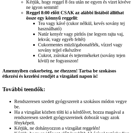
Kérjük, hogy reggel 8 óra után ne egyen és vizet kivéve
ne igyon semmit!
Reggel 8:00 előtt CSAK az alábbi listából állíthat
össze egy könnyű reggelit
:
Tea vagy kávé (cukor nélkül, kevés sovány tej
használható)
Natúr kenyér vagy pirítós (ne legyen rajta vaj,
lekvár, vagy egyéb feltét)
Cukormentes müzli/gabonafélék, vízzel vagy
sovány tejjel elkészítve
Cukrot, zsírokat és tejtermékeket (sovány tejen
kívül) ne fogyasszon!
Amennyiben cukorbeteg, ne éhezzen! Tartsa be szokásos
étkezési és kezelési rendjét a vizsgálati napon is!
További teendők:
Rendszeresen szedett gyógyszereit a szokásos módon vegye
be.
Ha a vizsgálat közben tölti ki a kérdőívet, hozza magával a
rendszeresen szedett gyógyszereinek dobozát vagy azok
fényképeit.
Kérjük, ne dohányozzon a vizsgálat reggelén!